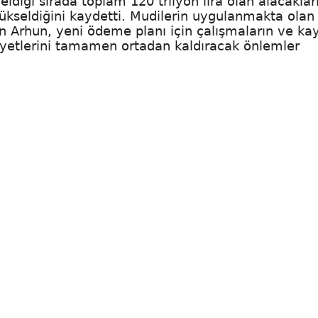
ldiği sırada toplam 120 trilyon lira olan alacaklar
yükseldiğini kaydetti. Mudilerin uygulanmakta olan
n Arhun, yeni ödeme planı için çalışmaların ve ka
riyetlerini tamamen ortadan kaldıracak önlemler