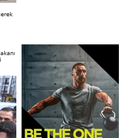
çerek
Bakanı
i