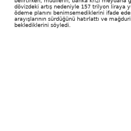
belirtirken, mudilerin, banka krizi meydana ge
dövizdeki artış nedeniyle 157 trilyon liraya 
ödeme planını benimsemediklerini ifade ede
arayışlarının sürdüğünü hatırlattı ve mağdu
beklediklerini söyledi.