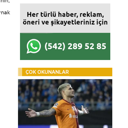
ının,
ynak