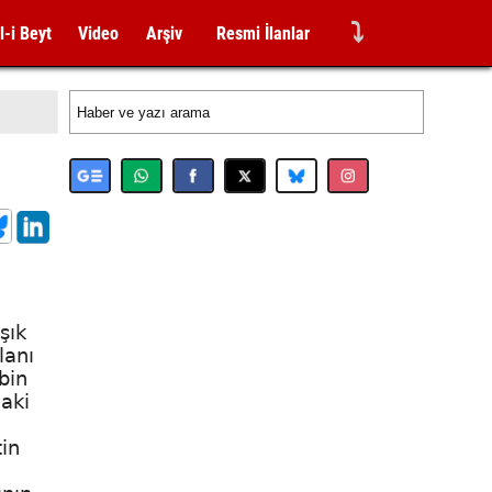
⤵
l-i Beyt
Video
Arşiv
Resmi İlanlar
şık
lanı
bin
daki
in