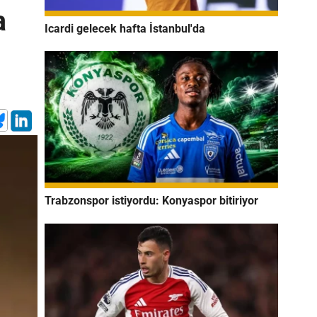
a
Icardi gelecek hafta İstanbul'da
Trabzonspor istiyordu: Konyaspor bitiriyor