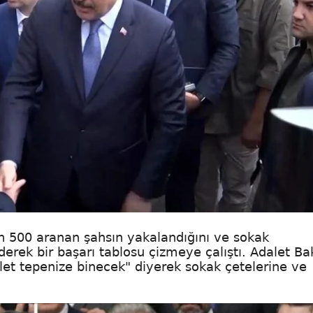
in 500 aranan şahsın yakalandığını ve sokak
derek bir başarı tablosu çizmeye çalıştı. Adalet Ba
et tepenize binecek" diyerek sokak çetelerine ve