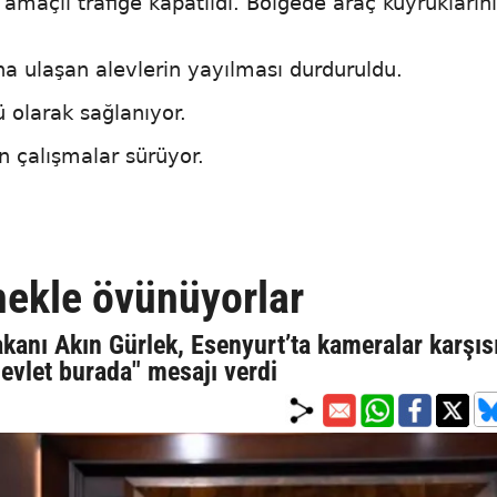
amaçlı trafiğe kapatıldı. Bölgede araç kuyrukların
na ulaşan alevlerin yayılması durduruldu.
 olarak sağlanıyor.
n çalışmalar sürüyor.
inekle övünüyorlar
akanı Akın Gürlek, Esenyurt’ta kameralar karşıs
evlet burada" mesajı verdi