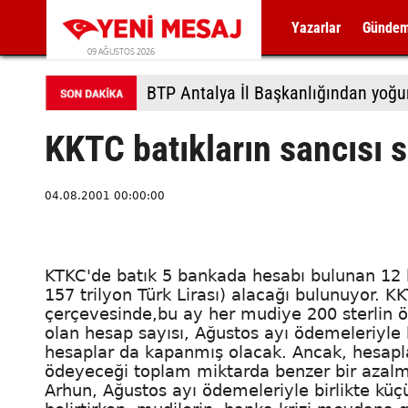
Yazarlar
Günde
09 AĞUSTOS 2026
BTP Antalya İl Başkanlığından yoğu
KKTC batıkların sancısı 
04.08.2001 00:00:00
KTKC'de batık 5 bankada hesabı bulunan 12 
157 trilyon Türk Lirası) alacağı bulunuyor.
çerçevesinde,bu ay her mudiye 200 sterlin ö
olan hesap sayısı, Ağustos ayı ödemeleriyle b
hesaplar da kapanmış olacak. Ancak, hesapla
ödeyeceği toplam miktarda benzer bir azal
Arhun, Ağustos ayı ödemeleriyle birlikte kü