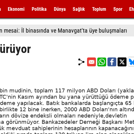
m
Ekonomi
Politika
Dünya
Sağlık
Toplum
Spor
Eh
n mesai: İl binasında ve Manavgat'ta üye buluşmaları
sürüyor
bin mudinin, toplam 117 milyon ABD Doları (yakla
 KKTC'nin Kasım ayından bu yana yürüttüğü ödeme p
deme yapılacak. Batık bankalarda başlangıçta 65 
irlikte 12 bine inerken, 2000 ABD Doları'nın altın
rın dövize endeksli olmaları nedeniyle,devletin
ma görünmüyor. Bankazedeler Derneği Başkanı Met
çük mevduat sahiplerinin hesaplarının kapanacağını