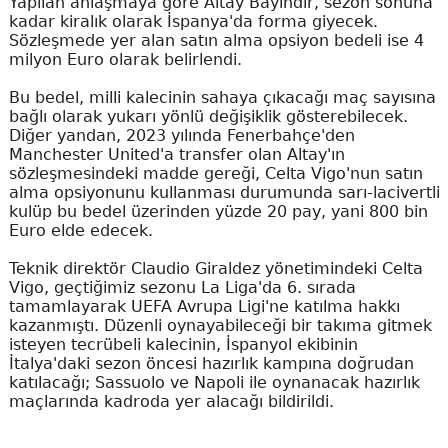
Yapılan anlaşmaya göre Altay Bayındır, sezon sonuna
kadar kiralık olarak İspanya'da forma giyecek.
Sözleşmede yer alan satın alma opsiyon bedeli ise 4
milyon Euro olarak belirlendi.
Bu bedel, milli kalecinin sahaya çıkacağı maç sayısına
bağlı olarak yukarı yönlü değişiklik gösterebilecek.
Diğer yandan, 2023 yılında Fenerbahçe'den
Manchester United'a transfer olan Altay'ın
sözleşmesindeki madde gereği, Celta Vigo'nun satın
alma opsiyonunu kullanması durumunda sarı-lacivertli
kulüp bu bedel üzerinden yüzde 20 pay, yani 800 bin
Euro elde edecek.
Teknik direktör Claudio Giraldez yönetimindeki Celta
Vigo, geçtiğimiz sezonu La Liga'da 6. sırada
tamamlayarak UEFA Avrupa Ligi'ne katılma hakkı
kazanmıştı. Düzenli oynayabileceği bir takıma gitmek
isteyen tecrübeli kalecinin, İspanyol ekibinin
İtalya'daki sezon öncesi hazırlık kampına doğrudan
katılacağı; Sassuolo ve Napoli ile oynanacak hazırlık
maçlarında kadroda yer alacağı bildirildi.