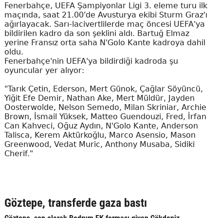
Fenerbahçe, UEFA Şampiyonlar Ligi 3. eleme turu ilk
maçında, saat 21.00'de Avusturya ekibi Sturm Graz'ı
ağırlayacak. Sarı-lacivertlilerde maç öncesi UEFA'ya
bildirilen kadro da son şeklini aldı. Bartuğ Elmaz
yerine Fransız orta saha N'Golo Kante kadroya dahil
oldu.
Fenerbahçe'nin UEFA'ya bildirdiği kadroda şu
oyuncular yer alıyor:
"Tarık Çetin, Ederson, Mert Günok, Çağlar Söyüncü,
Yiğit Efe Demir, Nathan Ake, Mert Müldür, Jayden
Oosterwolde, Nelson Semedo, Milan Skriniar, Archie
Brown, İsmail Yüksek, Matteo Guendouzi, Fred, İrfan
Can Kahveci, Oğuz Aydın, N'Golo Kante, Anderson
Talisca, Kerem Aktürkoğlu, Marco Asensio, Mason
Greenwood, Vedat Muric, Anthony Musaba, Sidiki
Cherif."
Göztepe, transferde gaza bastı