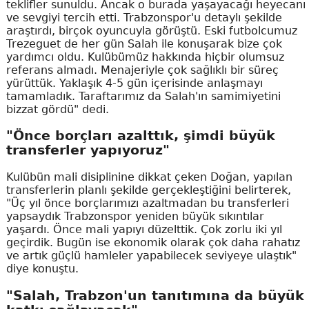
teklifler sunuldu. Ancak o burada yaşayacağı heyecanı
ve sevgiyi tercih etti. Trabzonspor'u detaylı şekilde
araştırdı, birçok oyuncuyla görüştü. Eski futbolcumuz
Trezeguet de her gün Salah ile konuşarak bize çok
yardımcı oldu. Kulübümüz hakkında hiçbir olumsuz
referans almadı. Menajeriyle çok sağlıklı bir süreç
yürüttük. Yaklaşık 4-5 gün içerisinde anlaşmayı
tamamladık. Taraftarımız da Salah'ın samimiyetini
bizzat gördü" dedi.
"Önce borçları azalttık, şimdi büyük
transferler yapıyoruz"
Kulübün mali disiplinine dikkat çeken Doğan, yapılan
transferlerin planlı şekilde gerçekleştiğini belirterek,
"Üç yıl önce borçlarımızı azaltmadan bu transferleri
yapsaydık Trabzonspor yeniden büyük sıkıntılar
yaşardı. Önce mali yapıyı düzelttik. Çok zorlu iki yıl
geçirdik. Bugün ise ekonomik olarak çok daha rahatız
ve artık güçlü hamleler yapabilecek seviyeye ulaştık"
diye konuştu.
"Salah, Trabzon'un tanıtımına da büyük