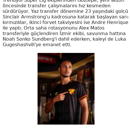
Trendyol Süper Lig ekiplerinden Göztepe, yeni sezon
öncesinde transfer çalışmalarını hız kesmeden
sürdürüyor. Yaz transfer dönemine 23 yaşındaki golcü
Sinclair Armstrong'u kadrosuna katarak başlayan sarı-
kırmızılılar, ikinci forvet takviyesini ise Andre Henrique
ile yaptı. Orta saha rotasyonunu Alex Matos
transferiyle güçlendiren İzmir ekibi, savunma hattına
Noah Sonko Sundberg'i dahil ederken, kaleyi de Luka
Gugeshashvili'ye emanet etti.