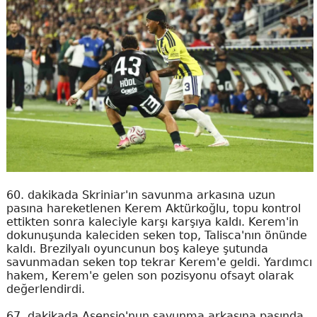
60. dakikada Skriniar'ın savunma arkasına uzun
pasına hareketlenen Kerem Aktürkoğlu, topu kontrol
ettikten sonra kaleciyle karşı karşıya kaldı. Kerem'in
dokunuşunda kaleciden seken top, Talisca'nın önünde
kaldı. Brezilyalı oyuncunun boş kaleye şutunda
savunmadan seken top tekrar Kerem'e geldi. Yardımcı
hakem, Kerem'e gelen son pozisyonu ofsayt olarak
değerlendirdi.
67. dakikada Asensio'nun savunma arkasına pasında