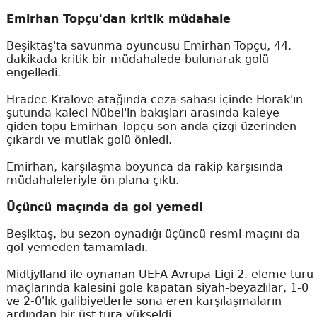
Emirhan Topçu'dan kritik müdahale
Beşiktaş'ta savunma oyuncusu Emirhan Topçu, 44.
dakikada kritik bir müdahalede bulunarak golü
engelledi.
Hradec Kralove atağında ceza sahası içinde Horak'ın
şutunda kaleci Nübel'in bakışları arasında kaleye
giden topu Emirhan Topçu son anda çizgi üzerinden
çıkardı ve mutlak golü önledi.
Emirhan, karşılaşma boyunca da rakip karşısında
müdahaleleriyle ön plana çıktı.
Üçüncü maçında da gol yemedi
Beşiktaş, bu sezon oynadığı üçüncü resmi maçını da
gol yemeden tamamladı.
Midtjylland ile oynanan UEFA Avrupa Ligi 2. eleme turu
maçlarında kalesini gole kapatan siyah-beyazlılar, 1-0
ve 2-0'lık galibiyetlerle sona eren karşılaşmaların
ardından bir üst tura yükseldi.