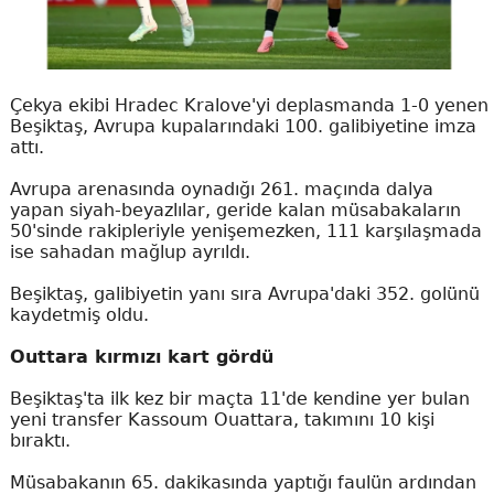
Çekya ekibi Hradec Kralove'yi deplasmanda 1-0 yenen
Beşiktaş, Avrupa kupalarındaki 100. galibiyetine imza
attı.
Avrupa arenasında oynadığı 261. maçında dalya
yapan siyah-beyazlılar, geride kalan müsabakaların
50'sinde rakipleriyle yenişemezken, 111 karşılaşmada
ise sahadan mağlup ayrıldı.
Beşiktaş, galibiyetin yanı sıra Avrupa'daki 352. golünü
kaydetmiş oldu.
Outtara kırmızı kart gördü
Beşiktaş'ta ilk kez bir maçta 11'de kendine yer bulan
yeni transfer Kassoum Ouattara, takımını 10 kişi
bıraktı.
Müsabakanın 65. dakikasında yaptığı faulün ardından