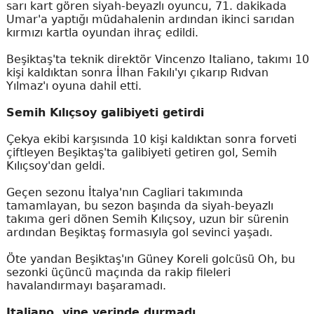
sarı kart gören siyah-beyazlı oyuncu, 71. dakikada
Umar'a yaptığı müdahalenin ardından ikinci sarıdan
kırmızı kartla oyundan ihraç edildi.
Beşiktaş'ta teknik direktör Vincenzo Italiano, takımı 10
kişi kaldıktan sonra İlhan Fakılı'yı çıkarıp Rıdvan
Yılmaz'ı oyuna dahil etti.
Semih Kılıçsoy galibiyeti getirdi
Çekya ekibi karşısında 10 kişi kaldıktan sonra forveti
çiftleyen Beşiktaş'ta galibiyeti getiren gol, Semih
Kılıçsoy'dan geldi.
Geçen sezonu İtalya'nın Cagliari takımında
tamamlayan, bu sezon başında da siyah-beyazlı
takıma geri dönen Semih Kılıçsoy, uzun bir sürenin
ardından Beşiktaş formasıyla gol sevinci yaşadı.
Öte yandan Beşiktaş'ın Güney Koreli golcüsü Oh, bu
sezonki üçüncü maçında da rakip fileleri
havalandırmayı başaramadı.
Italiano, yine yerinde durmadı