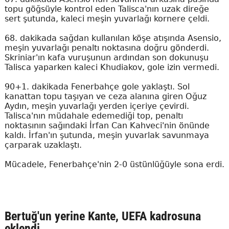
topu göğsüyle kontrol eden Talisca'nın uzak direğe
sert şutunda, kaleci meşin yuvarlağı kornere çeldi.
68. dakikada sağdan kullanılan köşe atışında Asensio,
meşin yuvarlağı penaltı noktasına doğru gönderdi.
Skriniar'ın kafa vuruşunun ardından son dokunuşu
Talisca yaparken kaleci Khudiakov, gole izin vermedi.
90+1. dakikada Fenerbahçe gole yaklaştı. Sol
kanattan topu taşıyan ve ceza alanına giren Oğuz
Aydın, meşin yuvarlağı yerden içeriye çevirdi.
Talisca'nın müdahale edemediği top, penaltı
noktasının sağındaki İrfan Can Kahveci'nin önünde
kaldı. İrfan'ın şutunda, meşin yuvarlak savunmaya
çarparak uzaklaştı.
Mücadele, Fenerbahçe'nin 2-0 üstünlüğüyle sona erdi.
Bertuğ'un yerine Kante, UEFA kadrosuna
eklendi