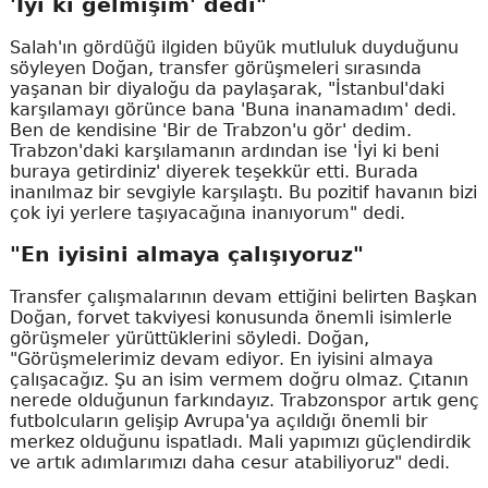
'İyi ki gelmişim' dedi"
Salah'ın gördüğü ilgiden büyük mutluluk duyduğunu
söyleyen Doğan, transfer görüşmeleri sırasında
yaşanan bir diyaloğu da paylaşarak, "İstanbul'daki
karşılamayı görünce bana 'Buna inanamadım' dedi.
Ben de kendisine 'Bir de Trabzon'u gör' dedim.
Trabzon'daki karşılamanın ardından ise 'İyi ki beni
buraya getirdiniz' diyerek teşekkür etti. Burada
inanılmaz bir sevgiyle karşılaştı. Bu pozitif havanın bizi
çok iyi yerlere taşıyacağına inanıyorum" dedi.
"En iyisini almaya çalışıyoruz"
Transfer çalışmalarının devam ettiğini belirten Başkan
Doğan, forvet takviyesi konusunda önemli isimlerle
görüşmeler yürüttüklerini söyledi. Doğan,
"Görüşmelerimiz devam ediyor. En iyisini almaya
çalışacağız. Şu an isim vermem doğru olmaz. Çıtanın
nerede olduğunun farkındayız. Trabzonspor artık genç
futbolcuların gelişip Avrupa'ya açıldığı önemli bir
merkez olduğunu ispatladı. Mali yapımızı güçlendirdik
ve artık adımlarımızı daha cesur atabiliyoruz" dedi.