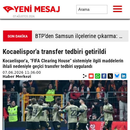
07 AĞUSTOS 2026
BTP’den Samsun ilçelerine çıkarma: Havza’da sel mağduru esnafa destek, Vezirköprü ve Bafra’da saha hamlesi
Kocaelispor'a transfer tedbiri getirildi
Kocaelispor'a, "FIFA Clearing House" sistemiyle ilgili maddelerin
ihlali nedeniyle geçici transfer tedbiri uygulandı
07.06.2026 11:36:00
Haber Merkezi