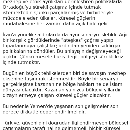
mezhep ve etnik ayrılıkları derinleştiren politikalarla
Ortadoğu'yu sürekli çatışma içinde tutmak
istemektedir. Çünkü parçalanmış ve birbirleriyle
mücadele eden ülkeler, küresel güçlerin
müdahalesine her zaman daha açık hale gelir.
İran'a yönelik saldırılarda da aynı senaryo işletildi. Ağır
bir karşılık gördüklerinde "ateşkes" çağrısı yapıp
toparlanmaya çalıştılar; ardından yeniden saldırgan
politikalarına döndüler. Bu anlayışın değişmeyeceği
açıktır. Çünkü mesele barış değil, bölgeyi sürekli kriz
içinde tutmaktır.
Bugün en büyük tehlikelerden biri de savaşın mezhep
eksenine taşınmak istenmesidir. Böyle bir senaryo
gerçekleşirse kazanan ne bölge halkları ne de İslam
dünyası olacaktır. Kazanan yalnızca bölgeyi yıllardır
dizayn etmeye çalışan küresel güçler olacaktır.
Bu nedenle Yemen'de yaşanan son gelişmeler son
derece dikkatle değerlendirilmelidir.
Türkiye, güvenliğini doğrudan ilgilendirmeyen bölgesel
çatışmaların tarafı haline gelmemeli; hiçbir küresel