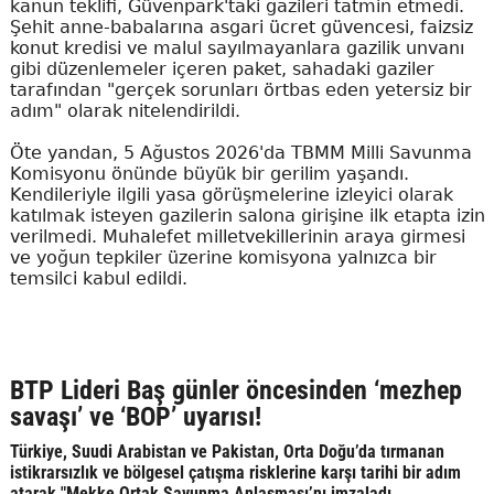
kanun teklifi, Güvenpark'taki gazileri tatmin etmedi.
Şehit anne-babalarına asgari ücret güvencesi, faizsiz
konut kredisi ve malul sayılmayanlara gazilik unvanı
gibi düzenlemeler içeren paket, sahadaki gaziler
tarafından "gerçek sorunları örtbas eden yetersiz bir
adım" olarak nitelendirildi.
Öte yandan, 5 Ağustos 2026'da TBMM Milli Savunma
Komisyonu önünde büyük bir gerilim yaşandı.
Kendileriyle ilgili yasa görüşmelerine izleyici olarak
katılmak isteyen gazilerin salona girişine ilk etapta izin
verilmedi. Muhalefet milletvekillerinin araya girmesi
ve yoğun tepkiler üzerine komisyona yalnızca bir
temsilci kabul edildi.
BTP Lideri Baş günler öncesinden ‘mezhep
savaşı’ ve ‘BOP’ uyarısı!
Türkiye, Suudi Arabistan ve Pakistan, Orta Doğu’da tırmanan
istikrarsızlık ve bölgesel çatışma risklerine karşı tarihi bir adım
atarak "Mekke Ortak Savunma Anlaşması’nı imzaladı