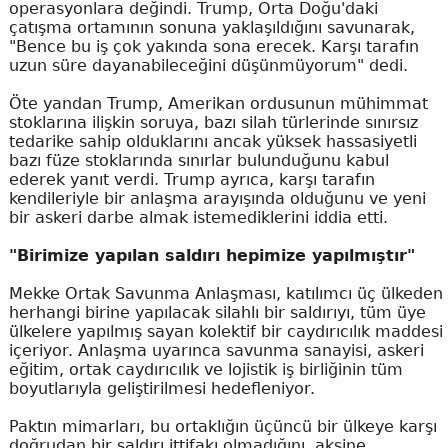
operasyonlara değindi. Trump, Orta Doğu'daki
çatışma ortamının sonuna yaklaşıldığını savunarak,
"Bence bu iş çok yakında sona erecek. Karşı tarafın
uzun süre dayanabileceğini düşünmüyorum" dedi.
Öte yandan Trump, Amerikan ordusunun mühimmat
stoklarına ilişkin soruya, bazı silah türlerinde sınırsız
tedarike sahip olduklarını ancak yüksek hassasiyetli
bazı füze stoklarında sınırlar bulunduğunu kabul
ederek yanıt verdi. Trump ayrıca, karşı tarafın
kendileriyle bir anlaşma arayışında olduğunu ve yeni
bir askeri darbe almak istemediklerini iddia etti.
"Birimize yapılan saldırı hepimize yapılmıştır"
Mekke Ortak Savunma Anlaşması, katılımcı üç ülkeden
herhangi birine yapılacak silahlı bir saldırıyı, tüm üye
ülkelere yapılmış sayan kolektif bir caydırıcılık maddesi
içeriyor. Anlaşma uyarınca savunma sanayisi, askeri
eğitim, ortak caydırıcılık ve lojistik iş birliğinin tüm
boyutlarıyla geliştirilmesi hedefleniyor.
Paktın mimarları, bu ortaklığın üçüncü bir ülkeye karşı
doğrudan bir saldırı ittifakı olmadığını, aksine