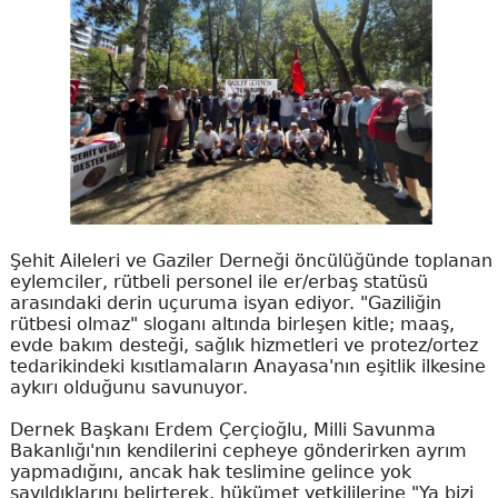
Şehit Aileleri ve Gaziler Derneği öncülüğünde toplanan
eylemciler, rütbeli personel ile er/erbaş statüsü
arasındaki derin uçuruma isyan ediyor. "Gaziliğin
rütbesi olmaz" sloganı altında birleşen kitle; maaş,
evde bakım desteği, sağlık hizmetleri ve protez/ortez
tedarikindeki kısıtlamaların Anayasa'nın eşitlik ilkesine
aykırı olduğunu savunuyor.
Dernek Başkanı Erdem Çerçioğlu, Milli Savunma
Bakanlığı'nın kendilerini cepheye gönderirken ayrım
yapmadığını, ancak hak teslimine gelince yok
sayıldıklarını belirterek, hükümet yetkililerine "Ya bizi