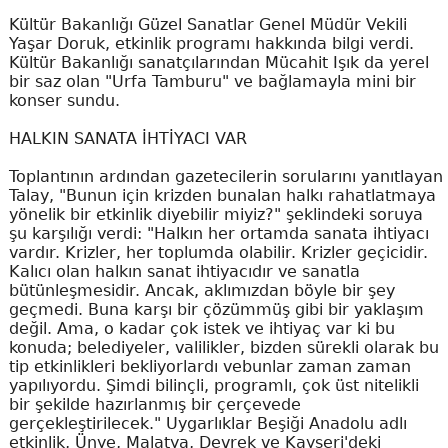
Kültür Bakanlığı Güzel Sanatlar Genel Müdür Vekili
Yaşar Doruk, etkinlik programı hakkında bilgi verdi.
Kültür Bakanlığı sanatçılarından Mücahit Işık da yerel
bir saz olan "Urfa Tamburu" ve bağlamayla mini bir
konser sundu.
HALKIN SANATA İHTİYACI VAR
Toplantının ardından gazetecilerin sorularını yanıtlayan
Talay, "Bunun için krizden bunalan halkı rahatlatmaya
yönelik bir etkinlik diyebilir miyiz?" şeklindeki soruya
şu karşılığı verdi: "Halkın her ortamda sanata ihtiyacı
vardır. Krizler, her toplumda olabilir. Krizler geçicidir.
Kalıcı olan halkın sanat ihtiyacıdır ve sanatla
bütünleşmesidir. Ancak, aklımızdan böyle bir şey
geçmedi. Buna karşı bir çözümmüş gibi bir yaklaşım
değil. Ama, o kadar çok istek ve ihtiyaç var ki bu
konuda; belediyeler, valilikler, bizden sürekli olarak bu
tip etkinlikleri bekliyorlardı vebunlar zaman zaman
yapılıyordu. Şimdi bilinçli, programlı, çok üst nitelikli
bir şekilde hazırlanmış bir çerçevede
gerçekleştirilecek." Uygarlıklar Beşiği Anadolu adlı
etkinlik, Ünye, Malatya, Devrek ve Kayseri'deki