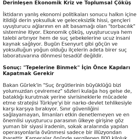
Derinleşen Ekonomik Kriz ve Toplumsal Çöküş
İktidarın yanlış ekonomi politikaları sonucu halkın içine
itildiği derin yoksulluk ve geleceksizlik hissi, gençleri
uyuşturucu ağlarının en alt basamağı olan "torbacılık"
sistemine itiyor. Ekonomik çöküş, uyuşturucuya hem
talebi artırıyor hem de suç şebekelerine ucuz insani
kaynak sağlıyor. Bugün Esenyurt gibi göçün ve
yoksulluğun yoğun olduğu ilçelerin adeta birer suç
laboratuvarına dönmesi tesadüf değildir.
Sonuç: "Tepelerine Binmek" İçin Önce Kapıları
Kapatmak Gerekir
Bakan Gürlek'in "Suç örgütlerinin büyüklüğü bizi
yolumuzdan çeviremez" sözleri kulağa hoş gelse de,
bataklığı kurutmak yerine sivrisineklerle mücadele
etme stratejisi Türkiye'yi bir narko-devlet tehlikesiyle
karşı karşıya bırakıyor. Sınır güvenliğini
sağlayamayan, limanları etkin denetlemeyen ve en
önemlisi uyuşturucu parasının ülkeye girişine göz
yuman bir siyasi iradenin, sokak aralarında yapılan
operasyonlarla övünmesi sadece bir illüzyondan
ibarettir. Kameralar önünde sergilenen 800 kiloluk