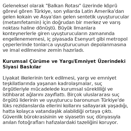
Geleneksel olarak "Balkan Rotası" üzerinde köprü
görevi gören Türkiye, son yıllarda Latin Amerika'dan
gelen kokain ve Asya'dan gelen sentetik uyuşturucular
(metamfetamin) için doğrudan bir merkez ve varış
noktası haline dönüştü. Büyük limanlara
konteynerlerle giren uyuşturucuların zamanında
engellenememesi, iç piyasada Esenyurt gibi metropol
çeperlerinde tonlarca uyuşturucunun depolanmasına
ve imal edilmesine zemin hazırladı.
Kurumsal Çürüme ve Yargı/Emniyet Üzerindeki
Siyasi Baskılar
Liyakat ilkelerinin terk edilmesi, yargı ve emniyet
teşkilatlarında yaşanan kadrolaşmalar, suç
örgütleriyle mücadelede kurumsal sürekliliği ve
istihbarat ağlarını zayıflattı. Birçok uluslararası suç
örgütü liderinin ve uyuşturucu baronunun Türkiye'de
lüks rezidanslarda ellerini kollarını sallayarak yaşadığı,
hatta kolayca vatandaşlık alabildiği ortaya çıktı.
Güvenlik bürokrasisinin ve siyasetin suç dünyasıyla
anılan fotoğrafları hafızalardaki tazeliğini koruyor.