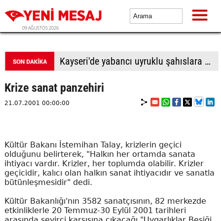
09 AĞUSTOS 2026
BTP Antalya İl Başkanlığından yoğun mesai: İl binasında ve Manavgat'ta üye buluşmaları
Krize sanat panzehiri
21.07.2001 00:00:00
Kültür Bakanı İstemihan Talay, krizlerin geçici
olduğunu belirterek, "Halkın her ortamda sanata
ihtiyacı vardır. Krizler, her toplumda olabilir. Krizler
geçicidir, kalıcı olan halkın sanat ihtiyacıdır ve sanatla
bütünleşmesidir" dedi.
Kültür Bakanlığı'nın 3582 sanatçısının, 82 merkezde
etkinliklerle 20 Temmuz-30 Eylül 2001 tarihleri
arasında seyirci karşısına çıkacağı "Uygarlıklar Beşiği