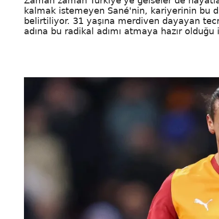
Zaman zaman Türkiye'ye gelseler de hayatla
kalmak istemeyen Sané'nin, kariyerinin bu d
belirtiliyor. 31 yaşına merdiven dayayan tec
adına bu radikal adımı atmaya hazır olduğu i