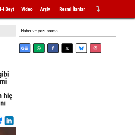
⤵
l-i Beyt
Video
Arşiv
Resmi İlanlar
ibi
imi
n hiç
nı