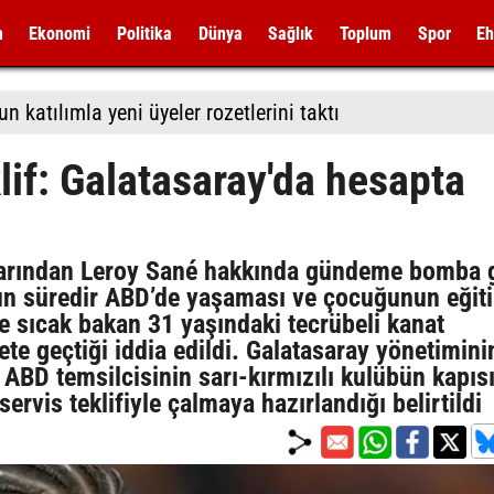
m
Ekonomi
Politika
Dünya
Sağlık
Toplum
Spor
Eh
 katılımla yeni üyeler rozetlerini taktı
lif: Galatasaray'da hesapta
arından Leroy Sané hakkında gündeme bomba g
uzun süredir ABD’de yaşaması ve çocuğunun eğit
 sıcak bakan 31 yaşındaki tecrübeli kanat
te geçtiği iddia edildi. Galatasaray yönetimini
 ABD temsilcisinin sarı-kırmızılı kulübün kapısı
rvis teklifiyle çalmaya hazırlandığı belirtildi