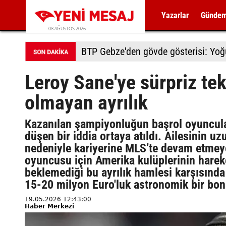
Yazarlar
Günde
08 AĞUSTOS 2026
BTP Gebze'den gövde gösterisi: Yoğun
Leroy Sane'ye sürpriz tek
olmayan ayrılık
Kazanılan şampiyonluğun başrol oyuncul
düşen bir iddia ortaya atıldı. Ailesinin 
nedeniyle kariyerine MLS’te devam etmeye
oyuncusu için Amerika kulüplerinin hareke
beklemediği bu ayrılık hamlesi karşısında
15-20 milyon Euro'luk astronomik bir bonse
19.05.2026 12:43:00
Haber Merkezi