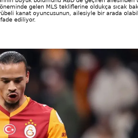
rının büyük bölümünü ABD'de geçiren ailesinden 
öneminde gelen MLS tekliflerine oldukça sıcak bak
rübeli kanat oyuncusunun, ailesiyle bir arada olab
fade ediliyor.