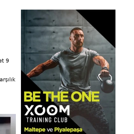
et 9
rşılık