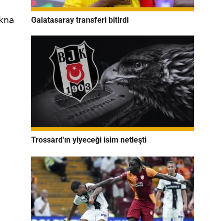
ikna
Galatasaray transferi bitirdi
Trossard'ın yiyeceği isim netleşti