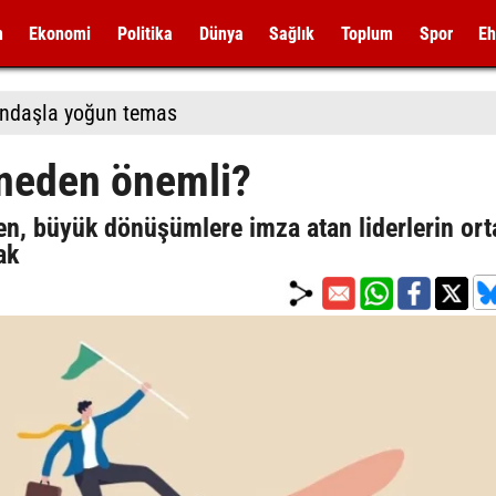
m
Ekonomi
Politika
Dünya
Sağlık
Toplum
Spor
Eh
andaşla yoğun temas
 neden önemli?
en, büyük dönüşümlere imza atan liderlerin ort
ak