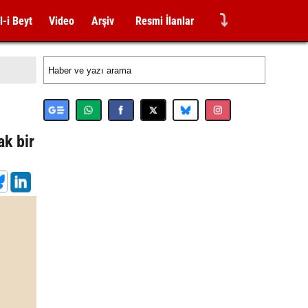
⤵
l-i Beyt
Video
Arşiv
Resmi İlanlar
ak bir