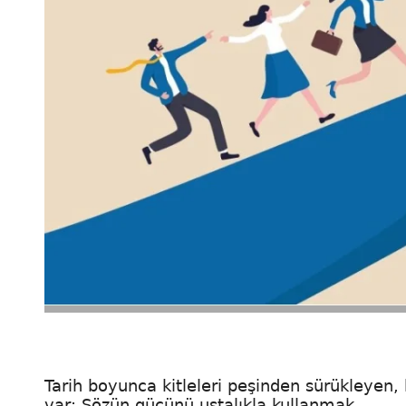
Tarih boyunca kitleleri peşinden sürükleyen, 
var: Sözün gücünü ustalıkla kullanmak.