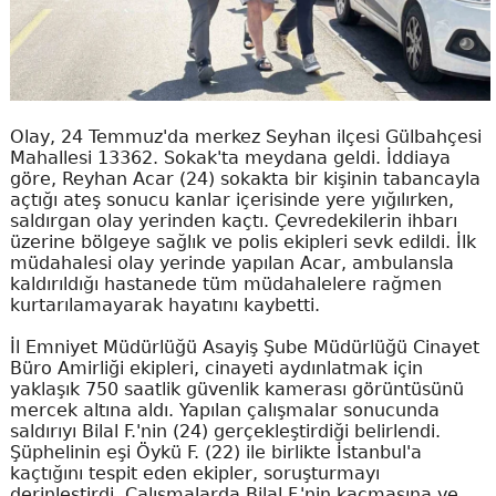
Olay, 24 Temmuz'da merkez Seyhan ilçesi Gülbahçesi
Mahallesi 13362. Sokak'ta meydana geldi. İddiaya
göre, Reyhan Acar (24) sokakta bir kişinin tabancayla
açtığı ateş sonucu kanlar içerisinde yere yığılırken,
saldırgan olay yerinden kaçtı. Çevredekilerin ihbarı
üzerine bölgeye sağlık ve polis ekipleri sevk edildi. İlk
müdahalesi olay yerinde yapılan Acar, ambulansla
kaldırıldığı hastanede tüm müdahalelere rağmen
kurtarılamayarak hayatını kaybetti.
İl Emniyet Müdürlüğü Asayiş Şube Müdürlüğü Cinayet
Büro Amirliği ekipleri, cinayeti aydınlatmak için
yaklaşık 750 saatlik güvenlik kamerası görüntüsünü
mercek altına aldı. Yapılan çalışmalar sonucunda
saldırıyı Bilal F.'nin (24) gerçekleştirdiği belirlendi.
Şüphelinin eşi Öykü F. (22) ile birlikte İstanbul'a
kaçtığını tespit eden ekipler, soruşturmayı
derinleştirdi. Çalışmalarda Bilal F.'nin kaçmasına ve