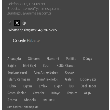
Telefon: (212) 624 09 99
E-posta: internet@yenimesaj.com.tr
gundogdu@yenimesaj.com.tr
WhatsApp iletişim:
(542)
289 52 85
Anasayfa
Gündem
Ekonomi
Politika
Dünya
Sağlık
Ehl-i Beyt
Spor
Kültür/Sanat
Toplum/Yerel
Aile/Anne/Bebek
Çocuk
İslam/Ramazan
Bilim/Teknoloji
Galeri
Doğa/Gezi
Hukuk
Eğitim
Emlak
Diğer
İBB
Özel Haber
Resmi İlanlar
Yazarlar
Künye
İletişim
Arşiv
Arama
Abonelik
XML/RSS
Site haritası: sitemap.xml