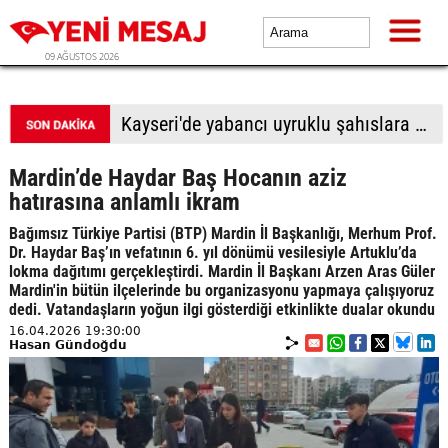
09 AĞUSTOS 2026
BTP Antalya İl Başkanlığından yoğun mesai: İl binasında ve Manavgat'ta üye buluşmaları
Mardin’de Haydar Baş Hocanın aziz
hatırasına anlamlı ikram
Bağımsız Türkiye Partisi (BTP) Mardin İl Başkanlığı, Merhum Prof.
Dr. Haydar Baş’ın vefatının 6. yıl dönümü vesilesiyle Artuklu’da
lokma dağıtımı gerçekleştirdi. Mardin İl Başkanı Arzen Aras Güler
Mardin'in bütün ilçelerinde bu organizasyonu yapmaya çalışıyoruz
dedi. Vatandaşların yoğun ilgi gösterdiği etkinlikte dualar okundu
16.04.2026 19:30:00
Hasan Gündoğdu