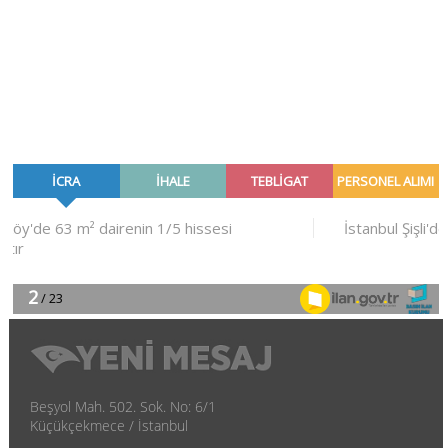
Beşyol Mah. 502. Sok. No: 6/1
Küçükçekmece / İstanbul