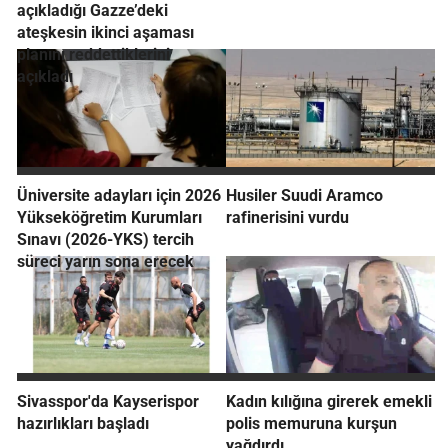
açıkladığı Gazze’deki
ateşkesin ikinci aşaması
planını reddettiklerini
açıkladı
Üniversite adayları için 2026
Husiler Suudi Aramco
Yükseköğretim Kurumları
rafinerisini vurdu
Sınavı (2026-YKS) tercih
süreci yarın sona erecek
Sivasspor'da Kayserispor
Kadın kılığına girerek emekli
hazırlıkları başladı
polis memuruna kurşun
yağdırdı