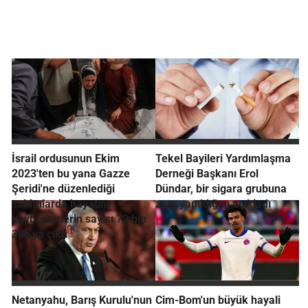
İsrail ordusunun Ekim
Tekel Bayileri Yardımlaşma
2023'ten bu yana Gazze
Derneği Başkanı Erol
Şeridi'ne düzenlediği
Dündar, bir sigara grubuna
saldırılarda hayatını
zam yapıldığını açıkladı
kaybedenlerin sayısı 73 bin
386'ya çıktı
Netanyahu, Barış Kurulu'nun
Cim-Bom'un büyük hayali