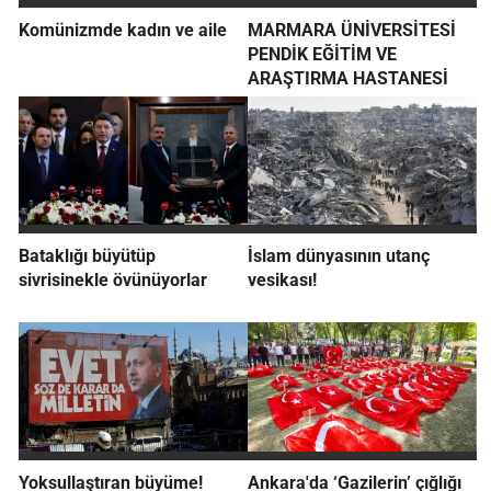
Komünizmde kadın ve aile
MARMARA ÜNİVERSİTESİ
PENDİK EĞİTİM VE
ARAŞTIRMA HASTANESİ
Bataklığı büyütüp
İslam dünyasının utanç
sivrisinekle övünüyorlar
vesikası!
Yoksullaştıran büyüme!
Ankara'da ‘Gazilerin’ çığlığı