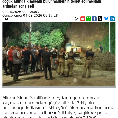
göçük altında kimsenin bulunmadığının tespit edilmesinin
ardından sona erdi
04.08.2026 00:30:00 /
Güncelleme: 04.08.2026 06:17:18
İHA
Mimar Sinan Sahili'nde meydana gelen toprak
kaymasının ardından göçük altında 2 kişinin
bulunduğu iddiasına ilişkin yürütülen arama kurtarma
çalışmaları sona erdi. AFAD, itfaiye, sağlık ve polis
ekiplerinin iş makineleri desteğiyle yürüttüğü