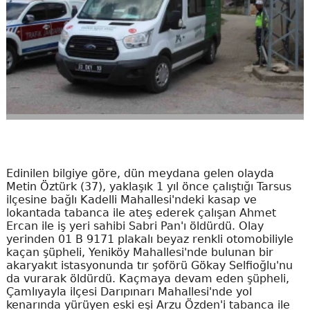
Edinilen bilgiye göre, dün meydana gelen olayda
Metin Öztürk (37), yaklaşık 1 yıl önce çalıştığı Tarsus
ilçesine bağlı Kadelli Mahallesi'ndeki kasap ve
lokantada tabanca ile ateş ederek çalışan Ahmet
Ercan ile iş yeri sahibi Sabri Pan'ı öldürdü. Olay
yerinden 01 B 9171 plakalı beyaz renkli otomobiliyle
kaçan şüpheli, Yeniköy Mahallesi'nde bulunan bir
akaryakıt istasyonunda tır şoförü Gökay Selfioğlu'nu
da vurarak öldürdü. Kaçmaya devam eden şüpheli,
Çamlıyayla ilçesi Darıpınarı Mahallesi'nde yol
kenarında yürüyen eski eşi Arzu Özden'i tabanca ile