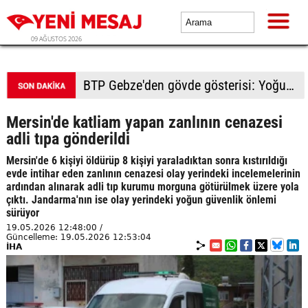
09 AĞUSTOS 2026
BTP Kocaeli'den Darıca çıkarması: Esnaf ve derneklerden yoğun ilgi
Mersin'de katliam yapan zanlının cenazesi
adli tıpa gönderildi
Mersin'de 6 kişiyi öldürüp 8 kişiyi yaraladıktan sonra kıstırıldığı
evde intihar eden zanlının cenazesi olay yerindeki incelemelerinin
ardından alınarak adli tıp kurumu morguna götürülmek üzere yola
çıktı. Jandarma'nın ise olay yerindeki yoğun güvenlik önlemi
sürüyor
19.05.2026 12:48:00 /
Güncelleme: 19.05.2026 12:53:04
İHA