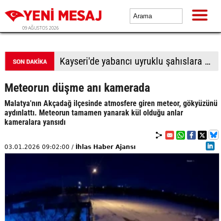
09 AĞUSTOS 2026
Kayseri'de yabancı uyruklu şahıslara biber gazı sıkıp bıçakladılar: 1 ölü, 1 yaralı
Meteorun düşme anı kamerada
Malatya'nın Akçadağ ilçesinde atmosfere giren meteor, gökyüzünü
aydınlattı. Meteorun tamamen yanarak kül olduğu anlar
kameralara yansıdı
03.01.2026 09:02:00 /
İhlas Haber Ajansı