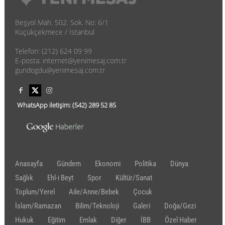
Beşyol Mah. 502. Sok. No: 6/1
Küçükçekmece / İstanbul
Telefon: (212) 624 09 99
E-posta: internet@yenimesaj.com.tr
gundogdu@yenimesaj.com.tr
WhatsApp iletişim:
(542)
289 52 85
Anasayfa
Gündem
Ekonomi
Politika
Dünya
Sağlık
Ehl-i Beyt
Spor
Kültür/Sanat
Toplum/Yerel
Aile/Anne/Bebek
Çocuk
İslam/Ramazan
Bilim/Teknoloji
Galeri
Doğa/Gezi
Hukuk
Eğitim
Emlak
Diğer
İBB
Özel Haber