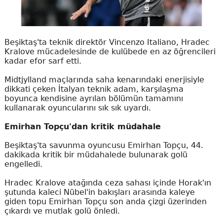
Beşiktaş'ta teknik direktör Vincenzo Italiano, Hradec
Kralove mücadelesinde de kulübede en az öğrencileri
kadar efor sarf etti.
Midtjylland maçlarında saha kenarındaki enerjisiyle
dikkati çeken İtalyan teknik adam, karşılaşma
boyunca kendisine ayrılan bölümün tamamını
kullanarak oyuncularını sık sık uyardı.
Emirhan Topçu'dan kritik müdahale
Beşiktaş'ta savunma oyuncusu Emirhan Topçu, 44.
dakikada kritik bir müdahalede bulunarak golü
engelledi.
Hradec Kralove atağında ceza sahası içinde Horak'ın
şutunda kaleci Nübel'in bakışları arasında kaleye
giden topu Emirhan Topçu son anda çizgi üzerinden
çıkardı ve mutlak golü önledi.