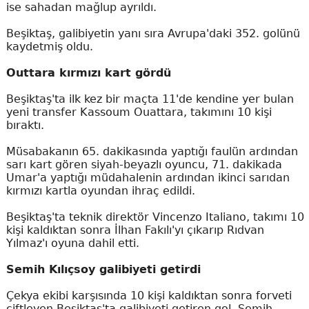
ise sahadan mağlup ayrıldı.
Beşiktaş, galibiyetin yanı sıra Avrupa'daki 352. golünü
kaydetmiş oldu.
Outtara kırmızı kart gördü
Beşiktaş'ta ilk kez bir maçta 11'de kendine yer bulan
yeni transfer Kassoum Ouattara, takımını 10 kişi
bıraktı.
Müsabakanın 65. dakikasında yaptığı faulün ardından
sarı kart gören siyah-beyazlı oyuncu, 71. dakikada
Umar'a yaptığı müdahalenin ardından ikinci sarıdan
kırmızı kartla oyundan ihraç edildi.
Beşiktaş'ta teknik direktör Vincenzo Italiano, takımı 10
kişi kaldıktan sonra İlhan Fakılı'yı çıkarıp Rıdvan
Yılmaz'ı oyuna dahil etti.
Semih Kılıçsoy galibiyeti getirdi
Çekya ekibi karşısında 10 kişi kaldıktan sonra forveti
çiftleyen Beşiktaş'ta galibiyeti getiren gol, Semih