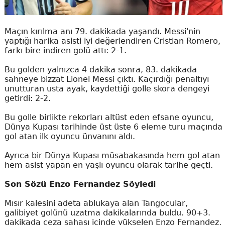
Maçın kırılma anı 79. dakikada yaşandı. Messi'nin
yaptığı harika asisti iyi değerlendiren Cristian Romero,
farkı bire indiren golü attı: 2-1.
Bu golden yalnızca 4 dakika sonra, 83. dakikada
sahneye bizzat Lionel Messi çıktı. Kaçırdığı penaltıyı
unutturan usta ayak, kaydettiği golle skora dengeyi
getirdi: 2-2.
Bu golle birlikte rekorları altüst eden efsane oyuncu,
Dünya Kupası tarihinde üst üste 6 eleme turu maçında
gol atan ilk oyuncu ünvanını aldı.
Ayrıca bir Dünya Kupası müsabakasında hem gol atan
hem asist yapan en yaşlı oyuncu olarak tarihe geçti.
Son Sözü Enzo Fernandez Söyledi
Mısır kalesini adeta ablukaya alan Tangocular,
galibiyet golünü uzatma dakikalarında buldu. 90+3.
dakikada ceza sahası içinde yükselen Enzo Fernandez,