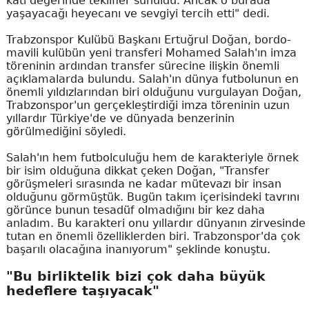
katı değerinde teklifler sunuldu. Ancak o burada
yaşayacağı heyecanı ve sevgiyi tercih etti" dedi.
Trabzonspor Kulübü Başkanı Ertuğrul Doğan, bordo-
mavili kulübün yeni transferi Mohamed Salah'ın imza
töreninin ardından transfer sürecine ilişkin önemli
açıklamalarda bulundu. Salah'ın dünya futbolunun en
önemli yıldızlarından biri olduğunu vurgulayan Doğan,
Trabzonspor'un gerçekleştirdiği imza töreninin uzun
yıllardır Türkiye'de ve dünyada benzerinin
görülmediğini söyledi.
Salah'ın hem futbolculuğu hem de karakteriyle örnek
bir isim olduğuna dikkat çeken Doğan, "Transfer
görüşmeleri sırasında ne kadar mütevazı bir insan
olduğunu görmüştük. Bugün takım içerisindeki tavrını
görünce bunun tesadüf olmadığını bir kez daha
anladım. Bu karakteri onu yıllardır dünyanın zirvesinde
tutan en önemli özelliklerden biri. Trabzonspor'da çok
başarılı olacağına inanıyorum" şeklinde konuştu.
"Bu birliktelik bizi çok daha büyük
hedeflere taşıyacak"