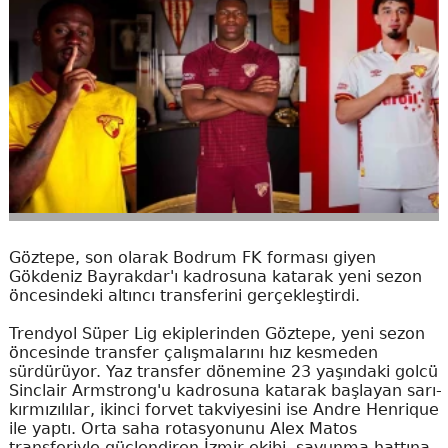
Göztepe, son olarak Bodrum FK forması giyen
Gökdeniz Bayrakdar'ı kadrosuna katarak yeni sezon
öncesindeki altıncı transferini gerçekleştirdi.
Trendyol Süper Lig ekiplerinden Göztepe, yeni sezon
öncesinde transfer çalışmalarını hız kesmeden
sürdürüyor. Yaz transfer dönemine 23 yaşındaki golcü
Sinclair Armstrong'u kadrosuna katarak başlayan sarı-
kırmızılılar, ikinci forvet takviyesini ise Andre Henrique
ile yaptı. Orta saha rotasyonunu Alex Matos
transferiyle güçlendiren İzmir ekibi, savunma hattına