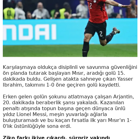
Karşılaşmaya oldukça disiplinli ve savunma güvenliğini
ön planda tutarak başlayan Mısır, aradığı golü 15.
dakikada buldu. Gelişen atakta sahneye çıkan Yasser
Ibrahim, takımını 1-0 öne geçiren golü kaydetti.
Erken gelen golün şokunu atlatmaya çalışan Arjantin,
20. dakikada beraberlik şansı yakaladı. Kazanılan
penaltı atışında topun başına geçen dünyaca ünlü
yıldız Lionel Messi, meşin yuvarlağı ağlarla
buluşturamadı ve bu kaçan fırsatla ilk yarı Mısır'ın 1-
0'lık üstünlüğüyle sona erdi.
Ziko farkı ikiye çıkardı, sürpriz yakındı