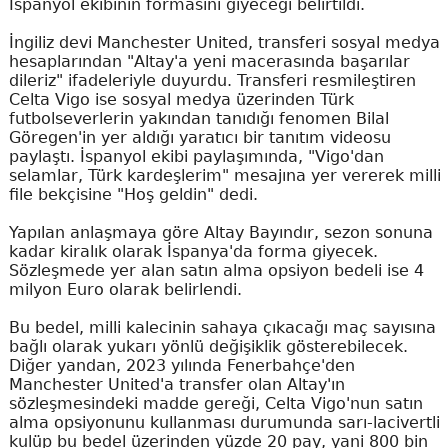
İspanyol ekibinin formasını giyeceği belirtildi.
İngiliz devi Manchester United, transferi sosyal medya
hesaplarından "Altay'a yeni macerasında başarılar
dileriz" ifadeleriyle duyurdu. Transferi resmileştiren
Celta Vigo ise sosyal medya üzerinden Türk
futbolseverlerin yakından tanıdığı fenomen Bilal
Göregen'in yer aldığı yaratıcı bir tanıtım videosu
paylaştı. İspanyol ekibi paylaşımında, "Vigo'dan
selamlar, Türk kardeşlerim" mesajına yer vererek milli
file bekçisine "Hoş geldin" dedi.
Yapılan anlaşmaya göre Altay Bayındır, sezon sonuna
kadar kiralık olarak İspanya'da forma giyecek.
Sözleşmede yer alan satın alma opsiyon bedeli ise 4
milyon Euro olarak belirlendi.
Bu bedel, milli kalecinin sahaya çıkacağı maç sayısına
bağlı olarak yukarı yönlü değişiklik gösterebilecek.
Diğer yandan, 2023 yılında Fenerbahçe'den
Manchester United'a transfer olan Altay'ın
sözleşmesindeki madde gereği, Celta Vigo'nun satın
alma opsiyonunu kullanması durumunda sarı-lacivertli
kulüp bu bedel üzerinden yüzde 20 pay, yani 800 bin