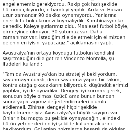
engellememiz gerekiyordu. Rakip çok hızlı şekilde
hücuma çıkıyordu, o hamleyi yaptık. Arda ve Hakan
uzun zamandır 90 dakika oynamıyordu. Yanlarına
enerjik futbolcularımızı koymalıydık. Kombinasyonlar
denedik. Kaleye şutlarımız oldu. Maalesef futbol böyle,
girmeyince olmuyor. 30 şutumuz var. Daha
zamanımız var. İstediğimizi elde etmek için elimizden
gelenin en iyisini yapacağız." açıklamasını yaptı.
Avustralya'nın ortaya koyduğu futbolun kendisini
şaşırtmadığını dile getiren Vincenzo Montella, şu
ifadeleri kullandı:
"Tam da Avustralya'dan bu stratejiyi bekliyordum,
savunmaya odaklı, derin savunma yapan bir takım,
kontra atağa çıkacaklarını biliyorduk, düşündüklerimizi
yaptılar, iyi de oynadılar. Dengeyi iyi kurmak gerek,
sonucun böyle olması üzücü ama bunun bundan
sonra yapacağımız değerlendirmeleri olumlu
etkilemeli. Zihinsel dengeyi hiçbir şekilde
kaybetmemeliyiz. Avustralya'ya büyük saygım var.
Onların bu maçta bu şekilde oynayacağını, elindeki
bütün yetenekleri en iyi şekilde kullanacaklarını
bekliyordum. Gol atılan noktalarda başarılı da oldular.