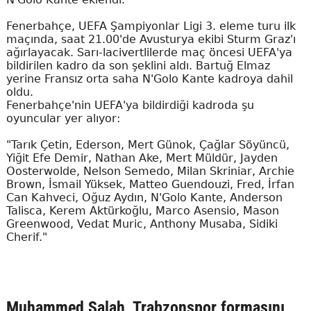
Fenerbahçe, UEFA Şampiyonlar Ligi 3. eleme turu ilk
maçında, saat 21.00'de Avusturya ekibi Sturm Graz'ı
ağırlayacak. Sarı-lacivertlilerde maç öncesi UEFA'ya
bildirilen kadro da son şeklini aldı. Bartuğ Elmaz
yerine Fransız orta saha N'Golo Kante kadroya dahil
oldu.
Fenerbahçe'nin UEFA'ya bildirdiği kadroda şu
oyuncular yer alıyor:
"Tarık Çetin, Ederson, Mert Günok, Çağlar Söyüncü,
Yiğit Efe Demir, Nathan Ake, Mert Müldür, Jayden
Oosterwolde, Nelson Semedo, Milan Skriniar, Archie
Brown, İsmail Yüksek, Matteo Guendouzi, Fred, İrfan
Can Kahveci, Oğuz Aydın, N'Golo Kante, Anderson
Talisca, Kerem Aktürkoğlu, Marco Asensio, Mason
Greenwood, Vedat Muric, Anthony Musaba, Sidiki
Cherif."
Muhammed Salah, Trabzonspor formasını