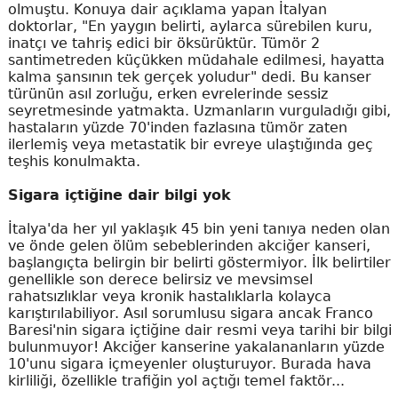
olmuştu. Konuya dair açıklama yapan İtalyan
doktorlar, "En yaygın belirti, aylarca sürebilen kuru,
inatçı ve tahriş edici bir öksürüktür. Tümör 2
santimetreden küçükken müdahale edilmesi, hayatta
kalma şansının tek gerçek yoludur" dedi. Bu kanser
türünün asıl zorluğu, erken evrelerinde sessiz
seyretmesinde yatmakta. Uzmanların vurguladığı gibi,
hastaların yüzde 70'inden fazlasına tümör zaten
ilerlemiş veya metastatik bir evreye ulaştığında geç
teşhis konulmakta.
Sigara içtiğine dair bilgi yok
İtalya'da her yıl yaklaşık 45 bin yeni tanıya neden olan
ve önde gelen ölüm sebeblerinden akciğer kanseri,
başlangıçta belirgin bir belirti göstermiyor. İlk belirtiler
genellikle son derece belirsiz ve mevsimsel
rahatsızlıklar veya kronik hastalıklarla kolayca
karıştırılabiliyor. Asıl sorumlusu sigara ancak Franco
Baresi'nin sigara içtiğine dair resmi veya tarihi bir bilgi
bulunmuyor! Akciğer kanserine yakalananların yüzde
10'unu sigara içmeyenler oluşturuyor. Burada hava
kirliliği, özellikle trafiğin yol açtığı temel faktör...