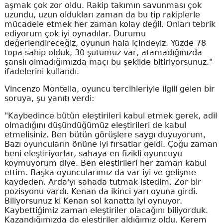
aşmak çok zor oldu. Rakip takımın savunması çok
uzundu, uzun oldukları zaman da bu tip rakiplerle
mücadele etmek her zaman kolay değil. Onları tebrik
ediyorum çok iyi oynadılar. Durumu
değerlendireceğiz, oyunun hala içindeyiz. Yüzde 78
topa sahip olduk, 30 şutumuz var, atamadığınızda
şanslı olmadığımızda maçı bu şekilde bitiriyorsunuz."
ifadelerini kullandı.
Vincenzo Montella, oyuncu tercihleriyle ilgili gelen bir
soruya, şu yanıtı verdi:
"Kaybedince bütün eleştirileri kabul etmek gerek, adil
olmadığını düşündüğümüz eleştirileri de kabul
etmelisiniz. Ben bütün görüşlere saygı duyuyorum,
Bazı oyuncuların önüne iyi fırsatlar geldi. Çoğu zaman
beni eleştiriyorlar, sahaya en fizikli oyuncuyu
koymuyorum diye. Ben eleştirileri her zaman kabul
ettim. Başka oyuncularımız da var iyi ve gelişme
kaydeden. Arda'yı sahada tutmak istedim. Zor bir
pozisyonu vardı. Kenan da ikinci yarı oyuna girdi.
Biliyorsunuz ki Kenan sol kanatta iyi oynuyor.
Kaybettiğimiz zaman eleştiriler olacağını biliyorduk.
Kazandığımızda da eleştiriler aldığımız oldu. Kerem