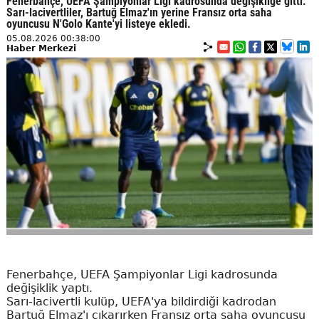
Fenerbahçe, UEFA Şampiyonlar Ligi kadrosunda değişikliğe gitti.
Sarı-lacivertliler, Bartuğ Elmaz'ın yerine Fransız orta saha
oyuncusu N'Golo Kante'yi listeye ekledi.
05.08.2026 00:38:00
Haber Merkezi
Fenerbahçe, UEFA Şampiyonlar Ligi kadrosunda
değişiklik yaptı.
Sarı-lacivertli kulüp, UEFA'ya bildirdiği kadrodan
Bartuğ Elmaz'ı çıkarırken Fransız orta saha oyuncusu