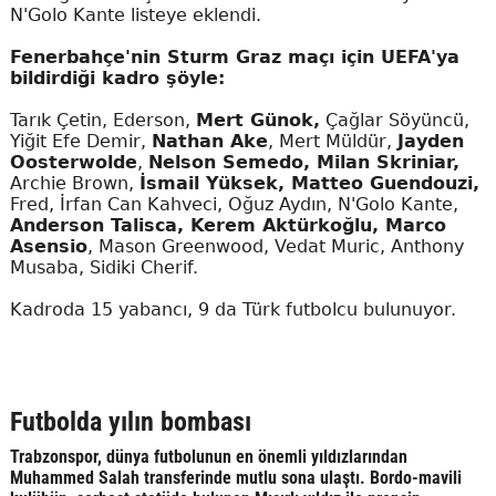
N'Golo Kante listeye eklendi.
Fenerbahçe'nin Sturm Graz maçı için UEFA'ya
bildirdiği kadro şöyle:
Tarık Çetin, Ederson,
Mert Günok,
Çağlar Söyüncü,
Yiğit Efe Demir,
Nathan Ake
, Mert Müldür,
Jayden
Oosterwolde
,
Nelson Semedo, Milan Skriniar,
Archie Brown,
İsmail Yüksek, Matteo Guendouzi,
Fred, İrfan Can Kahveci, Oğuz Aydın, N'Golo Kante,
Anderson Talisca, Kerem Aktürkoğlu, Marco
Asensio
, Mason Greenwood, Vedat Muric, Anthony
Musaba, Sidiki Cherif.
Kadroda 15 yabancı, 9 da Türk futbolcu bulunuyor.
Futbolda yılın bombası
Trabzonspor, dünya futbolunun en önemli yıldızlarından
Muhammed Salah transferinde mutlu sona ulaştı. Bordo-mavili