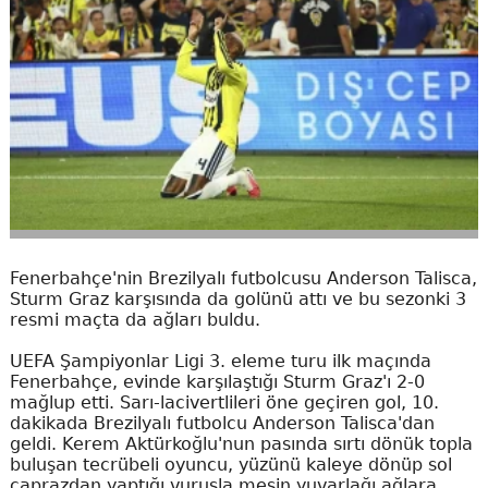
Fenerbahçe'nin Brezilyalı futbolcusu Anderson Talisca,
Sturm Graz karşısında da golünü attı ve bu sezonki 3
resmi maçta da ağları buldu.
UEFA Şampiyonlar Ligi 3. eleme turu ilk maçında
Fenerbahçe, evinde karşılaştığı Sturm Graz'ı 2-0
mağlup etti. Sarı-lacivertlileri öne geçiren gol, 10.
dakikada Brezilyalı futbolcu Anderson Talisca'dan
geldi. Kerem Aktürkoğlu'nun pasında sırtı dönük topla
buluşan tecrübeli oyuncu, yüzünü kaleye dönüp sol
çaprazdan yaptığı vuruşla meşin yuvarlağı ağlara