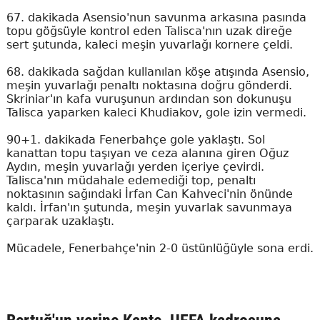
67. dakikada Asensio'nun savunma arkasına pasında
topu göğsüyle kontrol eden Talisca'nın uzak direğe
sert şutunda, kaleci meşin yuvarlağı kornere çeldi.
68. dakikada sağdan kullanılan köşe atışında Asensio,
meşin yuvarlağı penaltı noktasına doğru gönderdi.
Skriniar'ın kafa vuruşunun ardından son dokunuşu
Talisca yaparken kaleci Khudiakov, gole izin vermedi.
90+1. dakikada Fenerbahçe gole yaklaştı. Sol
kanattan topu taşıyan ve ceza alanına giren Oğuz
Aydın, meşin yuvarlağı yerden içeriye çevirdi.
Talisca'nın müdahale edemediği top, penaltı
noktasının sağındaki İrfan Can Kahveci'nin önünde
kaldı. İrfan'ın şutunda, meşin yuvarlak savunmaya
çarparak uzaklaştı.
Mücadele, Fenerbahçe'nin 2-0 üstünlüğüyle sona erdi.