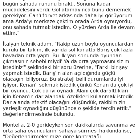
bugün sahada ruhunu bıraktı. Sonuna kadar
mücadelesini verdi. Gol atamayınca bunu dememek
gerekiyor. Can'ı forvet arkasında daha iyi görüyorum
ama Arda'yı merkeze çektim orada Arda oynuyordu,
onu sahada tutmak istedim. O yüzden Arda ile devam
ettim."
İtalyan teknik adam, "Rakip uzun boylu oyunculardan
kurulu bir takım, ilk yarıda sol kanatta Barış çok fazla
havadan orta yaptı. Bu ilk yarı sonunda oyundan
çıkmasının sebebi miydi' Ya da orta yapmasını siz mi
istediniz'" şeklindeki bir soru üzerine, "Farklı bir şey
yapmak istedik. Barış'ın alan açıldığında güçlü
olacağını biliyoruz. Bu strateji belli durumlarda iyi
işliyor. Kenan'ı sokmak istedik çünkü Kenan da çok iyi
bir oyuncu. Çok da iyi oynadı. Alanı çok daralttıkları
için Kenan'ın dar alandaki özelikleri kullanmak istedik.
Dar alanda efektif olacağını düşündük, rakibimizin
yerleşik oynadığını düşününce o şekilde tercih ettik."
değerlendirmesinde bulundu.
Montella, 2-0 gerideyken son dakikalarda savunma ve
orta saha oyuncularını sahaya sürmesi hakkında ise,
"Değerlendirmelerimize göre kontratağı