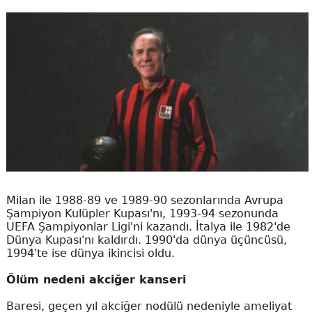
Milan ile 1988-89 ve 1989-90 sezonlarında Avrupa
Şampiyon Kulüpler Kupası'nı, 1993-94 sezonunda
UEFA Şampiyonlar Ligi'ni kazandı. İtalya ile 1982'de
Dünya Kupası'nı kaldırdı. 1990'da dünya üçüncüsü,
1994'te ise dünya ikincisi oldu.
Ölüm nedeni akciğer kanseri
Baresi, geçen yıl akciğer nodülü nedeniyle ameliyat