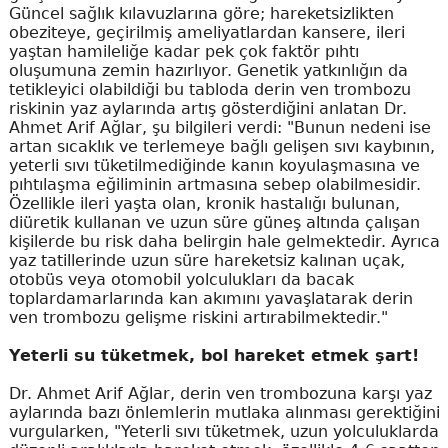
Güncel sağlık kılavuzlarına göre; hareketsizlikten
obeziteye, geçirilmiş ameliyatlardan kansere, ileri
yaştan hamileliğe kadar pek çok faktör pıhtı
oluşumuna zemin hazırlıyor. Genetik yatkınlığın da
tetikleyici olabildiği bu tabloda derin ven trombozu
riskinin yaz aylarında artış gösterdiğini anlatan Dr.
Ahmet Arif Ağlar, şu bilgileri verdi: "Bunun nedeni ise
artan sıcaklık ve terlemeye bağlı gelişen sıvı kaybının,
yeterli sıvı tüketilmediğinde kanın koyulaşmasına ve
pıhtılaşma eğiliminin artmasına sebep olabilmesidir.
Özellikle ileri yaşta olan, kronik hastalığı bulunan,
diüretik kullanan ve uzun süre güneş altında çalışan
kişilerde bu risk daha belirgin hale gelmektedir. Ayrıca
yaz tatillerinde uzun süre hareketsiz kalınan uçak,
otobüs veya otomobil yolculukları da bacak
toplardamarlarında kan akımını yavaşlatarak derin
ven trombozu gelişme riskini artırabilmektedir."
Yeterli su tüketmek, bol hareket etmek şart!
Dr. Ahmet Arif Ağlar, derin ven trombozuna karşı yaz
aylarında bazı önlemlerin mutlaka alınması gerektiğini
vurgularken, "Yeterli sıvı tüketmek, uzun yolculuklarda