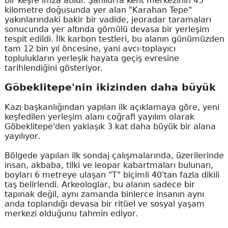
bir keşfe imza atıldı. Şanlıurfa kent merkezinin 45
kilometre doğusunda yer alan "Karahan Tepe"
yakınlarındaki bakir bir vadide, jeoradar taramaları
sonucunda yer altında gömülü devasa bir yerleşim
tespit edildi. İlk karbon testleri, bu alanın günümüzden
tam 12 bin yıl öncesine, yani avcı-toplayıcı
toplulukların yerleşik hayata geçiş evresine
tarihlendiğini gösteriyor.
Göbeklitepe'nin ikizinden daha büyük
Kazı başkanlığından yapılan ilk açıklamaya göre, yeni
keşfedilen yerleşim alanı coğrafi yayılım olarak
Göbeklitepe'den yaklaşık 3 kat daha büyük bir alana
yayılıyor.
Bölgede yapılan ilk sondaj çalışmalarında, üzerilerinde
insan, akbaba, tilki ve leopar kabartmaları bulunan,
boyları 6 metreye ulaşan "T" biçimli 40'tan fazla dikili
taş belirlendi. Arkeologlar, bu alanın sadece bir
tapınak değil, aynı zamanda binlerce insanın aynı
anda toplandığı devasa bir ritüel ve sosyal yaşam
merkezi olduğunu tahmin ediyor.