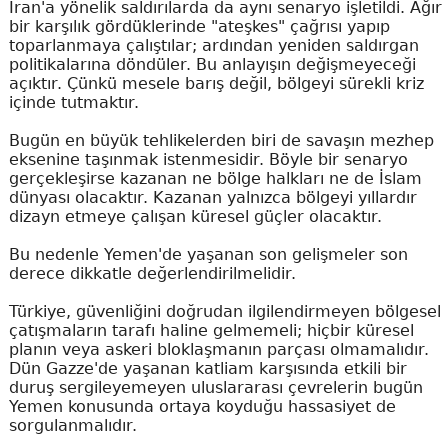
İran'a yönelik saldırılarda da aynı senaryo işletildi. Ağır
bir karşılık gördüklerinde "ateşkes" çağrısı yapıp
toparlanmaya çalıştılar; ardından yeniden saldırgan
politikalarına döndüler. Bu anlayışın değişmeyeceği
açıktır. Çünkü mesele barış değil, bölgeyi sürekli kriz
içinde tutmaktır.
Bugün en büyük tehlikelerden biri de savaşın mezhep
eksenine taşınmak istenmesidir. Böyle bir senaryo
gerçekleşirse kazanan ne bölge halkları ne de İslam
dünyası olacaktır. Kazanan yalnızca bölgeyi yıllardır
dizayn etmeye çalışan küresel güçler olacaktır.
Bu nedenle Yemen'de yaşanan son gelişmeler son
derece dikkatle değerlendirilmelidir.
Türkiye, güvenliğini doğrudan ilgilendirmeyen bölgesel
çatışmaların tarafı haline gelmemeli; hiçbir küresel
planın veya askeri bloklaşmanın parçası olmamalıdır.
Dün Gazze'de yaşanan katliam karşısında etkili bir
duruş sergileyemeyen uluslararası çevrelerin bugün
Yemen konusunda ortaya koyduğu hassasiyet de
sorgulanmalıdır.