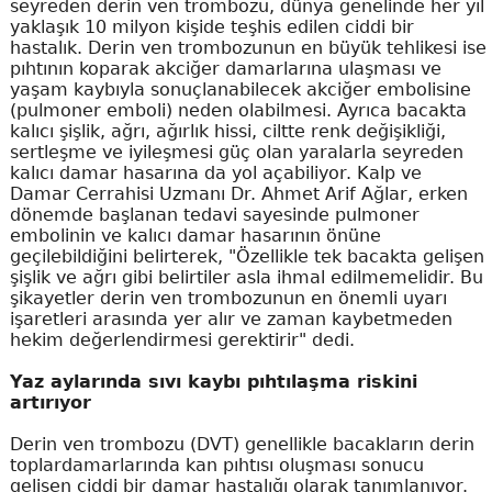
seyreden derin ven trombozu, dünya genelinde her yıl
yaklaşık 10 milyon kişide teşhis edilen ciddi bir
hastalık. Derin ven trombozunun en büyük tehlikesi ise
pıhtının koparak akciğer damarlarına ulaşması ve
yaşam kaybıyla sonuçlanabilecek akciğer embolisine
(pulmoner emboli) neden olabilmesi. Ayrıca bacakta
kalıcı şişlik, ağrı, ağırlık hissi, ciltte renk değişikliği,
sertleşme ve iyileşmesi güç olan yaralarla seyreden
kalıcı damar hasarına da yol açabiliyor. Kalp ve
Damar Cerrahisi Uzmanı Dr. Ahmet Arif Ağlar, erken
dönemde başlanan tedavi sayesinde pulmoner
embolinin ve kalıcı damar hasarının önüne
geçilebildiğini belirterek, "Özellikle tek bacakta gelişen
şişlik ve ağrı gibi belirtiler asla ihmal edilmemelidir. Bu
şikayetler derin ven trombozunun en önemli uyarı
işaretleri arasında yer alır ve zaman kaybetmeden
hekim değerlendirmesi gerektirir" dedi.
Yaz aylarında sıvı kaybı pıhtılaşma riskini
artırıyor
Derin ven trombozu (DVT) genellikle bacakların derin
toplardamarlarında kan pıhtısı oluşması sonucu
gelişen ciddi bir damar hastalığı olarak tanımlanıyor.