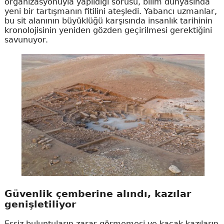
organizasyonuyla yapıldığı sorusu, bilim dünyasında
yeni bir tartışmanın fitilini ateşledi. Yabancı uzmanlar,
bu sit alanının büyüklüğü karşısında insanlık tarihinin
kronolojisinin yeniden gözden geçirilmesi gerektiğini
savunuyor.
Güvenlik çemberine alındı, kazılar
genişletiliyor
Eşsiz buluntuların zarar görmemesi ve kaçak kazıların