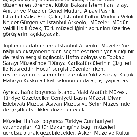
düzenlenen törende, Kültür Bakanı İstemihan Talay,
Anıtlar ve Müzeler Genel Müdürü Alpay Pasinli,
İstanbul Valisi Erol Çakır, İstanbul Kültür Müdürü Vekili
Nejdet Gürgen ve İstanbul Arkeoloji Müzeleri Müdür
Vekili Halil Özek, Türk müzeciliğinin sorunları üzerine
görüşlerini açıklayacak.
Toplantıda daha sonra İstanbul Arkeoloji Müzeleri'ne
bağlı koleksiyonerlerden seçme eserlerin yer aldığı bir
de resim sergisi açılacak. Hafta dolayısıyla Topkapı
Sarayı Müzesi'nde "Dünya Karikatürcülerinin Çizgileri
ile Nasreddin Hoca" sergisi düzenlenirken,
restorasyonu devam etmekte olan Yıldız Sarayı Küçük
Mabeyn Köşkü alt kat salonunun da açılışı yapılacak.
Ayrıca, hafta boyunca İstanbul'daki Atatürk Müzesi,
Türkiye Gazeteciler Cemiyeti Basın Müzesi, Divan
Edebiyatı Müzesi, Aşiyan Müzesi ve Şehir Müzesi'nde
de çeşitli etkinlikler düzenlenecek.
Müzeler Haftası boyunca Türkiye Cumhuriyeti
vatandaşları Kültür Bakanlığı'na bağlı müzeleri
ücretsiz olarak gezebilecekler. Askeri Müze ve Kültür