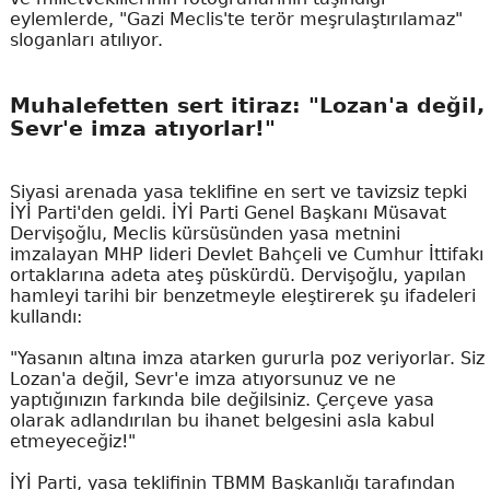
eylemlerde, "Gazi Meclis'te terör meşrulaştırılamaz"
sloganları atılıyor.
Muhalefetten sert itiraz: "Lozan'a değil,
Sevr'e imza atıyorlar!"
Siyasi arenada yasa teklifine en sert ve tavizsiz tepki
İYİ Parti'den geldi. İYİ Parti Genel Başkanı Müsavat
Dervişoğlu, Meclis kürsüsünden yasa metnini
imzalayan MHP lideri Devlet Bahçeli ve Cumhur İttifakı
ortaklarına adeta ateş püskürdü. Dervişoğlu, yapılan
hamleyi tarihi bir benzetmeyle eleştirerek şu ifadeleri
kullandı:
"Yasanın altına imza atarken gururla poz veriyorlar. Siz
Lozan'a değil, Sevr'e imza atıyorsunuz ve ne
yaptığınızın farkında bile değilsiniz. Çerçeve yasa
olarak adlandırılan bu ihanet belgesini asla kabul
etmeyeceğiz!"
İYİ Parti, yasa teklifinin TBMM Başkanlığı tarafından