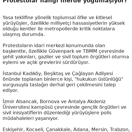
Protestolar hangi illerde yoğunlaşıyor?
Yasa teklifine yönelik toplumsal öfke ve kitlesel
yürüyüşler, özellikle milliyetçi hassasiyetlerin yüksek
olduğu kentler ile metropollerde kritik noktalara
ulaşmış durumda.
Protestoların idari merkezi konumunda olan
başkentte, özellikle Güvenpark ve TBMM çevresinde
şehit yakınları, gaziler ve sivil toplum örgütleri oturma
eylemi ve açlık grevlerini sürdürüyor.
İstanbul Kadıköy, Beşiktaş ve Çağlayan Adliyesi
önünde toplanan binlerce kişi, "hukukun üstünlüğü"
vurgusuyla taslağın derhal geri çekilmesini talep
ediyor.
İzmir Alsancak, Bornova ve Antalya Akdeniz
Üniversitesi kampüsü çevresinde gençlik örgütleri ve
sivil inisiyatiflerin düzenlediği yürüyüşlere polis
müdahaleleri yaşanıyor.
Eskişehir, Kocaeli, Çanakkale, Adana, Mersin, Trabzon,