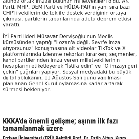
altında ortak imzası bulunan milletvekilleri oldu. AK
Parti, MHP, DEM Parti ve HÜDA-PAR'ın yanı sıra bazı
CHP'li vekillerin de teklife destek verdiğinin ortaya
çıkması, partilerin tabanlarında adeta deprem etkisi
yarattı.
İYİ Parti lideri Müsavat Dervişoğlu'nun Meclis
kürsüsünden yaptığı "Lozan'a değil, Sevr'e imza
atıyorsunuz" konuşmasına ait videolar TikTok ve X
platformlarında izlenme rekorları kırarken; seçmenler,
kendi partilerinden imza veren milletvekillerinin
hesaplarını etiketleyerek "İstifa edin" ve "O imzayı geri
çekin" çağrıları yapıyor. Sosyal medyadaki bu büyük
dijital ablukanın, 11 Ağustos Salı günü yapılması
planlanan Genel Kurul oylamasına kadar artarak
sürmesi bekleniyor.
KKKA'da önemli gelişme; aşının ilk fazı
tamamlanmak üzere
Erciyes Üniversitesi (ERÜ) Rektörü Prof. Dr. Fatih Altun, Kırım