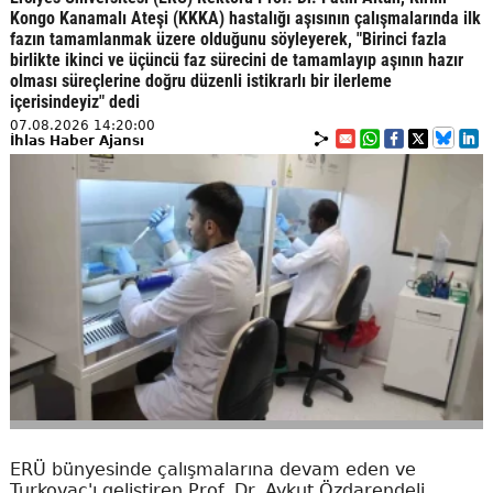
Kongo Kanamalı Ateşi (KKKA) hastalığı aşısının çalışmalarında ilk
fazın tamamlanmak üzere olduğunu söyleyerek, "Birinci fazla
birlikte ikinci ve üçüncü faz sürecini de tamamlayıp aşının hazır
olması süreçlerine doğru düzenli istikrarlı bir ilerleme
içerisindeyiz" dedi
07.08.2026 14:20:00
İhlas Haber Ajansı
ERÜ bünyesinde çalışmalarına devam eden ve
Turkovac'ı geliştiren Prof. Dr. Aykut Özdarendeli