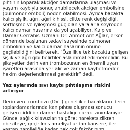
pıhtının koparak akciğer damarlarına ulaşması ve
yaşam kaybıyla sonuçlanabilecek akciğer embolisine
(pulmoner emboli) neden olabilmesi. Ayrıca bacakta
kalıcı şişlik, ağrı, ağırlık hissi, ciltte renk değişikliği,
sertleşme ve iyileşmesi güç olan yaralarla seyreden
kalıcı damar hasarına da yol açabiliyor. Kalp ve
Damar Cerrahisi Uzmanı Dr. Ahmet Arif Ağlar, erken
dönemde başlanan tedavi sayesinde pulmoner
embolinin ve kalıcı damar hasarının önüne
geçilebildiğini belirterek, "Özellikle tek bacakta gelişen
şişlik ve ağrı gibi belirtiler asla ihmal edilmemelidir. Bu
şikayetler derin ven trombozunun en önemli uyarı
işaretleri arasında yer alır ve zaman kaybetmeden
hekim değerlendirmesi gerektirir" dedi.
Yaz aylarında sıvı kaybı pıhtılaşma riskini
artırıyor
Derin ven trombozu (DVT) genellikle bacakların derin
toplardamarlarında kan pıhtısı oluşması sonucu
gelişen ciddi bir damar hastalığı olarak tanımlanıyor.
Güncel sağlık kılavuzlarına göre; hareketsizlikten
obeziteye, geçirilmiş ameliyatlardan kansere, ileri
yaştan hamileliğe kadar pek çok faktör pıhtı