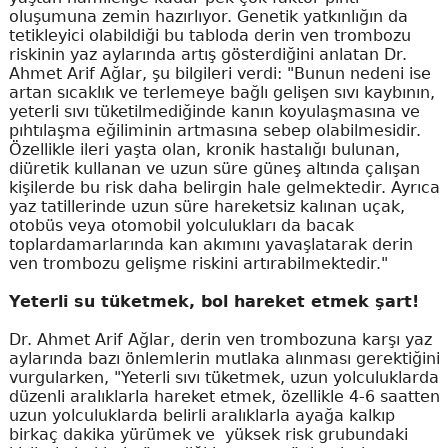
oluşumuna zemin hazırlıyor. Genetik yatkınlığın da
tetikleyici olabildiği bu tabloda derin ven trombozu
riskinin yaz aylarında artış gösterdiğini anlatan Dr.
Ahmet Arif Ağlar, şu bilgileri verdi: "Bunun nedeni ise
artan sıcaklık ve terlemeye bağlı gelişen sıvı kaybının,
yeterli sıvı tüketilmediğinde kanın koyulaşmasına ve
pıhtılaşma eğiliminin artmasına sebep olabilmesidir.
Özellikle ileri yaşta olan, kronik hastalığı bulunan,
diüretik kullanan ve uzun süre güneş altında çalışan
kişilerde bu risk daha belirgin hale gelmektedir. Ayrıca
yaz tatillerinde uzun süre hareketsiz kalınan uçak,
otobüs veya otomobil yolculukları da bacak
toplardamarlarında kan akımını yavaşlatarak derin
ven trombozu gelişme riskini artırabilmektedir."
Yeterli su tüketmek, bol hareket etmek şart!
Dr. Ahmet Arif Ağlar, derin ven trombozuna karşı yaz
aylarında bazı önlemlerin mutlaka alınması gerektiğini
vurgularken, "Yeterli sıvı tüketmek, uzun yolculuklarda
düzenli aralıklarla hareket etmek, özellikle 4-6 saatten
uzun yolculuklarda belirli aralıklarla ayağa kalkıp
birkaç dakika yürümek ve yüksek risk grubundaki