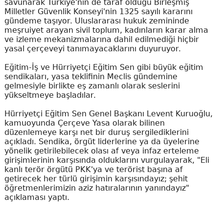
savunarak Türkiye'nin de taraf olduğu Birleşmiş
Milletler Güvenlik Konseyi'nin 1325 sayılı kararını
gündeme taşıyor. Uluslararası hukuk zemininde
meşruiyet arayan sivil toplum, kadınların karar alma
ve izleme mekanizmalarına dahil edilmediği hiçbir
yasal çerçeveyi tanımayacaklarını duyuruyor.
Eğitim-İş ve Hürriyetçi Eğitim Sen gibi büyük eğitim
sendikaları, yasa teklifinin Meclis gündemine
gelmesiyle birlikte eş zamanlı olarak seslerini
yükseltmeye başladılar.
Hürriyetçi Eğitim Sen Genel Başkanı Levent Kuruoğlu,
kamuoyunda Çerçeve Yasa olarak bilinen
düzenlemeye karşı net bir duruş sergilediklerini
açıkladı. Sendika, örgüt liderlerine ya da üyelerine
yönelik getirilebilecek olası af veya infaz erteleme
girişimlerinin karşısında olduklarını vurgulayarak, "Eli
kanlı terör örgütü PKK'ya ve terörist başına af
getirecek her türlü girişimin karşısındayız; şehit
öğretmenlerimizin aziz hatıralarının yanındayız"
açıklaması yaptı.