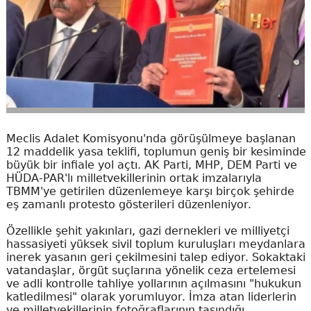
Meclis Adalet Komisyonu'nda görüşülmeye başlanan
12 maddelik yasa teklifi, toplumun geniş bir kesiminde
büyük bir infiale yol açtı. AK Parti, MHP, DEM Parti ve
HÜDA-PAR'lı milletvekillerinin ortak imzalarıyla
TBMM'ye getirilen düzenlemeye karşı birçok şehirde
eş zamanlı protesto gösterileri düzenleniyor.
Özellikle şehit yakınları, gazi dernekleri ve milliyetçi
hassasiyeti yüksek sivil toplum kuruluşları meydanlara
inerek yasanın geri çekilmesini talep ediyor. Sokaktaki
vatandaşlar, örgüt suçlarına yönelik ceza ertelemesi
ve adli kontrolle tahliye yollarının açılmasını "hukukun
katledilmesi" olarak yorumluyor. İmza atan liderlerin
ve milletvekillerinin fotoğraflarının taşındığı