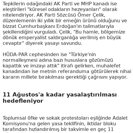
Tepkilerin odağındaki AK Parti ve MHP kanadı ise
eleştirileri "küresel odakların hezeyanları" olarak
nitelendiriyor. AK Parti Sözcüsü Ömer Çelik,
düzenlemenin iki yıllık bir emeğin ürünü olduğunu ve
bizzat Cumhurbaşkanı Erdoğan'ın talimatlarıyla
şekillendiğini vurguladı. Çelik, "Bu hamle, bölgemize
dönük emperyalist saldırganlığa verilmiş en büyük
cevaptır" diyerek yasayı savundu.
HÜDA-PAR cephesinden ise "Türkiye'nin
normalleşmesi adına bazı hususlara gözümüzü
kapattık ve imzayı attık" itirafı gelirken, muhalefet
kanadından ise metnin referanduma götürülerek nihai
kararın millete bırakılması gerektiği çağrısını yapıyor.
11 Ağustos'a kadar yasalaştırılması
hedefleniyor
Toplumsal öfke ve sokak protestoları eşliğinde Adalet
Komisyonu'na gelen yasa teklifinin, iktidar bloku
tarafından hızlandırılmış bir takvimle en geç 11