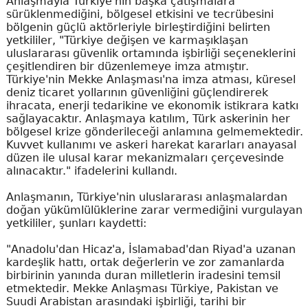
Anlaşmayla Türkiye'nin başka çatışmalara
sürüklenmediğini, bölgesel etkisini ve tecrübesini
bölgenin güçlü aktörleriyle birleştirdiğini belirten
yetkililer, "Türkiye değişen ve karmaşıklaşan
uluslararası güvenlik ortamında işbirliği seçeneklerini
çeşitlendiren bir düzenlemeye imza atmıştır.
Türkiye'nin Mekke Anlaşması'na imza atması, küresel
deniz ticaret yollarının güvenliğini güçlendirerek
ihracata, enerji tedarikine ve ekonomik istikrara katkı
sağlayacaktır. Anlaşmaya katılım, Türk askerinin her
bölgesel krize gönderileceği anlamına gelmemektedir.
Kuvvet kullanımı ve askeri harekat kararları anayasal
düzen ile ulusal karar mekanizmaları çerçevesinde
alınacaktır." ifadelerini kullandı.
Anlaşmanın, Türkiye'nin uluslararası anlaşmalardan
doğan yükümlülüklerine zarar vermediğini vurgulayan
yetkililer, şunları kaydetti:
"Anadolu'dan Hicaz'a, İslamabad'dan Riyad'a uzanan
kardeşlik hattı, ortak değerlerin ve zor zamanlarda
birbirinin yanında duran milletlerin iradesini temsil
etmektedir. Mekke Anlaşması Türkiye, Pakistan ve
Suudi Arabistan arasındaki işbirliği, tarihi bir