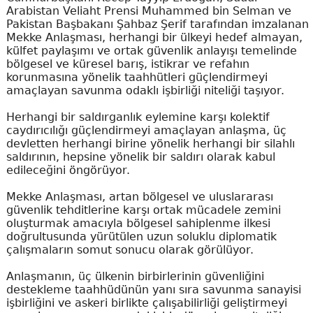
Arabistan Veliaht Prensi Muhammed bin Selman ve
Pakistan Başbakanı Şahbaz Şerif tarafından imzalanan
Mekke Anlaşması, herhangi bir ülkeyi hedef almayan,
külfet paylaşımı ve ortak güvenlik anlayışı temelinde
bölgesel ve küresel barış, istikrar ve refahın
korunmasına yönelik taahhütleri güçlendirmeyi
amaçlayan savunma odaklı işbirliği niteliği taşıyor.
Herhangi bir saldırganlık eylemine karşı kolektif
caydırıcılığı güçlendirmeyi amaçlayan anlaşma, üç
devletten herhangi birine yönelik herhangi bir silahlı
saldırının, hepsine yönelik bir saldırı olarak kabul
edileceğini öngörüyor.
Mekke Anlaşması, artan bölgesel ve uluslararası
güvenlik tehditlerine karşı ortak mücadele zemini
oluşturmak amacıyla bölgesel sahiplenme ilkesi
doğrultusunda yürütülen uzun soluklu diplomatik
çalışmaların somut sonucu olarak görülüyor.
Anlaşmanın, üç ülkenin birbirlerinin güvenliğini
destekleme taahhüdünün yanı sıra savunma sanayisi
işbirliğini ve askeri birlikte çalışabilirliği geliştirmeyi