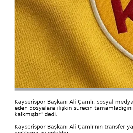
Kayserispor Başkanı Ali Çamlı, sosyal medya
eden dosyalara ilişkin sürecin tamamladığın
kalkmıştır" dedi.
Kayserispor Başkanı Ali Çamlı'nın transfer y
açıklama şu şekilde: