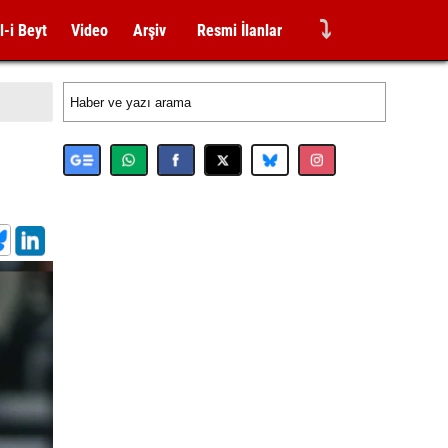
⤵
l-i Beyt
Video
Arşiv
Resmi İlanlar