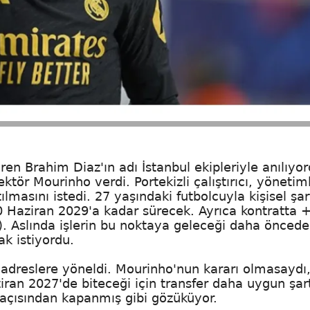
en Brahim Diaz'ın adı İstanbul ekipleriyle anılıyor
rektör Mourinho verdi. Portekizli çalıştırıcı, yönetim
masını istedi. 27 yaşındaki futbolcuyla kişisel şar
0 Haziran 2029'a kadar sürecek. Ayrıca kontratta 
ı). Aslında işlerin bu noktaya geleceği daha önced
ak istiyordu.
ı adreslere yöneldi. Mourinho'nun kararı olmasaydı
ran 2027'de biteceği için transfer daha uygun şar
açısından kapanmış gibi gözüküyor.