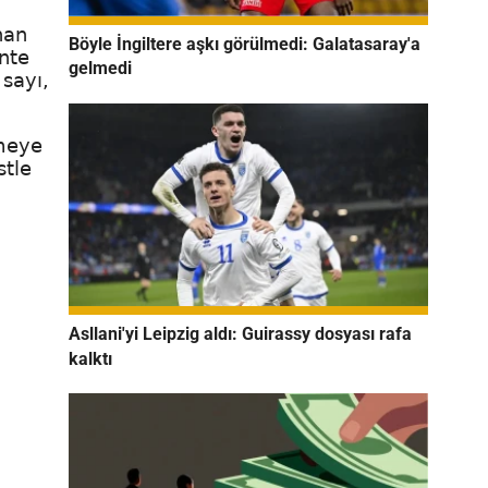
nan
Böyle İngiltere aşkı görülmedi: Galatasaray'a
onte
gelmedi
 sayı,
emeye
stle
Asllani'yi Leipzig aldı: Guirassy dosyası rafa
kalktı