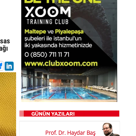
esas
ağı
Prof. Dr. Haydar Baş