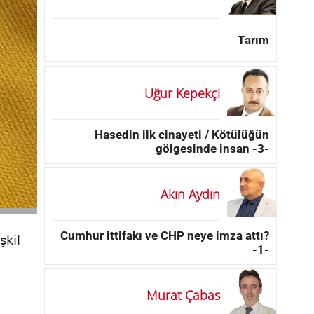
Tarım
Uğur Kepekçi
Hasedin ilk cinayeti / Kötülüğün
gölgesinde insan -3-
Akın Aydın
Cumhur ittifakı ve CHP neye imza attı?
şkil
-1-
Murat Çabas