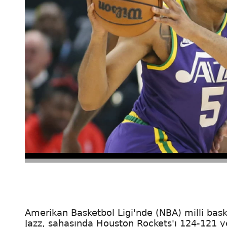
Amerikan Basketbol Ligi'nde (NBA) milli bas
Jazz, sahasında Houston Rockets'ı 124-121 y