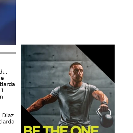
du.
le
tlarda
+1
en
, Diaz
tlarda