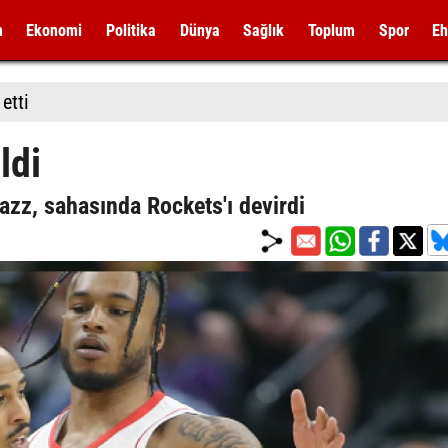
m
Ekonomi
Politika
Dünya
Sağlık
Toplum
Spor
Eh
etti
ldi
azz, sahasında Rockets'ı devirdi