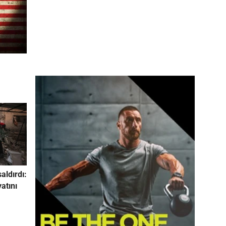
saldırdı:
yatını