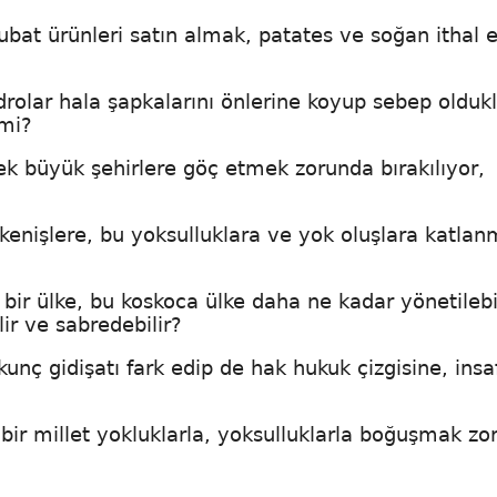
ububat ürünleri satın almak, patates ve soğan ithal
drolar hala şapkalarını önlerine koyup sebep oldukl
mi?
ek büyük şehirlere göç etmek zorunda bırakılıyor,
kenişlere, bu yoksulluklara ve yok oluşlara katla
r ülke, bu koskoca ülke daha ne kadar yönetilebil
ir ve sabredebilir?
rkunç gidişatı fark edip de hak hukuk çizgisine, insa
bir millet yokluklarla, yoksulluklarla boğuşmak zo