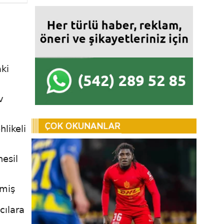
aki
v
likeli
nesil
tmiş
cılara