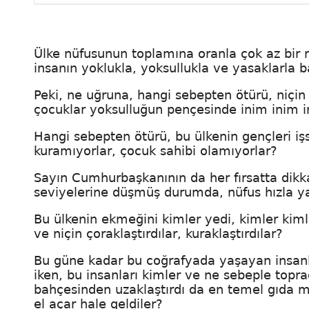
Ülke nüfusunun toplamına oranla çok az bir m
insanın yoklukla, yoksullukla ve yasaklarla ba
Peki, ne uğruna, hangi sebepten ötürü, niçin v
çocuklar yoksulluğun pençesinde inim inim i
Hangi sebepten ötürü, bu ülkenin gençleri iş
kuramıyorlar, çocuk sahibi olamıyorlar?
Sayın Cumhurbaşkanının da her fırsatta dikkat
seviyelerine düşmüş durumda, nüfus hızla yaş
Bu ülkenin ekmeğini kimler yedi, kimler kimler
ve niçin çoraklaştırdılar, kuraklaştırdılar?
Bu güne kadar bu coğrafyada yaşayan insanlar
iken, bu insanları kimler ve ne sebeple topr
bahçesinden uzaklaştırdı da en temel gıda ma
el açar hale geldiler?