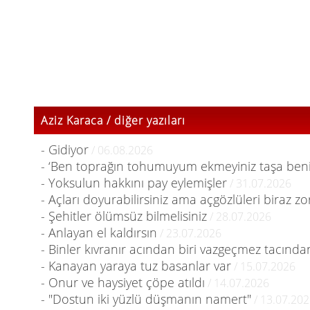
Aziz Karaca / diğer yazıları
- Gidiyor
/ 06.08.2026
- ‘Ben toprağın tohumuyum ekmeyiniz taşa beni
- Yoksulun hakkını pay eylemişler
/ 31.07.2026
- Açları doyurabilirsiniz ama açgözlüleri biraz zo
- Şehitler ölümsüz bilmelisiniz
/ 28.07.2026
- Anlayan el kaldırsın
/ 23.07.2026
- Binler kıvranır acından biri vazgeçmez tacında
- Kanayan yaraya tuz basanlar var
/ 15.07.2026
- Onur ve haysiyet çöpe atıldı
/ 14.07.2026
- "Dostun iki yüzlü düşmanın namert"
/ 13.07.20