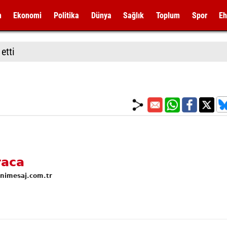
m
Ekonomi
Politika
Dünya
Sağlık
Toplum
Spor
Eh
etti
raca
enimesaj.com.tr