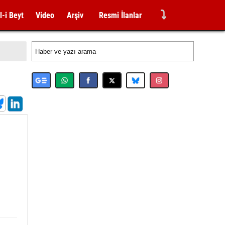
⤵
l-i Beyt
Video
Arşiv
Resmi İlanlar