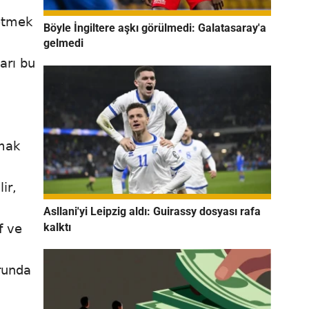
 etmek
Böyle İngiltere aşkı görülmedi: Galatasaray'a
gelmedi
arı bu
nmak
ir,
Asllani'yi Leipzig aldı: Guirassy dosyası rafa
kalktı
f ve
runda