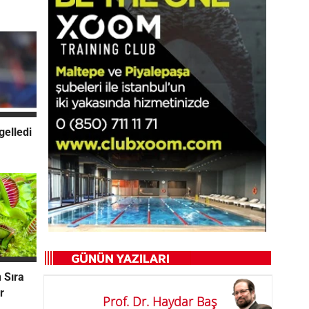
gelledi
 Sıra
r
Prof. Dr. Haydar Baş