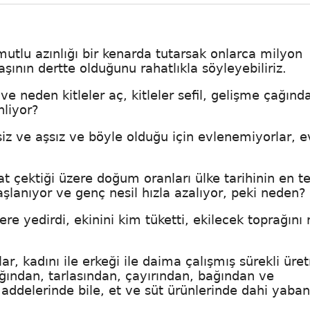
utlu azınlığı bir kenarda tutarsak onlarca milyon
şının dertte olduğunu rahatlıkla söyleyebiliriz.
e neden kitleler aç, kitleler sefil, gelişme çağınd
nliyor?
siz ve aşsız ve böyle olduğu için evlenemiyorlar, e
 çektiği üzere doğum oranları ülke tarihinin en teh
lanıyor ve genç nesil hızla azalıyor, peki neden?
e yedirdi, ekinini kim tüketti, ekilecek toprağını 
, kadını ile erkeği ile daima çalışmış sürekli üre
ağından, tarlasından, çayırından, bağından ve
ddelerinde bile, et ve süt ürünlerinde dahi yaban