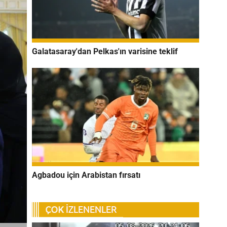
Galatasaray'dan Pelkas'ın varisine teklif
Agbadou için Arabistan fırsatı