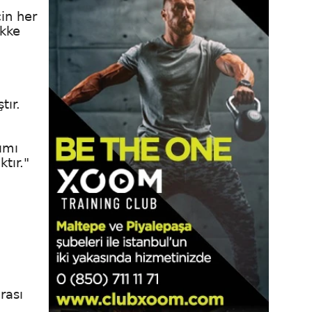
in her
ekke
tır.
ımı
tır."
rası