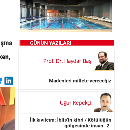
nışma
ken,
Prof. Dr. Haydar Baş
Madenleri millete vereceğiz
Uğur Kepekçi
İlk kıvılcım: İblis'in kibri / Kötülüğün
gölgesinde insan -2-