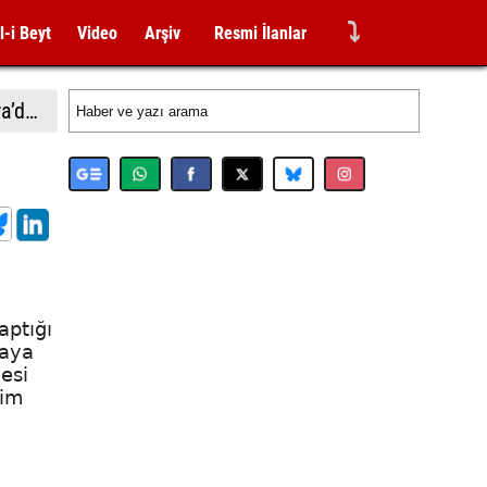
⤵
l-i Beyt
Video
Arşiv
Resmi İlanlar
BTP’den Samsun ilçelerine çıkarma: Havza’da sel mağduru esnafa destek, Vezirköprü ve Bafra’da saha hamlesi
aptığı
taya
esi
tim