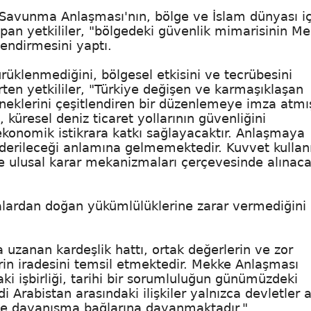
 Savunma Anlaşması'nın, bölge ve İslam dünyası iç
pan yetkililer, "bölgedeki güvenlik mimarisinin M
lendirmesini yaptı.
üklenmediğini, bölgesel etkisini ve tecrübesini
lirten yetkililer, "Türkiye değişen ve karmaşıklaşan
eneklerini çeşitlendiren bir düzenlemeye imza atmış
küresel deniz ticaret yollarının güvenliğini
 ekonomik istikrara katkı sağlayacaktır. Anlaşmaya
önderileceği anlamına gelmemektedir. Kuvvet kullan
le ulusal karar mekanizmaları çerçevesinde alınacak
alardan doğan yükümlülüklerine zarar vermediğini
uzanan kardeşlik hattı, ortak değerlerin ve zor
rin iradesini temsil etmektedir. Mekke Anlaşması
ki işbirliği, tarihi bir sorumluluğun günümüzdeki
di Arabistan arasındaki ilişkiler yalnızca devletler a
ik ve dayanışma bağlarına dayanmaktadır."