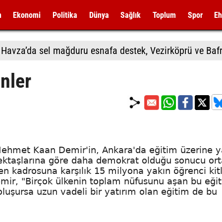
m
Ekonomi
Politika
Dünya
Sağlık
Toplum
Spor
Eh
nler
 Mehmet Kaan Demir'in, Ankara'da eğitim üzerine y
ektaşlarına göre daha demokrat olduğu sonucu or
n kadrosuna karşılık 15 milyona yakın öğrenci kitl
ir, "Birçok ülkenin toplam nüfusunu aşan bu eği
luşursa uzun vadeli bir yatırım olan eğitim de bu