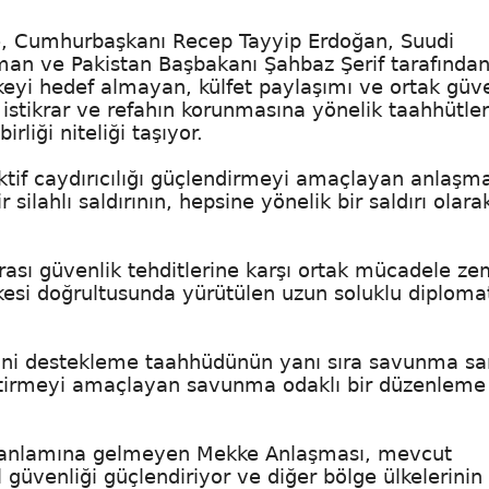
göre, Cumhurbaşkanı Recep Tayyip Erdoğan, Suudi
an ve Pakistan Başbakanı Şahbaz Şerif tarafında
eyi hedef almayan, külfet paylaşımı ve ortak güve
 istikrar ve refahın korunmasına yönelik taahhütler
iği niteliği taşıyor.
ektif caydırıcılığı güçlendirmeyi amaçlayan anlaşm
silahlı saldırının, hepsine yönelik bir saldırı olara
ası güvenlik tehditlerine karşı ortak mücadele ze
esi doğrultusunda yürütülen uzun soluklu diploma
iğini destekleme taahhüdünün yanı sıra savunma sa
 geliştirmeyi amaçlayan savunma odaklı bir düzenleme
ş anlamına gelmeyen Mekke Anlaşması, mevcut
 güvenliği güçlendiriyor ve diğer bölge ülkelerinin