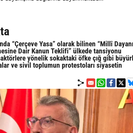
ta
a “Çerçeve Yasa” olarak bilinen “Millî Daya
esine Dair Kanun Teklifi” ülkede tansiyonu
i aktörlere yönelik sokaktaki öfke çığ gibi büyür
ar ve sivil toplumun protestoları siyasetin