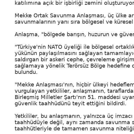
katılımına açık bir işbirliği zemini oluşturuyor
Mekke Ortak Savunma Anlaşması, üç ülke arası
savunmalarının yanı sıra bölgesel ve küresel 
Anlaşma, "bölgede barışın, huzurun ve güvenl
"Türkiye'nin NATO üyeliği ile bölgesel ortaklık
yükünün paylaşılmasını sağlayan tamamlayıcı
saldırgan bir askeri cephe, çevreleme girişimi
sağlamaya yönelik Terörsüz Bölge hedefine 
bulundu.
"Mekke Anlaşması'nın, hiçbir ülkeyi hedeflem
vurgulayan yetkililer, anlaşmanın, taraflarda
Birleşmiş Milletler Şartı'nın 51. maddesi uy
güvenlik taahhüdünü teyit ettiğini bildirdi.
Yetkililer, bu anlaşmanın, yalnızca üç imzac
taahhüdüyle değil, aynı zamanda savunma sanay
taahhütleriyle de tamamen savunma niteliğin