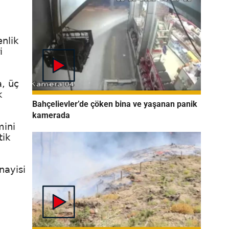
n
nlik
i
a, üç
k
Bahçelievler’de çöken bina ve yaşanan panik
kamerada
mini
tik
nayisi