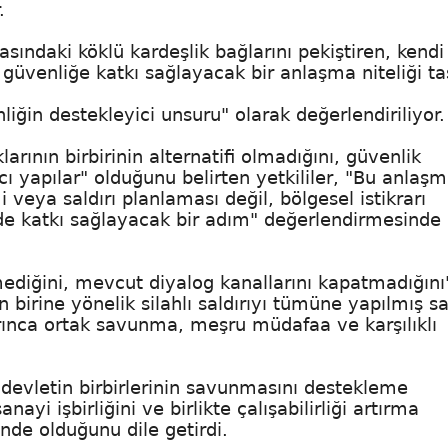
.
ndaki köklü kardeşlik bağlarını pekiştiren, kendi
güvenliğe katkı sağlayacak bir anlaşma niteliği ta
iğin destekleyici unsuru" olarak değerlendiriliyor.
larının birbirinin alternatifi olmadığını, güvenlik
 yapılar" olduğunu belirten yetkililer, "Bu anlaş
 veya saldırı planlaması değil, bölgesel istikrarı
de katkı sağlayacak bir adım" değerlendirmesinde
ediğini, mevcut diyalog kanallarını kapatmadığını
n birine yönelik silahlı saldırıyı tümüne yapılmış s
arınca ortak savunma, meşru müdafaa ve karşılıklı
ı devletin birbirlerinin savunmasını destekleme
i işbirliğini ve birlikte çalışabilirliği artırma
de olduğunu dile getirdi.