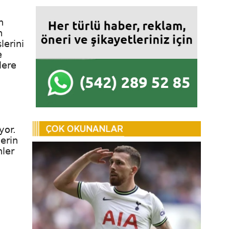
n
m
lerini
e
lere
yor.
erin
nler