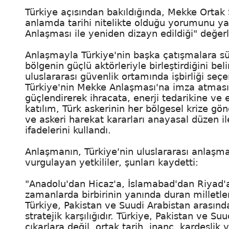
Türkiye açısından bakıldığında, Mekke Ortak
anlamda tarihi nitelikte olduğu yorumunu ya
Anlaşması ile yeniden dizayn edildiği" değer
Anlaşmayla Türkiye'nin başka çatışmalara sür
bölgenin güçlü aktörleriyle birleştirdiğini be
uluslararası güvenlik ortamında işbirliği seç
Türkiye'nin Mekke Anlaşması'na imza atması, 
güçlendirerek ihracata, enerji tedarikine ve
katılım, Türk askerinin her bölgesel krize g
ve askeri harekat kararları anayasal düzen i
ifadelerini kullandı.
Anlaşmanın, Türkiye'nin uluslararası anlaşm
vurgulayan yetkililer, şunları kaydetti:
"Anadolu'dan Hicaz'a, İslamabad'dan Riyad'a 
zamanlarda birbirinin yanında duran milletle
Türkiye, Pakistan ve Suudi Arabistan arasında
stratejik karşılığıdır. Türkiye, Pakistan ve Suu
çıkarlara değil, ortak tarih, inanç, kardeşl