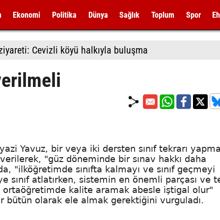
m
Ekonomi
Politika
Dünya
Sağlık
Toplum
Spor
Eh
iyareti: Cevizli köyü halkıyla buluşma
erilmeli
iyazi Yavuz, bir veya iki dersten sınıf tekrarı yapm
 verilerek, "güz döneminde bir sınav hakkı daha
da, "ilköğretimde sınıfta kalmayı ve sınıf geçmeyi
iye sınıf atlatırken, sistemin en önemli parçası ve 
ortaöğretimde kalite aramak abesle iştigal olur"
r bütün olarak ele almak gerektiğini vurguladı.