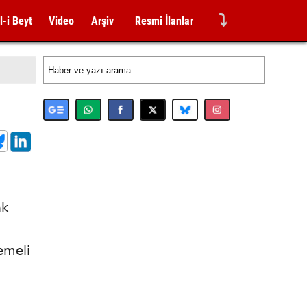
⤵
l-i Beyt
Video
Arşiv
Resmi İlanlar
ak
temeli