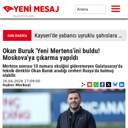
09 AĞUSTOS 2026
BTP Antalya İl Başkanlığından yoğun mesai: İl binasında ve Manavgat'ta üye buluşmaları
Okan Buruk 'Yeni Mertens'ini buldu!
Moskova'ya çıkarma yapıldı
Mertens sonrası 10 numara eksiğini gideremeyen Galatasaray'da
teknik direktör Okan Buruk aradığı cevheri Rusya'da bulmuş
olabilir.
26.04.2026 17:09:00
Haber Merkezi