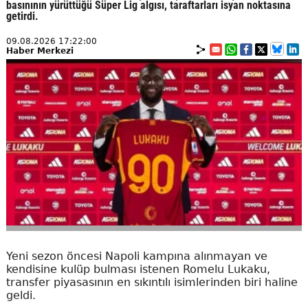
basınının yürüttüğü Süper Lig algısı, taraftarları isyan noktasına
getirdi.
09.08.2026 17:22:00
Haber Merkezi
Yeni sezon öncesi Napoli kampına alınmayan ve
kendisine kulüp bulması istenen Romelu Lukaku,
transfer piyasasının en sıkıntılı isimlerinden biri haline
geldi.