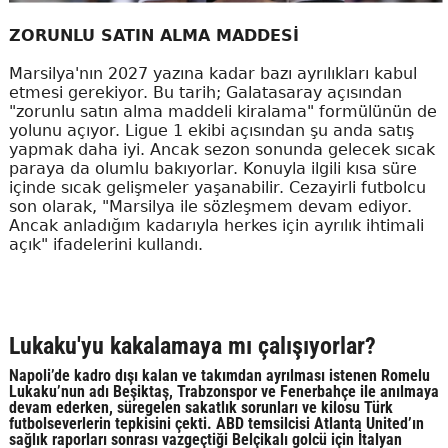
ZORUNLU SATIN ALMA MADDESİ
Marsilya'nın 2027 yazına kadar bazı ayrılıkları kabul
etmesi gerekiyor. Bu tarih; Galatasaray açısından
"zorunlu satın alma maddeli kiralama" formülünün de
yolunu açıyor. Ligue 1 ekibi açısından şu anda satış
yapmak daha iyi. Ancak sezon sonunda gelecek sıcak
paraya da olumlu bakıyorlar. Konuyla ilgili kısa süre
içinde sıcak gelişmeler yaşanabilir. Cezayirli futbolcu
son olarak, "Marsilya ile sözleşmem devam ediyor.
Ancak anladığım kadarıyla herkes için ayrılık ihtimali
açık" ifadelerini kullandı.
Lukaku'yu kakalamaya mı çalışıyorlar?
Napoli’de kadro dışı kalan ve takımdan ayrılması istenen Romelu
Lukaku’nun adı Beşiktaş, Trabzonspor ve Fenerbahçe ile anılmaya
devam ederken, süregelen sakatlık sorunları ve kilosu Türk
futbolseverlerin tepkisini çekti. ABD temsilcisi Atlanta United’ın
sağlık raporları sonrası vazgeçtiği Belçikalı golcü için İtalyan