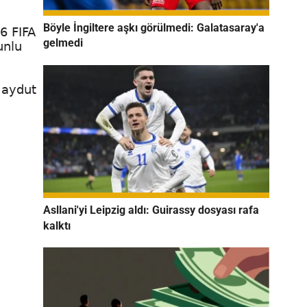
Böyle İngiltere aşkı görülmedi: Galatasaray'a
6 FIFA
gelmedi
unlu
Haydut
Asllani'yi Leipzig aldı: Guirassy dosyası rafa
kalktı