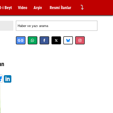
⤵
l-i Beyt
Video
Arşiv
Resmi İlanlar
an