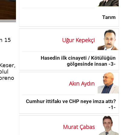
Tarım
Uğur Kepekçi
n 15
Hasedin ilk cinayeti / Kötülüğün
gölgesinde insan -3-
Keser,
olul
Moreno
Akın Aydın
Cumhur ittifakı ve CHP neye imza attı?
-1-
Murat Çabas