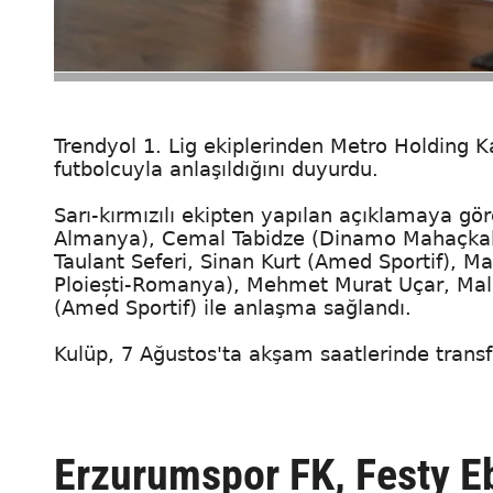
Trendyol 1. Lig ekiplerinden Metro Holding K
futbolcuyla anlaşıldığını duyurdu.
Sarı-kırmızılı ekipten yapılan açıklamaya g
Almanya), Cemal Tabidze (Dinamo Mahaçkal
Taulant Seferi, Sinan Kurt (Amed Sportif), 
Ploiești-Romanya), Mehmet Murat Uçar, Mali
(Amed Sportif) ile anlaşma sağlandı.
Kulüp, 7 Ağustos'ta akşam saatlerinde transfer
Erzurumspor FK, Festy Eb