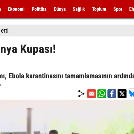
m
Ekonomi
Politika
Dünya
Sağlık
Toplum
Spor
Eh
etti
ünya Kupası!
mı, Ebola karantinasını tamamlamasının ardınd
i.