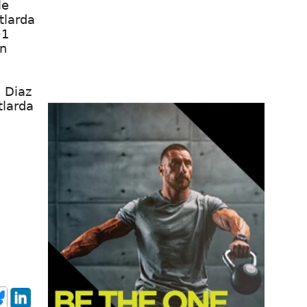
le
tlarda
+1
en
, Diaz
tlarda