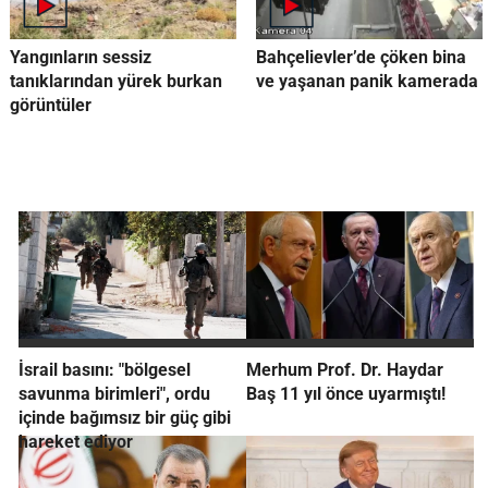
Yangınların sessiz
Bahçelievler’de çöken bina
tanıklarından yürek burkan
ve yaşanan panik kamerada
görüntüler
İsrail basını: "bölgesel
Merhum Prof. Dr. Haydar
savunma birimleri", ordu
Baş 11 yıl önce uyarmıştı!
içinde bağımsız bir güç gibi
hareket ediyor