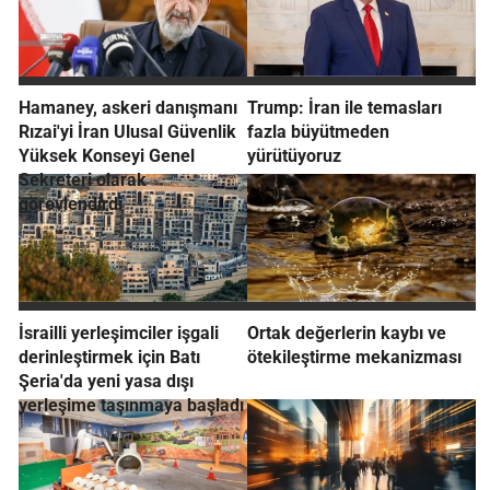
Hamaney, askeri danışmanı
Trump: İran ile temasları
Rızai'yi İran Ulusal Güvenlik
fazla büyütmeden
Yüksek Konseyi Genel
yürütüyoruz
Sekreteri olarak
görevlendirdi
İsrailli yerleşimciler işgali
Ortak değerlerin kaybı ve
derinleştirmek için Batı
ötekileştirme mekanizması
Şeria'da yeni yasa dışı
yerleşime taşınmaya başladı