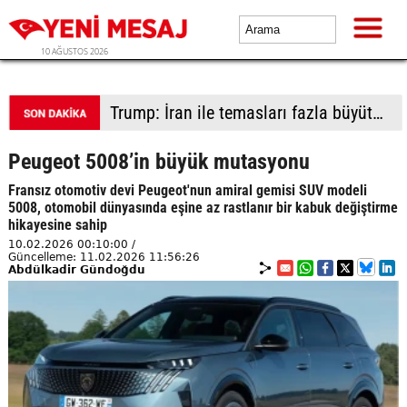
10 AĞUSTOS 2026
İsrailli yerleşimciler işgali derinleştirmek için Batı Şeria'da yeni yasa dışı yerleşime taşınmaya başladı
Peugeot 5008’in büyük mutasyonu
Fransız otomotiv devi Peugeot'nun amiral gemisi SUV modeli
5008, otomobil dünyasında eşine az rastlanır bir kabuk değiştirme
hikayesine sahip
10.02.2026 00:10:00 /
Güncelleme: 11.02.2026 11:56:26
Abdülkadir Gündoğdu