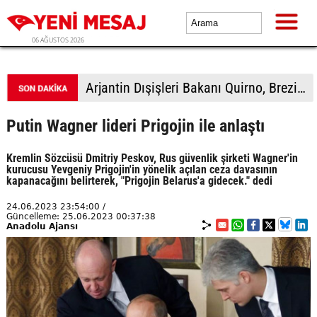
06 AĞUSTOS 2026
Arjantin Dışişleri Bakanı Quirno, Brezilya'dan özür dilemeyi reddetti
Putin Wagner lideri Prigojin ile anlaştı
Kremlin Sözcüsü Dmitriy Peskov, Rus güvenlik şirketi Wagner'in
kurucusu Yevgeniy Prigojin'in yönelik açılan ceza davasının
kapanacağını belirterek, "Prigojin Belarus'a gidecek." dedi
24.06.2023 23:54:00 /
Güncelleme: 25.06.2023 00:37:38
Anadolu Ajansı