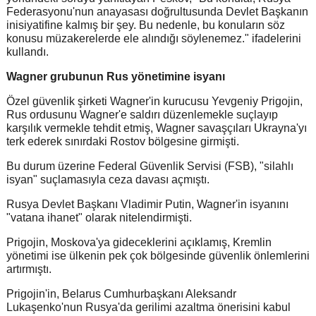
Federasyonu'nun anayasası doğrultusunda Devlet Başkanın
inisiyatifine kalmış bir şey. Bu nedenle, bu konuların söz
konusu müzakerelerde ele alındığı söylenemez." ifadelerini
kullandı.
Wagner grubunun Rus yönetimine isyanı
Özel güvenlik şirketi Wagner'in kurucusu Yevgeniy Prigojin,
Rus ordusunu Wagner'e saldırı düzenlemekle suçlayıp
karşılık vermekle tehdit etmiş, Wagner savaşçıları Ukrayna'yı
terk ederek sınırdaki Rostov bölgesine girmişti.
Bu durum üzerine Federal Güvenlik Servisi (FSB), "silahlı
isyan" suçlamasıyla ceza davası açmıştı.
Rusya Devlet Başkanı Vladimir Putin, Wagner'in isyanını
"vatana ihanet" olarak nitelendirmişti.
Prigojin, Moskova'ya gideceklerini açıklamış, Kremlin
yönetimi ise ülkenin pek çok bölgesinde güvenlik önlemlerini
artırmıştı.
Prigojin'in, Belarus Cumhurbaşkanı Aleksandr
Lukaşenko'nun Rusya'da gerilimi azaltma önerisini kabul