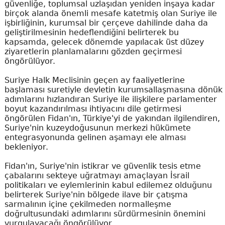
güvenliğe, toplumsal uzlaşıdan yeniden inşaya kadar
birçok alanda önemli mesafe katetmiş olan Suriye ile
işbirliğinin, kurumsal bir çerçeve dahilinde daha da
geliştirilmesinin hedeflendiğini belirterek bu
kapsamda, gelecek dönemde yapılacak üst düzey
ziyaretlerin planlamalarını gözden geçirmesi
öngörülüyor.
Suriye Halk Meclisinin geçen ay faaliyetlerine
başlaması suretiyle devletin kurumsallaşmasına dönük
adımlarını hızlandıran Suriye ile ilişkilere parlamenter
boyut kazandırılması ihtiyacını dile getirmesi
öngörülen Fidan'ın, Türkiye'yi de yakından ilgilendiren,
Suriye'nin kuzeydoğusunun merkezi hükümete
entegrasyonunda gelinen aşamayı ele alması
bekleniyor.
Fidan'ın, Suriye'nin istikrar ve güvenlik tesis etme
çabalarını sekteye uğratmayı amaçlayan İsrail
politikaları ve eylemlerinin kabul edilemez olduğunu
belirterek Suriye'nin bölgede ilave bir çatışma
sarmalının içine çekilmeden normalleşme
doğrultusundaki adımlarını sürdürmesinin önemini
vurgulayacağı öngörülüyor.