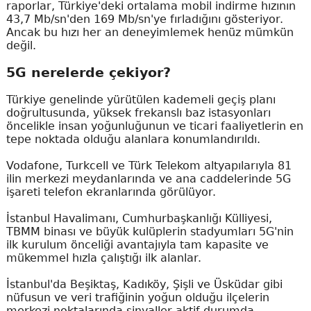
raporlar, Türkiye'deki ortalama mobil indirme hızının
43,7 Mb/sn'den 169 Mb/sn'ye fırladığını gösteriyor.
Ancak bu hızı her an deneyimlemek henüz mümkün
değil.
5G nerelerde çekiyor?
Türkiye genelinde yürütülen kademeli geçiş planı
doğrultusunda, yüksek frekanslı baz istasyonları
öncelikle insan yoğunluğunun ve ticari faaliyetlerin en
tepe noktada olduğu alanlara konumlandırıldı.
Vodafone, Turkcell ve Türk Telekom altyapılarıyla 81
ilin merkezi meydanlarında ve ana caddelerinde 5G
işareti telefon ekranlarında görülüyor.
İstanbul Havalimanı, Cumhurbaşkanlığı Külliyesi,
TBMM binası ve büyük kulüplerin stadyumları 5G'nin
ilk kurulum önceliği avantajıyla tam kapasite ve
mükemmel hızla çalıştığı ilk alanlar.
İstanbul'da Beşiktaş, Kadıköy, Şişli ve Üsküdar gibi
nüfusun ve veri trafiğinin yoğun olduğu ilçelerin
merkezi noktalarında sinyaller aktif durumda.