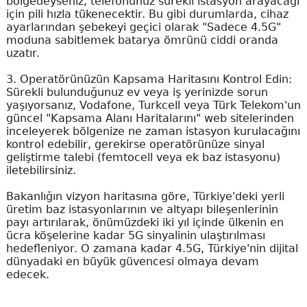
bölgedeyseniz, telefonunuz sürekli istasyon arayacağı
için pili hızla tükenecektir. Bu gibi durumlarda, cihaz
ayarlarından şebekeyi geçici olarak "Sadece 4.5G"
moduna sabitlemek batarya ömrünü ciddi oranda
uzatır.
3. Operatörünüzün Kapsama Haritasını Kontrol Edin:
Sürekli bulunduğunuz ev veya iş yerinizde sorun
yaşıyorsanız, Vodafone, Turkcell veya Türk Telekom'un
güncel "Kapsama Alanı Haritalarını" web sitelerinden
inceleyerek bölgenize ne zaman istasyon kurulacağını
kontrol edebilir, gerekirse operatörünüze sinyal
geliştirme talebi (femtocell veya ek baz istasyonu)
iletebilirsiniz.
Bakanlığın vizyon haritasına göre, Türkiye'deki yerli
üretim baz istasyonlarının ve altyapı bileşenlerinin
payı artırılarak, önümüzdeki iki yıl içinde ülkenin en
ücra köşelerine kadar 5G sinyalinin ulaştırılması
hedefleniyor. O zamana kadar 4.5G, Türkiye'nin dijital
dünyadaki en büyük güvencesi olmaya devam
edecek.