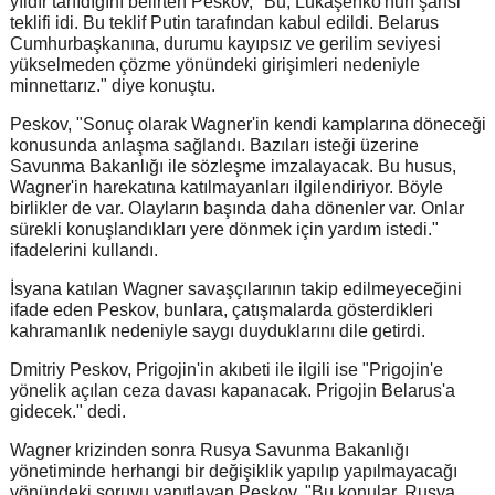
yıldır tanıdığını belirten Peskov, "Bu, Lukaşenko'nun şahsi
teklifi idi. Bu teklif Putin tarafından kabul edildi. Belarus
Cumhurbaşkanına, durumu kayıpsız ve gerilim seviyesi
yükselmeden çözme yönündeki girişimleri nedeniyle
minnettarız." diye konuştu.
Peskov, "Sonuç olarak Wagner'in kendi kamplarına döneceği
konusunda anlaşma sağlandı. Bazıları isteği üzerine
Savunma Bakanlığı ile sözleşme imzalayacak. Bu husus,
Wagner'in harekatına katılmayanları ilgilendiriyor. Böyle
birlikler de var. Olayların başında daha dönenler var. Onlar
sürekli konuşlandıkları yere dönmek için yardım istedi."
ifadelerini kullandı.
İsyana katılan Wagner savaşçılarının takip edilmeyeceğini
ifade eden Peskov, bunlara, çatışmalarda gösterdikleri
kahramanlık nedeniyle saygı duyduklarını dile getirdi.
Dmitriy Peskov, Prigojin'in akıbeti ile ilgili ise "Prigojin'e
yönelik açılan ceza davası kapanacak. Prigojin Belarus'a
gidecek." dedi.
Wagner krizinden sonra Rusya Savunma Bakanlığı
yönetiminde herhangi bir değişiklik yapılıp yapılmayacağı
yönündeki soruyu yanıtlayan Peskov, "Bu konular, Rusya