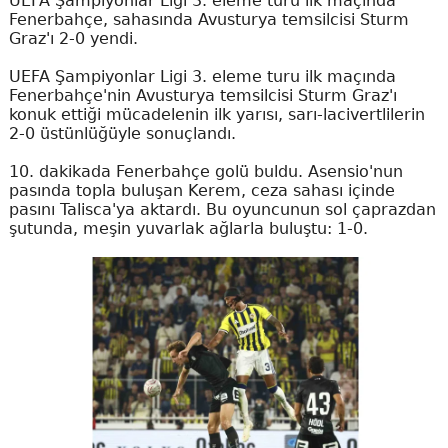
UEFA Şampiyonlar Ligi 3. eleme turu ilk maçında
Fenerbahçe, sahasında Avusturya temsilcisi Sturm
Graz'ı 2-0 yendi.
UEFA Şampiyonlar Ligi 3. eleme turu ilk maçında
Fenerbahçe'nin Avusturya temsilcisi Sturm Graz'ı
konuk ettiği mücadelenin ilk yarısı, sarı-lacivertlilerin
2-0 üstünlüğüyle sonuçlandı.
10. dakikada Fenerbahçe golü buldu. Asensio'nun
pasında topla buluşan Kerem, ceza sahası içinde
pasını Talisca'ya aktardı. Bu oyuncunun sol çaprazdan
şutunda, meşin yuvarlak ağlarla buluştu: 1-0.