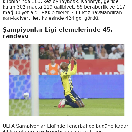
kupalarında 303. kez oynayacak. Kanarya, geride
kalan 302 maçta 119 galibiyet, 66 beraberlik ve 117
mağlubiyet aldı. Rakip fileleri 411 kez havalandıran
sarı-lacivertliler, kalesinde 424 gol gördü.
Şampiyonlar Ligi elemelerinde 45.
randevu
UEFA Şampiyonlar Ligi'nde Fenerbahçe bugüne kadar
44 kez eleme maçlarında boy gösterdi. Sarı-