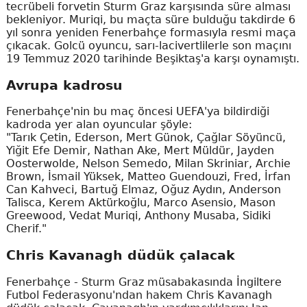
tecrübeli forvetin Sturm Graz karşısında süre alması
bekleniyor. Muriqi, bu maçta süre bulduğu takdirde 6
yıl sonra yeniden Fenerbahçe formasıyla resmi maça
çıkacak. Golcü oyuncu, sarı-lacivertlilerle son maçını
19 Temmuz 2020 tarihinde Beşiktaş'a karşı oynamıştı.
Avrupa kadrosu
Fenerbahçe'nin bu maç öncesi UEFA'ya bildirdiği
kadroda yer alan oyuncular şöyle:
"Tarık Çetin, Ederson, Mert Günok, Çağlar Söyüncü,
Yiğit Efe Demir, Nathan Ake, Mert Müldür, Jayden
Oosterwolde, Nelson Semedo, Milan Skriniar, Archie
Brown, İsmail Yüksek, Matteo Guendouzi, Fred, İrfan
Can Kahveci, Bartuğ Elmaz, Oğuz Aydın, Anderson
Talisca, Kerem Aktürkoğlu, Marco Asensio, Mason
Greewood, Vedat Muriqi, Anthony Musaba, Sidiki
Cherif."
Chris Kavanagh düdük çalacak
Fenerbahçe - Sturm Graz müsabakasında İngiltere
Futbol Federasyonu'ndan hakem Chris Kavanagh