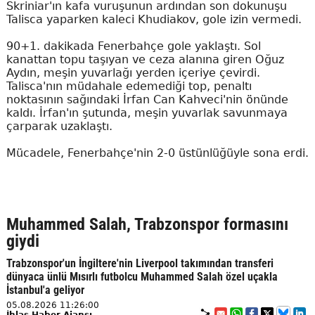
Skriniar'ın kafa vuruşunun ardından son dokunuşu
Talisca yaparken kaleci Khudiakov, gole izin vermedi.
90+1. dakikada Fenerbahçe gole yaklaştı. Sol
kanattan topu taşıyan ve ceza alanına giren Oğuz
Aydın, meşin yuvarlağı yerden içeriye çevirdi.
Talisca'nın müdahale edemediği top, penaltı
noktasının sağındaki İrfan Can Kahveci'nin önünde
kaldı. İrfan'ın şutunda, meşin yuvarlak savunmaya
çarparak uzaklaştı.
Mücadele, Fenerbahçe'nin 2-0 üstünlüğüyle sona erdi.
Muhammed Salah, Trabzonspor formasını
giydi
Trabzonspor'un İngiltere'nin Liverpool takımından transferi
dünyaca ünlü Mısırlı futbolcu Muhammed Salah özel uçakla
İstanbul'a geliyor
05.08.2026 11:26:00
İhlas Haber Ajansı