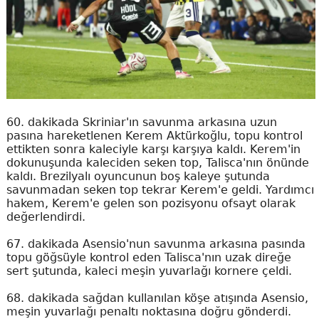
60. dakikada Skriniar'ın savunma arkasına uzun
pasına hareketlenen Kerem Aktürkoğlu, topu kontrol
ettikten sonra kaleciyle karşı karşıya kaldı. Kerem'in
dokunuşunda kaleciden seken top, Talisca'nın önünde
kaldı. Brezilyalı oyuncunun boş kaleye şutunda
savunmadan seken top tekrar Kerem'e geldi. Yardımcı
hakem, Kerem'e gelen son pozisyonu ofsayt olarak
değerlendirdi.
67. dakikada Asensio'nun savunma arkasına pasında
topu göğsüyle kontrol eden Talisca'nın uzak direğe
sert şutunda, kaleci meşin yuvarlağı kornere çeldi.
68. dakikada sağdan kullanılan köşe atışında Asensio,
meşin yuvarlağı penaltı noktasına doğru gönderdi.