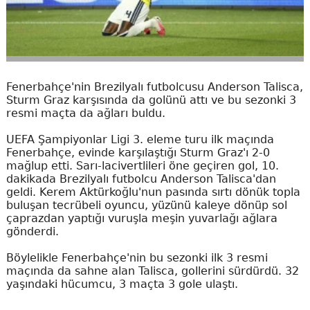
Fenerbahçe'nin Brezilyalı futbolcusu Anderson Talisca,
Sturm Graz karşısında da golünü attı ve bu sezonki 3
resmi maçta da ağları buldu.
UEFA Şampiyonlar Ligi 3. eleme turu ilk maçında
Fenerbahçe, evinde karşılaştığı Sturm Graz'ı 2-0
mağlup etti. Sarı-lacivertlileri öne geçiren gol, 10.
dakikada Brezilyalı futbolcu Anderson Talisca'dan
geldi. Kerem Aktürkoğlu'nun pasında sırtı dönük topla
buluşan tecrübeli oyuncu, yüzünü kaleye dönüp sol
çaprazdan yaptığı vuruşla meşin yuvarlağı ağlara
gönderdi.
Böylelikle Fenerbahçe'nin bu sezonki ilk 3 resmi
maçında da sahne alan Talisca, gollerini sürdürdü. 32
yaşındaki hücumcu, 3 maçta 3 gole ulaştı.