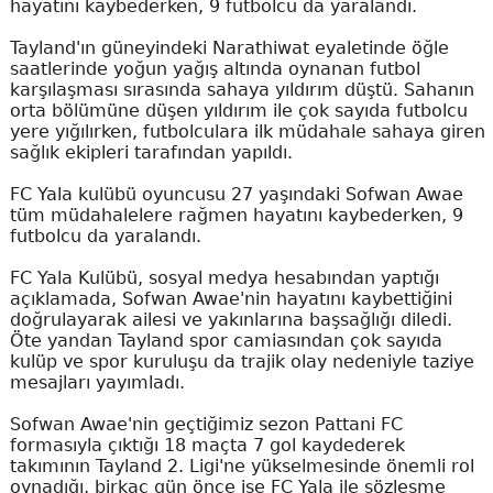
hayatını kaybederken, 9 futbolcu da yaralandı.
Tayland'ın güneyindeki Narathiwat eyaletinde öğle
saatlerinde yoğun yağış altında oynanan futbol
karşılaşması sırasında sahaya yıldırım düştü. Sahanın
orta bölümüne düşen yıldırım ile çok sayıda futbolcu
yere yığılırken, futbolculara ilk müdahale sahaya giren
sağlık ekipleri tarafından yapıldı.
FC Yala kulübü oyuncusu 27 yaşındaki Sofwan Awae
tüm müdahalelere rağmen hayatını kaybederken, 9
futbolcu da yaralandı.
FC Yala Kulübü, sosyal medya hesabından yaptığı
açıklamada, Sofwan Awae'nin hayatını kaybettiğini
doğrulayarak ailesi ve yakınlarına başsağlığı diledi.
Öte yandan Tayland spor camiasından çok sayıda
kulüp ve spor kuruluşu da trajik olay nedeniyle taziye
mesajları yayımladı.
Sofwan Awae'nin geçtiğimiz sezon Pattani FC
formasıyla çıktığı 18 maçta 7 gol kaydederek
takımının Tayland 2. Ligi'ne yükselmesinde önemli rol
oynadığı, birkaç gün önce ise FC Yala ile sözleşme