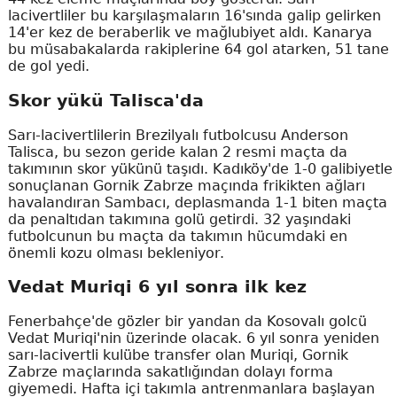
lacivertliler bu karşılaşmaların 16'sında galip gelirken
14'er kez de beraberlik ve mağlubiyet aldı. Kanarya
bu müsabakalarda rakiplerine 64 gol atarken, 51 tane
de gol yedi.
Skor yükü Talisca'da
Sarı-lacivertlilerin Brezilyalı futbolcusu Anderson
Talisca, bu sezon geride kalan 2 resmi maçta da
takımının skor yükünü taşıdı. Kadıköy'de 1-0 galibiyetle
sonuçlanan Gornik Zabrze maçında frikikten ağları
havalandıran Sambacı, deplasmanda 1-1 biten maçta
da penaltıdan takımına golü getirdi. 32 yaşındaki
futbolcunun bu maçta da takımın hücumdaki en
önemli kozu olması bekleniyor.
Vedat Muriqi 6 yıl sonra ilk kez
Fenerbahçe'de gözler bir yandan da Kosovalı golcü
Vedat Muriqi'nin üzerinde olacak. 6 yıl sonra yeniden
sarı-lacivertli kulübe transfer olan Muriqi, Gornik
Zabrze maçlarında sakatlığından dolayı forma
giyemedi. Hafta içi takımla antrenmanlara başlayan