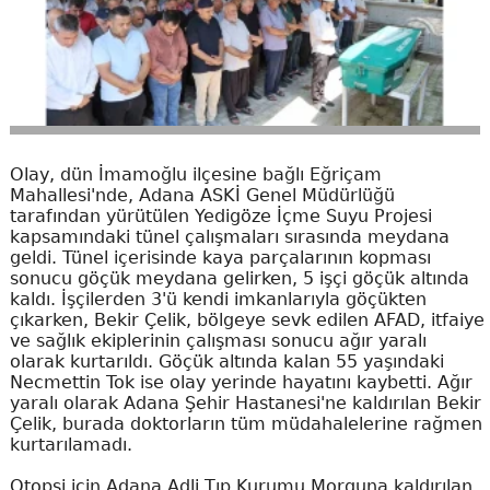
Olay, dün İmamoğlu ilçesine bağlı Eğriçam
Mahallesi'nde, Adana ASKİ Genel Müdürlüğü
tarafından yürütülen Yedigöze İçme Suyu Projesi
kapsamındaki tünel çalışmaları sırasında meydana
geldi. Tünel içerisinde kaya parçalarının kopması
sonucu göçük meydana gelirken, 5 işçi göçük altında
kaldı. İşçilerden 3'ü kendi imkanlarıyla göçükten
çıkarken, Bekir Çelik, bölgeye sevk edilen AFAD, itfaiye
ve sağlık ekiplerinin çalışması sonucu ağır yaralı
olarak kurtarıldı. Göçük altında kalan 55 yaşındaki
Necmettin Tok ise olay yerinde hayatını kaybetti. Ağır
yaralı olarak Adana Şehir Hastanesi'ne kaldırılan Bekir
Çelik, burada doktorların tüm müdahalelerine rağmen
kurtarılamadı.
Otopsi için Adana Adli Tıp Kurumu Morguna kaldırılan