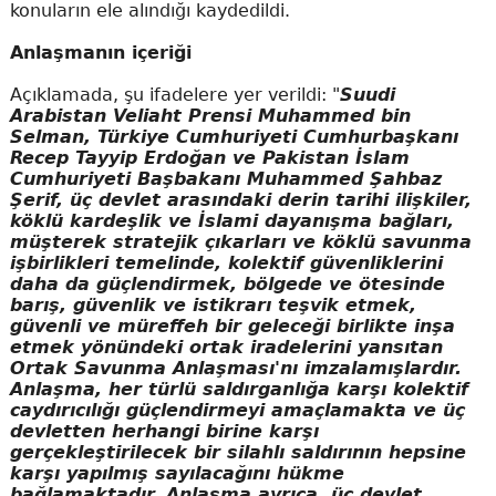
konuların ele alındığı kaydedildi.
Anlaşmanın içeriği
Açıklamada, şu ifadelere yer verildi: "
Suudi
Arabistan Veliaht Prensi Muhammed bin
Selman, Türkiye Cumhuriyeti Cumhurbaşkanı
Recep Tayyip Erdoğan ve Pakistan İslam
Cumhuriyeti Başbakanı Muhammed Şahbaz
Şerif, üç devlet arasındaki derin tarihi ilişkiler,
köklü kardeşlik ve İslami dayanışma bağları,
müşterek stratejik çıkarları ve köklü savunma
işbirlikleri temelinde, kolektif güvenliklerini
daha da güçlendirmek, bölgede ve ötesinde
barış, güvenlik ve istikrarı teşvik etmek,
güvenli ve müreffeh bir geleceği birlikte inşa
etmek yönündeki ortak iradelerini yansıtan
Ortak Savunma Anlaşması'nı imzalamışlardır.
Anlaşma, her türlü saldırganlığa karşı kolektif
caydırıcılığı güçlendirmeyi amaçlamakta ve üç
devletten herhangi birine karşı
gerçekleştirilecek bir silahlı saldırının hepsine
karşı yapılmış sayılacağını hükme
bağlamaktadır. Anlaşma ayrıca, üç devlet