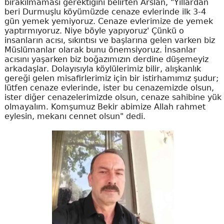
bırakılmaması gerektiğini belirten Arslan, "Yıllardan
beri Durmuşlu köyümüzde cenaze evlerinde ilk 3-4
gün yemek yemiyoruz. Cenaze evlerimize de yemek
yaptırmıyoruz. Niye böyle yapıyoruz' Çünkü o
insanların acısı, sıkıntısı ve başlarına gelen varken biz
Müslümanlar olarak bunu önemsiyoruz. İnsanlar
acısını yaşarken biz boğazımızın derdine düşemeyiz
arkadaşlar. Dolayısıyla köylülerimiz bilir, alışkanlık
gereği gelen misafirlerimiz için bir istirhamımız şudur;
lütfen cenaze evlerinde, ister bu cenazemizde olsun,
ister diğer cenazelerimizde olsun, cenaze sahibine yük
olmayalım. Komşumuz Bekir abimize Allah rahmet
eylesin, mekanı cennet olsun" dedi.