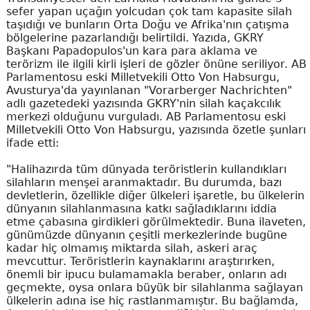
sefer yapan uçağın yolcudan çok tam kapasite silah
taşıdığı ve bunların Orta Doğu ve Afrika'nın çatışma
bölgelerine pazarlandığı belirtildi. Yazıda, GKRY
Başkanı Papadopulos'un kara para aklama ve
terörizm ile ilgili kirli işleri de gözler önüne seriliyor. AB
Parlamentosu eski Milletvekili Otto Von Habsurgu,
Avusturya'da yayınlanan "Vorarberger Nachrichten"
adlı gazetedeki yazısında GKRY'nin silah kaçakcılık
merkezi olduğunu vurguladı. AB Parlamentosu eski
Milletvekili Otto Von Habsurgu, yazısında özetle şunları
ifade etti:
"Halihazırda tüm dünyada teröristlerin kullandıkları
silahların menşei aranmaktadır. Bu durumda, bazı
devletlerin, özellikle diğer ülkeleri işaretle, bu ülkelerin
dünyanın silahlanmasına katkı sağladıklarını iddia
etme çabasına girdikleri görülmektedir. Buna ilaveten,
günümüzde dünyanın çeşitli merkezlerinde bugüne
kadar hiç olmamış miktarda silah, askeri araç
mevcuttur. Teröristlerin kaynaklarını araştırırken,
önemli bir ipucu bulamamakla beraber, onların adı
geçmekte, oysa onlara büyük bir silahlanma sağlayan
ülkelerin adına ise hiç rastlanmamıştır. Bu bağlamda,