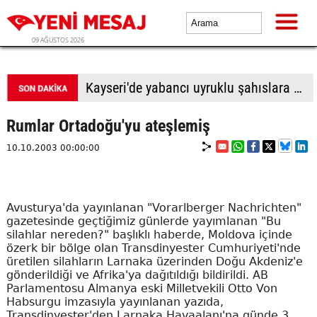
09 AĞUSTOS 2026
Kayseri'de yabancı uyruklu şahıslara biber gazı sıkıp bıçakladılar: 1 ölü, 1 yaralı
Rumlar Ortadoğu'yu ateşlemiş
10.10.2003 00:00:00
Avusturya'da yayınlanan "Vorarlberger Nachrichten"
gazetesinde geçtiğimiz günlerde yayımlanan "Bu
silahlar nereden?" başlıklı haberde, Moldova içinde
özerk bir bölge olan Transdinyester Cumhuriyeti'nde
üretilen silahların Larnaka üzerinden Doğu Akdeniz'e
gönderildiği ve Afrika'ya dağıtıldığı bildirildi. AB
Parlamentosu Almanya eski Milletvekili Otto Von
Habsurgu imzasıyla yayınlanan yazıda,
Transdinyester'den Larnaka Havaalanı'na günde 3