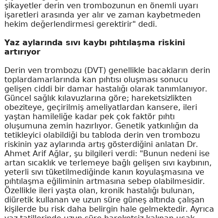
şikayetler derin ven trombozunun en önemli uyarı
işaretleri arasında yer alır ve zaman kaybetmeden
hekim değerlendirmesi gerektirir" dedi.
Yaz aylarında sıvı kaybı pıhtılaşma riskini
artırıyor
Derin ven trombozu (DVT) genellikle bacakların derin
toplardamarlarında kan pıhtısı oluşması sonucu
gelişen ciddi bir damar hastalığı olarak tanımlanıyor.
Güncel sağlık kılavuzlarına göre; hareketsizlikten
obeziteye, geçirilmiş ameliyatlardan kansere, ileri
yaştan hamileliğe kadar pek çok faktör pıhtı
oluşumuna zemin hazırlıyor. Genetik yatkınlığın da
tetikleyici olabildiği bu tabloda derin ven trombozu
riskinin yaz aylarında artış gösterdiğini anlatan Dr.
Ahmet Arif Ağlar, şu bilgileri verdi: "Bunun nedeni ise
artan sıcaklık ve terlemeye bağlı gelişen sıvı kaybının,
yeterli sıvı tüketilmediğinde kanın koyulaşmasına ve
pıhtılaşma eğiliminin artmasına sebep olabilmesidir.
Özellikle ileri yaşta olan, kronik hastalığı bulunan,
diüretik kullanan ve uzun süre güneş altında çalışan
kişilerde bu risk daha belirgin hale gelmektedir. Ayrıca