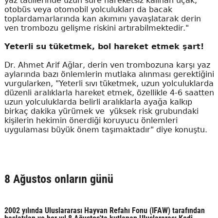
yaz tatillerinde uzun süre hareketsiz kalınan uçak,
otobüs veya otomobil yolculukları da bacak
toplardamarlarında kan akımını yavaşlatarak derin
ven trombozu gelişme riskini artırabilmektedir."
Yeterli su tüketmek, bol hareket etmek şart!
Dr. Ahmet Arif Ağlar, derin ven trombozuna karşı yaz
aylarında bazı önlemlerin mutlaka alınması gerektiğini
vurgularken, "Yeterli sıvı tüketmek, uzun yolculuklarda
düzenli aralıklarla hareket etmek, özellikle 4-6 saatten
uzun yolculuklarda belirli aralıklarla ayağa kalkıp
birkaç dakika yürümek ve yüksek risk grubundaki
kişilerin hekimin önerdiği koruyucu önlemleri
uygulaması büyük önem taşımaktadır" diye konuştu.
8 Ağustos onların günü
2002 yılında Uluslararası Hayvan Refahı Fonu (IFAW) tarafından