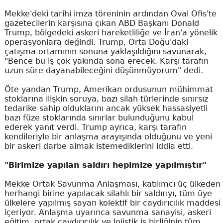
Mekke'deki tarihi imza töreninin ardından Oval Ofis'te
gazetecilerin karşısına çıkan ABD Başkanı Donald
Trump, bölgedeki askeri hareketliliğe ve İran'a yönelik
operasyonlara değindi. Trump, Orta Doğu'daki
çatışma ortamının sonuna yaklaşıldığını savunarak,
"Bence bu iş çok yakında sona erecek. Karşı tarafın
uzun süre dayanabileceğini düşünmüyorum" dedi.
Öte yandan Trump, Amerikan ordusunun mühimmat
stoklarına ilişkin soruya, bazı silah türlerinde sınırsız
tedarike sahip olduklarını ancak yüksek hassasiyetli
bazı füze stoklarında sınırlar bulunduğunu kabul
ederek yanıt verdi. Trump ayrıca, karşı tarafın
kendileriyle bir anlaşma arayışında olduğunu ve yeni
bir askeri darbe almak istemediklerini iddia etti.
"Birimize yapılan saldırı hepimize yapılmıştır"
Mekke Ortak Savunma Anlaşması, katılımcı üç ülkeden
herhangi birine yapılacak silahlı bir saldırıyı, tüm üye
ülkelere yapılmış sayan kolektif bir caydırıcılık maddesi
içeriyor. Anlaşma uyarınca savunma sanayisi, askeri
eğitim, ortak caydırıcılık ve lojistik iş birliğinin tüm