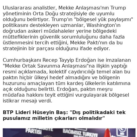
Uluslararası analistler, Mekke Anlaşması'nın Trump
yönetiminin Orta Doğu stratejisiyle de uyumlu
olduğunu belirtiyor. Trump'ın "bölgesel yük paylaşımı"
politikasını destekleyen uzmanlar, Washington'ın
doğrudan askeri müdahaleler yerine bölgedeki
müttefiklerinin güvenlik sorumluluğunu daha fazla
üstlenmesini tercih ettiğini, Mekke Paktı'nın da bu
stratejinin bir parçası olduğunu ifade ediyor.
Cumhurbaşkanı Recep Tayyip Erdoğan ise imzalanan
"Mekke Ortak Savunma Anlaşması"na ilişkin yaptığı
resmi açıklamada, kolektif caydırıcılığı temel alan bu
paktın hiçbir ülkeyi hedef almadığını ve bölgenin
huzurunu amaçlayan tüm kardeş ülkelerin katılımına
açık olduğunu belirtti. Erdoğan, paktın meşru
müdafaa hakkını teyit ettiğini vurgulayarak bölgesel
istikrar mesajı verdi.
BTP Lideri Hüseyin Baş: "Dış politikadaki tek
pusulamız milletin çıkarları olmalıdır"