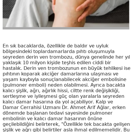
En sık bacaklarda, özellikle de baldır ve uyluk
bölgesindeki toplardamarlarda pıhtı oluşumuyla
seyreden derin ven trombozu, dünya genelinde her yıl
yaklaşık 10 milyon kişide teşhis edilen ciddi bir
hastalık. Derin ven trombozunun en büyük tehlikesi ise
pıhtının koparak akciğer damarlarına ulaşması ve
yaşam kaybıyla sonuçlanabilecek akciğer embolisine
(pulmoner emboli) neden olabilmesi. Ayrıca bacakta
kalıcı şişlik, ağrı, ağırlık hissi, ciltte renk değişikliği,
sertleşme ve iyileşmesi güç olan yaralarla seyreden
kalıcı damar hasarına da yol açabiliyor. Kalp ve
Damar Cerrahisi Uzmanı Dr. Ahmet Arif Ağlar, erken
dönemde başlanan tedavi sayesinde pulmoner
embolinin ve kalıcı damar hasarının önüne
geçilebildiğini belirterek, "Özellikle tek bacakta gelişen
şişlik ve ağrı gibi belirtiler asla ihmal edilmemelidir. Bu