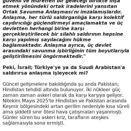
güvenli ve müreffeh bir geleceği birlikte inşa
etmek yönündeki ortak iradelerini yansıtan
Ortak Savunma Anlaşması'nı imzalamışlardır.
Anlaşma, her türlü saldırganlığa karşı kolektif
caydırıcılığı güçlendirmeyi amaçlamakta ve üç
devletten herhangi birine karşı
gerçekleştirilecek bir silahlı saldırının hepsine
karşı yapılmış sayılacağını hükme
bağlamaktadır. Anlaşma ayrıca, üç devlet
arasındaki savunma işbirliğinin tüm boyutlarıyla
geliştirilmesini öngörmektedir."
Peki, İsrail; Türkiye'ye ya da Suudi Arabistan'a
saldırırsa anlaşma işleyecek mi?
Güncel gelişmelere bakıldığında şu anda Pakistan;
Hindistan tehdidi altında bulunuyor. İki nükleer güç
zaman zaman askeri olarak da karşı karşıya geliyor.
Nitekim Mayıs 2025'te Hindistan ve Pakistan arasında
Keşmir bölgesindeki artan gerilim nedeniyle kısa süreli
ama şiddetli sınır ötesi hava çatışmaları yaşanmıştı.
Günler süren bu askeri kriz, tarafların ateşkes
sağlamasıyla sona ermişti.