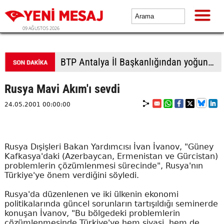
09 AĞUSTOS 2026
BTP Gaziantep teşkilatından taziye ziyareti: Cevizli köyü halkıyla buluşma
Rusya Mavi Akım'ı sevdi
24.05.2001 00:00:00
Rusya Dışişleri Bakan Yardımcısı İvan İvanov, "Güney
Kafkasya'daki (Azerbaycan, Ermenistan ve Gürcistan)
problemlerin çözümlenmesi sürecinde", Rusya'nın
Türkiye'ye önem verdiğini söyledi.
Rusya'da düzenlenen ve iki ülkenin ekonomi
politikalarında güncel sorunların tartışıldığı seminerde
konuşan İvanov, "Bu bölgedeki problemlerin
çözümlenmesinde Türkiye'ye hem siyasi, hem de