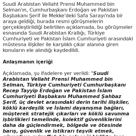
Suudi Arabistan Veliaht Prensi Muhammed bin
Selman'ın, Cumhurbaşkanı Erdoğan ve Pakistan
Başbakanı Şerif ile Mekke'deki Safa Sarayı'nda bir
araya geldiği, burada resmi görüşmelerin
gerçekleştirildiği belirtilen açıklamada, bu görüşmeler
esnasında Suudi Arabistan Krallığı, Türkiye
Cumhuriyeti ve Pakistan İslam Cumhuriyeti arasındaki
müstesna ilişkiler ile karşılıklı çıkar alanına giren
konuların ele alındığı kaydedildi.
Anlaşmanın içeriği
Açıklamada, şu ifadelere yer verildi: "
Suudi
Arabistan Veliaht Prensi Muhammed bin
Selman, Türkiye Cumhuriyeti Cumhurbaşkanı
Recep Tayyip Erdoğan ve Pakistan İslam
Cumhuriyeti Başbakanı Muhammed Şahbaz
Şerif, üç devlet arasındaki derin tarihi ilişkiler,
köklü kardeşlik ve İslami dayanışma bağları,
müşterek stratejik çıkarları ve köklü savunma
işbirlikleri temelinde, kolektif güvenliklerini
daha da güçlendirmek, bölgede ve ötesinde
barış, güvenlik ve istikrarı teşvik etmek,