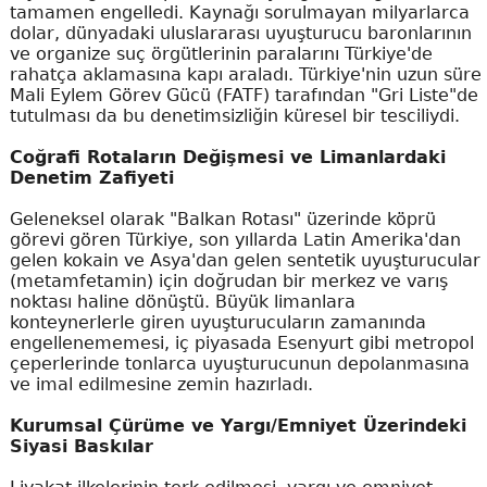
tamamen engelledi. Kaynağı sorulmayan milyarlarca
dolar, dünyadaki uluslararası uyuşturucu baronlarının
ve organize suç örgütlerinin paralarını Türkiye'de
rahatça aklamasına kapı araladı. Türkiye'nin uzun süre
Mali Eylem Görev Gücü (FATF) tarafından "Gri Liste"de
tutulması da bu denetimsizliğin küresel bir tesciliydi.
Coğrafi Rotaların Değişmesi ve Limanlardaki
Denetim Zafiyeti
Geleneksel olarak "Balkan Rotası" üzerinde köprü
görevi gören Türkiye, son yıllarda Latin Amerika'dan
gelen kokain ve Asya'dan gelen sentetik uyuşturucular
(metamfetamin) için doğrudan bir merkez ve varış
noktası haline dönüştü. Büyük limanlara
konteynerlerle giren uyuşturucuların zamanında
engellenememesi, iç piyasada Esenyurt gibi metropol
çeperlerinde tonlarca uyuşturucunun depolanmasına
ve imal edilmesine zemin hazırladı.
Kurumsal Çürüme ve Yargı/Emniyet Üzerindeki
Siyasi Baskılar