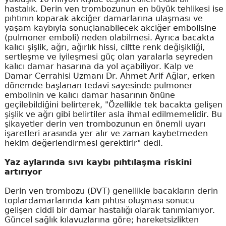
hastalık. Derin ven trombozunun en büyük tehlikesi ise
pıhtının koparak akciğer damarlarına ulaşması ve
yaşam kaybıyla sonuçlanabilecek akciğer embolisine
(pulmoner emboli) neden olabilmesi. Ayrıca bacakta
kalıcı şişlik, ağrı, ağırlık hissi, ciltte renk değişikliği,
sertleşme ve iyileşmesi güç olan yaralarla seyreden
kalıcı damar hasarına da yol açabiliyor. Kalp ve
Damar Cerrahisi Uzmanı Dr. Ahmet Arif Ağlar, erken
dönemde başlanan tedavi sayesinde pulmoner
embolinin ve kalıcı damar hasarının önüne
geçilebildiğini belirterek, "Özellikle tek bacakta gelişen
şişlik ve ağrı gibi belirtiler asla ihmal edilmemelidir. Bu
şikayetler derin ven trombozunun en önemli uyarı
işaretleri arasında yer alır ve zaman kaybetmeden
hekim değerlendirmesi gerektirir" dedi.
Yaz aylarında sıvı kaybı pıhtılaşma riskini
artırıyor
Derin ven trombozu (DVT) genellikle bacakların derin
toplardamarlarında kan pıhtısı oluşması sonucu
gelişen ciddi bir damar hastalığı olarak tanımlanıyor.
Güncel sağlık kılavuzlarına göre; hareketsizlikten