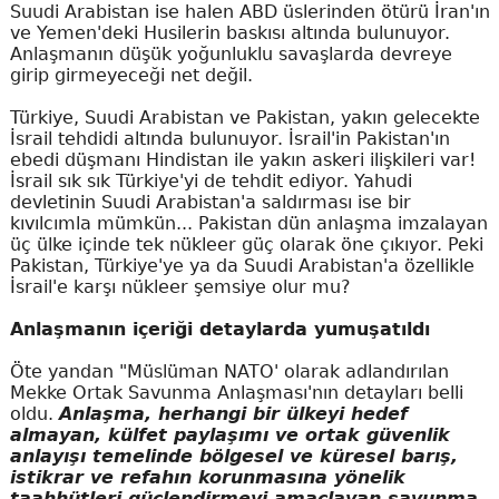
Suudi Arabistan ise halen ABD üslerinden ötürü İran'ın
ve Yemen'deki Husilerin baskısı altında bulunuyor.
Anlaşmanın düşük yoğunluklu savaşlarda devreye
girip girmeyeceği net değil.
Türkiye, Suudi Arabistan ve Pakistan, yakın gelecekte
İsrail tehdidi altında bulunuyor. İsrail'in Pakistan'ın
ebedi düşmanı Hindistan ile yakın askeri ilişkileri var!
İsrail sık sık Türkiye'yi de tehdit ediyor. Yahudi
devletinin Suudi Arabistan'a saldırması ise bir
kıvılcımla mümkün... Pakistan dün anlaşma imzalayan
üç ülke içinde tek nükleer güç olarak öne çıkıyor. Peki
Pakistan, Türkiye'ye ya da Suudi Arabistan'a özellikle
İsrail'e karşı nükleer şemsiye olur mu?
Anlaşmanın içeriği detaylarda yumuşatıldı
Öte yandan "Müslüman NATO' olarak adlandırılan
Mekke Ortak Savunma Anlaşması'nın detayları belli
oldu.
Anlaşma, herhangi bir ülkeyi hedef
almayan, külfet paylaşımı ve ortak güvenlik
anlayışı temelinde bölgesel ve küresel barış,
istikrar ve refahın korunmasına yönelik
taahhütleri güçlendirmeyi amaçlayan savunma