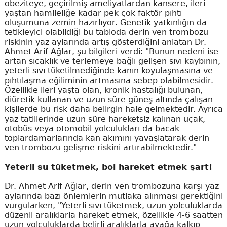
obeziteye, geçirilmiş ameliyatlardan kansere, ileri
yaştan hamileliğe kadar pek çok faktör pıhtı
oluşumuna zemin hazırlıyor. Genetik yatkınlığın da
tetikleyici olabildiği bu tabloda derin ven trombozu
riskinin yaz aylarında artış gösterdiğini anlatan Dr.
Ahmet Arif Ağlar, şu bilgileri verdi: "Bunun nedeni ise
artan sıcaklık ve terlemeye bağlı gelişen sıvı kaybının,
yeterli sıvı tüketilmediğinde kanın koyulaşmasına ve
pıhtılaşma eğiliminin artmasına sebep olabilmesidir.
Özellikle ileri yaşta olan, kronik hastalığı bulunan,
diüretik kullanan ve uzun süre güneş altında çalışan
kişilerde bu risk daha belirgin hale gelmektedir. Ayrıca
yaz tatillerinde uzun süre hareketsiz kalınan uçak,
otobüs veya otomobil yolculukları da bacak
toplardamarlarında kan akımını yavaşlatarak derin
ven trombozu gelişme riskini artırabilmektedir."
Yeterli su tüketmek, bol hareket etmek şart!
Dr. Ahmet Arif Ağlar, derin ven trombozuna karşı yaz
aylarında bazı önlemlerin mutlaka alınması gerektiğini
vurgularken, "Yeterli sıvı tüketmek, uzun yolculuklarda
düzenli aralıklarla hareket etmek, özellikle 4-6 saatten
uzun yolculuklarda belirli aralıklarla ayağa kalkıp