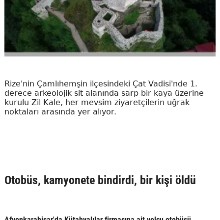
Rize'nin Çamlıhemşin ilçesindeki Çat Vadisi'nde 1.
derece arkeolojik sit alanında sarp bir kaya üzerine
kurulu Zil Kale, her mevsim ziyaretçilerin uğrak
noktaları arasında yer alıyor.
Otobüs, kamyonete bindirdi, bir kişi öldü
Afyonkarahisar'da Kütahyalılar firmasına ait yolcu otobüsü