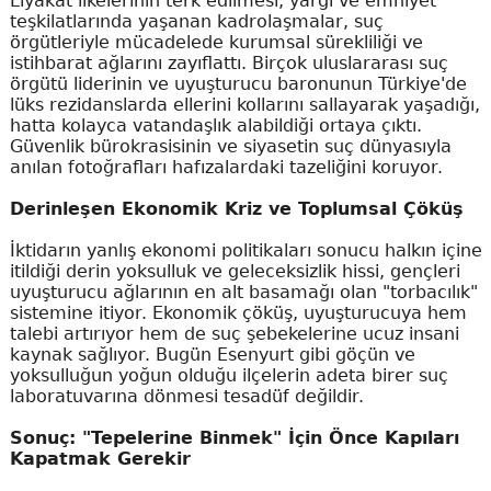
Liyakat ilkelerinin terk edilmesi, yargı ve emniyet
teşkilatlarında yaşanan kadrolaşmalar, suç
örgütleriyle mücadelede kurumsal sürekliliği ve
istihbarat ağlarını zayıflattı. Birçok uluslararası suç
örgütü liderinin ve uyuşturucu baronunun Türkiye'de
lüks rezidanslarda ellerini kollarını sallayarak yaşadığı,
hatta kolayca vatandaşlık alabildiği ortaya çıktı.
Güvenlik bürokrasisinin ve siyasetin suç dünyasıyla
anılan fotoğrafları hafızalardaki tazeliğini koruyor.
Derinleşen Ekonomik Kriz ve Toplumsal Çöküş
İktidarın yanlış ekonomi politikaları sonucu halkın içine
itildiği derin yoksulluk ve geleceksizlik hissi, gençleri
uyuşturucu ağlarının en alt basamağı olan "torbacılık"
sistemine itiyor. Ekonomik çöküş, uyuşturucuya hem
talebi artırıyor hem de suç şebekelerine ucuz insani
kaynak sağlıyor. Bugün Esenyurt gibi göçün ve
yoksulluğun yoğun olduğu ilçelerin adeta birer suç
laboratuvarına dönmesi tesadüf değildir.
Sonuç: "Tepelerine Binmek" İçin Önce Kapıları
Kapatmak Gerekir