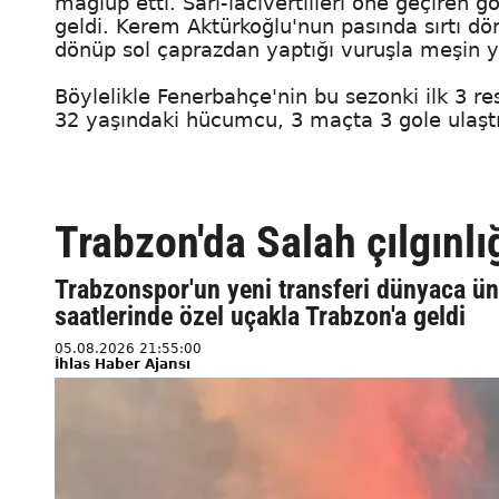
mağlup etti. Sarı-lacivertlileri öne geçiren g
geldi. Kerem Aktürkoğlu'nun pasında sırtı d
dönüp sol çaprazdan yaptığı vuruşla meşin y
Böylelikle Fenerbahçe'nin bu sezonki ilk 3 r
32 yaşındaki hücumcu, 3 maçta 3 gole ulaştı
Trabzon'da Salah çılgınlı
Trabzonspor'un yeni transferi dünyaca 
saatlerinde özel uçakla Trabzon'a geldi
05.08.2026 21:55:00
İhlas Haber Ajansı