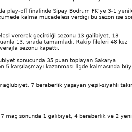
nda play-off finalinde Sipay Bodrum FK'ye 3-1 yenil
 kümede kalma mücadelesi verdiği bu sezon ise so
esi vererek geçirdiği sezonu 13 galibiyet, 13
anla 13. sırada tamamladı. Rakip fileleri 48 kez
verajla sezonu kapattı.
ğlubiyet sonucunda 35 puan toplayan Sakarya
son 5 karşılaşmayı kazanması ligde kalmasında büy
ğlubiyet, 7 beraberlik yaşayan yeşil-siyahlı takı
7 maç sonunda 1 galibiyet, 4 beraberlik ve 2 yeni