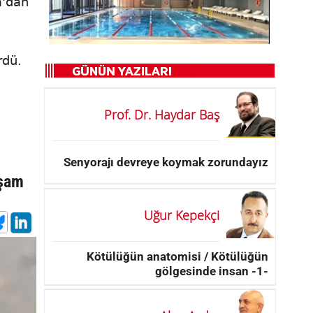
a'dan
rdü.
Prof. Dr. Haydar Baş
Senyorajı devreye koymak zorundayız
kşam
Uğur Kepekçi
Kötülüğün anatomisi / Kötülüğün
gölgesinde insan -1-