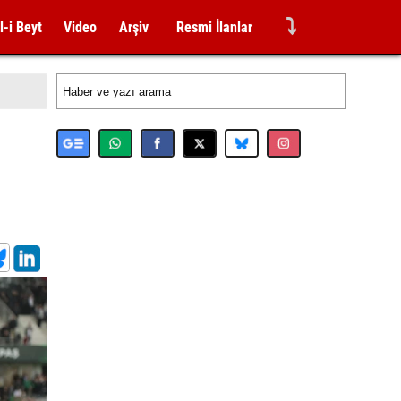
⤵
l-i Beyt
Video
Arşiv
Resmi İlanlar