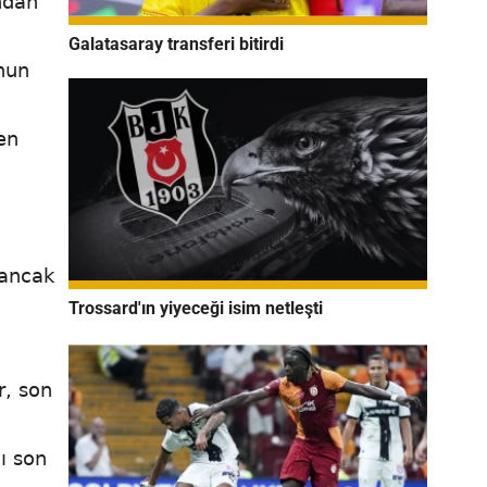
ndan
Galatasaray transferi bitirdi
nun
en
 ancak
Trossard'ın yiyeceği isim netleşti
r, son
ı son