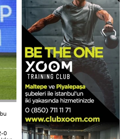
 bu
2-0