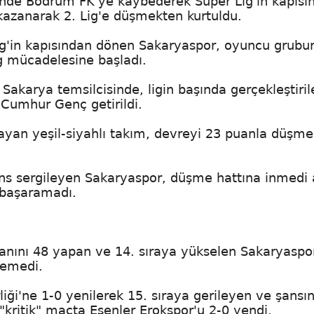
alinde Bodrum FK'ye kaybederek Süper Lig'in kapısı
azanarak 2. Lig'e düşmekten kurtuldu.
 Lig'in kapısından dönen Sakaryaspor, oyuncu grubu
g mücadelesine başladı.
akarya temsilcisinde, ligin başında gerçekleştiril
 Cumhur Genç getirildi.
mayan yeşil-siyahlı takım, devreyi 23 puanla düşme
rmans sergileyen Sakaryaspor, düşme hattına inmedi
 başaramadı.
anını 48 yapan ve 14. sıraya yükselen Sakaryaspo
eyemedi.
iği'ne 1-0 yenilerek 15. sıraya gerileyen ve şansın
"kritik" maçta Esenler Erokspor'u 2-0 yendi.