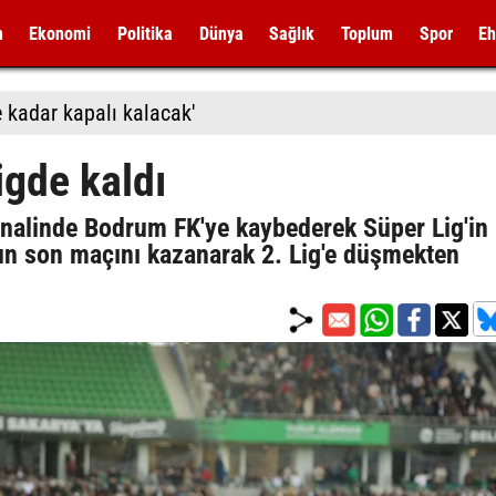
m
Ekonomi
Politika
Dünya
Sağlık
Toplum
Spor
Eh
 kadar kapalı kalacak'
igde kaldı
finalinde Bodrum FK'ye kaybederek Süper Lig'in
n son maçını kazanarak 2. Lig'e düşmekten