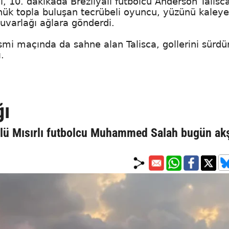
ol, 10. dakikada Brezilyalı futbolcu Anderson Talisc
önük topla buluşan tecrübeli oyuncu, yüzünü kaleye
uvarlağı ağlara gönderdi.
esmi maçında da sahne alan Talisca, gollerini sürdü
.
ğı
ünlü Mısırlı futbolcu Muhammed Salah bugün a