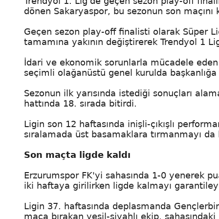
Trendyol 1. Lig'de geçen sezon play-off fin
dönen Sakaryaspor, bu sezonun son maçını k
Geçen sezon play-off finalisti olarak Süper
tamamına yakının değiştirerek Trendyol 1 Li
İdari ve ekonomik sorunlarla mücadele eden S
seçimli olağanüstü genel kurulda başkanlığa
Sezonun ilk yarısında istediği sonuçları ala
hattında 18. sırada bitirdi.
Ligin son 12 haftasında inişli-çıkışlı perfo
sıralamada üst basamaklara tırmanmayı da
Son maçta ligde kaldı
Erzurumspor FK'yi sahasında 1-0 yenerek pu
iki haftaya girilirken ligde kalmayı garantil
Ligin 37. haftasında deplasmanda Gençlerbirl
maça bırakan yeşil-siyahlı ekip, sahasındaki 