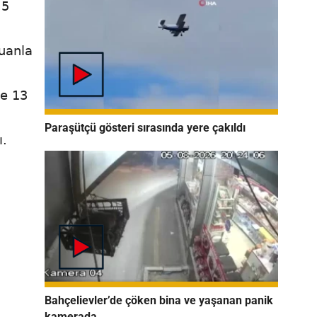
 5
uanla
de 13
Paraşütçü gösteri sırasında yere çakıldı
ı.
Bahçelievler’de çöken bina ve yaşanan panik
kamerada