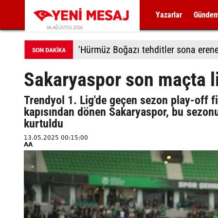
Yazarlar
Günde
06 AĞUSTOS 2026
'Hürmüz Boğazı tehditler sona erene
Sakaryaspor son maçta l
Trendyol 1. Lig'de geçen sezon play-off 
kapısından dönen Sakaryaspor, bu sezonu
kurtuldu
13.05.2025 00:15:00
AA