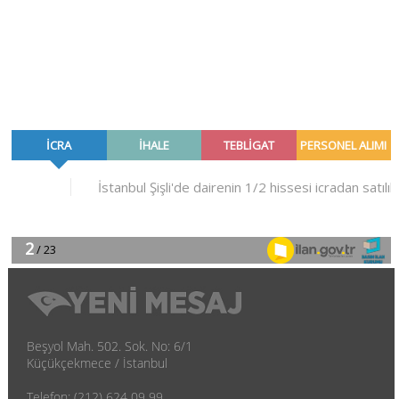
Beşyol Mah. 502. Sok. No: 6/1
Küçükçekmece / İstanbul
Telefon: (212) 624 09 99