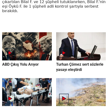
çıkartılan Bilal F. ve 12 şüpheli tutuklanırken, Bilal F.'nin
eşi Öykü F. ile 1 şüpheli adli kontrol şartıyla serbest
bırakıldı.
ABD Çıkış Yolu Arıyor
Turhan Çömez sert sözlerle
yasayı eleştirdi