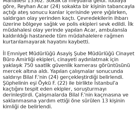
Mahallesi 13362. Sokak'ta meydana geldi. İddiaya
göre, Reyhan Acar (24) sokakta bir kişinin tabancayla
açtığı ateş sonucu kanlar içerisinde yere yığılırken,
saldırgan olay yerinden kaçtı. Çevredekilerin ihbarı
üzerine bölgeye sağlık ve polis ekipleri sevk edildi. İlk
müdahalesi olay yerinde yapılan Acar, ambulansla
kaldırıldığı hastanede tüm müdahalelere rağmen
kurtarılamayarak hayatını kaybetti.
İl Emniyet Müdürlüğü Asayiş Şube Müdürlüğü Cinayet
Büro Amirliği ekipleri, cinayeti aydınlatmak için
yaklaşık 750 saatlik güvenlik kamerası görüntüsünü
mercek altına aldı. Yapılan çalışmalar sonucunda
saldırıyı Bilal F.'nin (24) gerçekleştirdiği belirlendi.
Şüphelinin eşi Öykü F. (22) ile birlikte İstanbul'a
kaçtığını tespit eden ekipler, soruşturmayı
derinleştirdi. Çalışmalarda Bilal F.'nin kaçmasına ve
saklanmasına yardım ettiği öne sürülen 13 kişinin
kimliği de belirlendi.