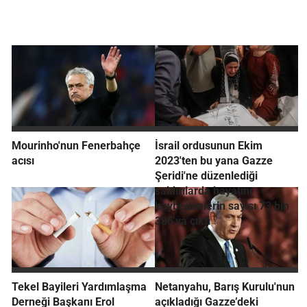
Mourinho'nun Fenerbahçe
İsrail ordusunun Ekim
acısı
2023'ten bu yana Gazze
Şeridi'ne düzenlediği
saldırılarda hayatını
kaybedenlerin sayısı 73 bin
386'ya çıktı
Tekel Bayileri Yardımlaşma
Netanyahu, Barış Kurulu'nun
Derneği Başkanı Erol
açıkladığı Gazze’deki