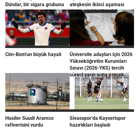
Dündar, bir sigara grubuna
ateşkesin ikinci aşaması
zam yapıldığını açıkladı
planını reddettiklerini
açıkladı
Cim-Bom'un büyük hayali
Üniversite adayları için 2026
Yükseköğretim Kurumları
Sınavı (2026-YKS) tercih
süreci yarın sona erecek
Husiler Suudi Aramco
Sivasspor'da Kayserispor
rafinerisini vurdu
hazırlıkları başladı