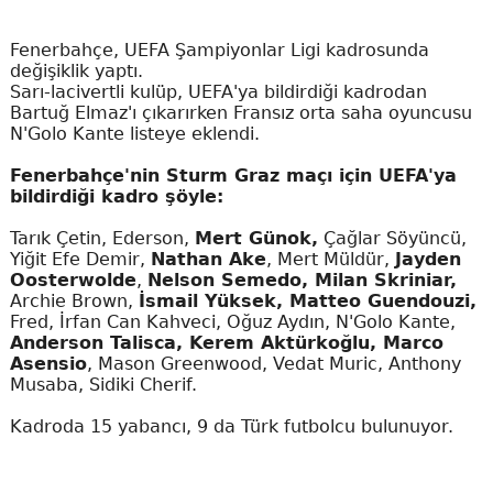
Fenerbahçe, UEFA Şampiyonlar Ligi kadrosunda
değişiklik yaptı.
Sarı-lacivertli kulüp, UEFA'ya bildirdiği kadrodan
Bartuğ Elmaz'ı çıkarırken Fransız orta saha oyuncusu
N'Golo Kante listeye eklendi.
Fenerbahçe'nin Sturm Graz maçı için UEFA'ya
bildirdiği kadro şöyle:
Tarık Çetin, Ederson,
Mert Günok,
Çağlar Söyüncü,
Yiğit Efe Demir,
Nathan Ake
, Mert Müldür,
Jayden
Oosterwolde
,
Nelson Semedo, Milan Skriniar,
Archie Brown,
İsmail Yüksek, Matteo Guendouzi,
Fred, İrfan Can Kahveci, Oğuz Aydın, N'Golo Kante,
Anderson Talisca, Kerem Aktürkoğlu, Marco
Asensio
, Mason Greenwood, Vedat Muric, Anthony
Musaba, Sidiki Cherif.
Kadroda 15 yabancı, 9 da Türk futbolcu bulunuyor.