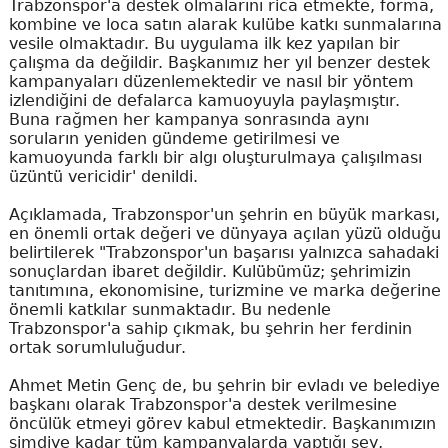
Trabzonspor'a destek olmalarını rica etmekte, forma,
kombine ve loca satın alarak kulübe katkı sunmalarına
vesile olmaktadır. Bu uygulama ilk kez yapılan bir
çalışma da değildir. Başkanımız her yıl benzer destek
kampanyaları düzenlemektedir ve nasıl bir yöntem
izlendiğini de defalarca kamuoyuyla paylaşmıştır.
Buna rağmen her kampanya sonrasında aynı
soruların yeniden gündeme getirilmesi ve
kamuoyunda farklı bir algı oluşturulmaya çalışılması
üzüntü vericidir' denildi.
Açıklamada, Trabzonspor'un şehrin en büyük markası,
en önemli ortak değeri ve dünyaya açılan yüzü olduğu
belirtilerek "Trabzonspor'un başarısı yalnızca sahadaki
sonuçlardan ibaret değildir. Kulübümüz; şehrimizin
tanıtımına, ekonomisine, turizmine ve marka değerine
önemli katkılar sunmaktadır. Bu nedenle
Trabzonspor'a sahip çıkmak, bu şehrin her ferdinin
ortak sorumluluğudur.
Ahmet Metin Genç de, bu şehrin bir evladı ve belediye
başkanı olarak Trabzonspor'a destek verilmesine
öncülük etmeyi görev kabul etmektedir. Başkanımızın
şimdiye kadar tüm kampanyalarda yaptığı şey,