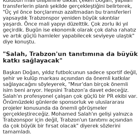
Kulübün mali disiplinine dikkat çeken Doğan, yapılan
transferlerin planlı şekilde gerçekleştiğini belirterek,
"Üç yıl önce borçlarımızı azaltmadan bu transferleri
yapsaydık Trabzonspor yeniden büyük sıkıntılar
yaşardı. Önce mali yapıyı düzelttik. Çok zorlu iki yıl
geçirdik. Bugün ise ekonomik olarak çok daha rahatız
ve artık güçlü hamleler yapabilecek seviyeye ulaştık"
diye konuştu.
"Salah, Trabzon'un tanıtımına da büyük
katkı sağlayacak"
Başkan Doğan, yıldız futbolcunun sadece sportif değil,
şehir ve kulüp markası açısından da önemli katkılar
sağlayacağını söyleyerek, "Mısır'dan birçok önemli
isim beni arıyor. Hepsini Trabzon'a davet edeceğiz.
Salah'ın profesyonel çalışan çok güçlü bir PR ekibi var.
Önümüzdeki günlerde sponsorluk ve uluslararası
projeler konusunda da önemli görüşmeler
gerçekleştireceğiz. Mohamed Salah'ın gelişi yalnızca
Trabzonspor için değil, Trabzon'un tanıtımı açısından
da çok büyük bir fırsat olacak" diyerek sözlerini
tamamladı.