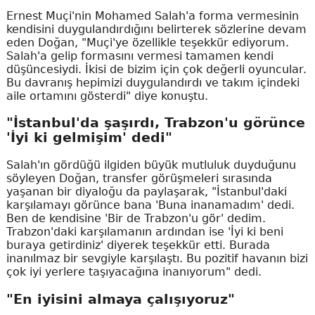
Ernest Muçi'nin Mohamed Salah'a forma vermesinin
kendisini duygulandırdığını belirterek sözlerine devam
eden Doğan, "Muçi'ye özellikle teşekkür ediyorum.
Salah'a gelip formasını vermesi tamamen kendi
düşüncesiydi. İkisi de bizim için çok değerli oyuncular.
Bu davranış hepimizi duygulandırdı ve takım içindeki
aile ortamını gösterdi" diye konuştu.
"İstanbul'da şaşırdı, Trabzon'u görünce
'İyi ki gelmişim' dedi"
Salah'ın gördüğü ilgiden büyük mutluluk duyduğunu
söyleyen Doğan, transfer görüşmeleri sırasında
yaşanan bir diyaloğu da paylaşarak, "İstanbul'daki
karşılamayı görünce bana 'Buna inanamadım' dedi.
Ben de kendisine 'Bir de Trabzon'u gör' dedim.
Trabzon'daki karşılamanın ardından ise 'İyi ki beni
buraya getirdiniz' diyerek teşekkür etti. Burada
inanılmaz bir sevgiyle karşılaştı. Bu pozitif havanın bizi
çok iyi yerlere taşıyacağına inanıyorum" dedi.
"En iyisini almaya çalışıyoruz"