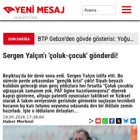
08 AĞUSTOS 2026
BTP Kocaeli'den Darıca çıkarması: Esnaf ve derneklerden yoğun ilgi
Sergen Yalçın'ı 'çoluk-çocuk' gönderdi!
Beşiktaş'da bir devir sona erdi. Sergen Yalçın istifa etti. Bu
sürecin perde arkasından "gençlik krizi" çıktı! Siyah-beyazlı
kulübün geleceği olan genç yıldızlara her fırsatta "Çoluk çocukla
uğraşacak zamanım yok, PAF ligine hazırlanmıyoruz" diyerek
kapıyı gösteren, altyapı patentli oyuncuları taktiksel ve fiziksel
olarak A takım seviyesinin gerisinde görmekle suçlayan tecrübeli
hocanın bu katı tutumu soyunma odasında dev bir ihtilale zemin
hazırladı. İşte o iddiaların detayları...
19.05.2026 17:38:00
Haber Merkezi