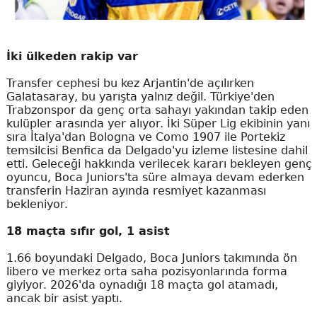
İki ülkeden rakip var
Transfer cephesi bu kez Arjantin'de açılırken
Galatasaray, bu yarışta yalnız değil. Türkiye'den
Trabzonspor da genç orta sahayı yakından takip eden
kulüpler arasında yer alıyor. İki Süper Lig ekibinin yanı
sıra İtalya'dan Bologna ve Como 1907 ile Portekiz
temsilcisi Benfica da Delgado'yu izleme listesine dahil
etti. Geleceği hakkında verilecek kararı bekleyen genç
oyuncu, Boca Juniors'ta süre almaya devam ederken
transferin Haziran ayında resmiyet kazanması
bekleniyor.
18 maçta sıfır gol, 1 asist
1.66 boyundaki Delgado, Boca Juniors takımında ön
libero ve merkez orta saha pozisyonlarında forma
giyiyor. 2026'da oynadığı 18 maçta gol atamadı,
ancak bir asist yaptı.