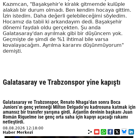
Kazımcan, "Başakşehir'e kiralık gitmemde kulüple
alakalı bir durum olmadı. Ben kendim hocaya gittim.
İzin istedim. Daha değerli gelebileceğimi söyledim.
Hocamız da tabii ki arkandayım dedi. Başakşehir
dönemi faydalı oldu gerçekten. Şu anda
Galatasaray'dan ayrılmak gibi bir düşüncem yok.
Geçmişte de şimdi de %1 ihtimal bile varsa
kovalayacağım. Ayrılma kararını düşünmüyorum"
demişti.
Galatasaray ve Trabzonspor yine kapıştı
Galatasaray ve Trabzonspor, Renato Nhaga'dan sonra Boca
Juniors’ın genç yeteneği Milton Delgado’yu kadrosuna katmak için
amansız bir transfer yarışına girdi. Arjantin devinin başkanı Juan
Román Riquelme ise genç orta saha için kapıyı açacağı rakamı
netleştirdi.
08.08.2026 12:18:00
Haber Merkezi