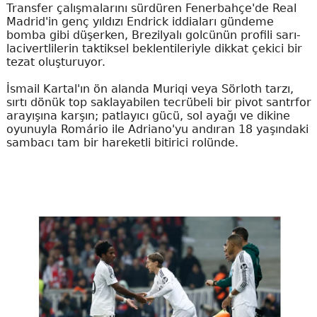
Transfer çalışmalarını sürdüren Fenerbahçe'de Real
Madrid'in genç yıldızı Endrick iddiaları gündeme
bomba gibi düşerken, Brezilyalı golcünün profili sarı-
lacivertlilerin taktiksel beklentileriyle dikkat çekici bir
tezat oluşturuyor.
İsmail Kartal'ın ön alanda Muriqi veya Sörloth tarzı,
sırtı dönük top saklayabilen tecrübeli bir pivot santrfor
arayışına karşın; patlayıcı gücü, sol ayağı ve dikine
oyunuyla Romário ile Adriano'yu andıran 18 yaşındaki
sambacı tam bir hareketli bitirici rolünde.