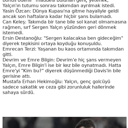
bonus ödenir" maddesi bulunan genç yetenek,
Yalçın'ın tutumu sonrası takımdan ayrılmak istedi.
Yasin Özcan: Dünya Kupası'na gitme hayaliyle geldi
ancak son haftalara kadar hiçbir şans bulamadı.
Can Keleş: Takımda bir tane bile sol kanat olmamasına
rağmen, sırf Sergen Yalçın yüzünden geri dönmek
istemedi.
Ersin Destanoğlu: "Sergen kalacaksa ben gideceğim"
diyerek tepkisini ortaya koyduğu konuşuldu.
Emrecan Terzi: Yaşanan bu kaos ortamında takımdan
gitti.
Devrim ve Emre Bilgin: Devrim'e hiç şans vermeyen
Yalçın, Emre Bilgin'i ise bir kez bile oynatmadı. Hatta
Emre'yi "Kim bu?" diyerek düşünmediği Davis'in bile
gerisine attı.
Mustafa Erhan Hekimoğlu: Yalçın, genç golcüyü
sadece sakatlık ve ceza gibi zorunluluk hallerinde
sahaya sürdü.