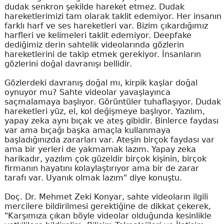
dudak senkron şekilde hareket etmez. Dudak
hareketlerimizi tam olarak taklit edemiyor. Her insanın
farklı harf ve ses hareketleri var. Bizim çıkardığımız
harfleri ve kelimeleri taklit edemiyor. Deepfake
dediğimiz derin sahtelik videolarında gözlerin
hareketlerini de takip etmek gerekiyor. İnsanların
gözlerini doğal davranışı bellidir.
Gözlerdeki davranış doğal mı, kirpik kaşlar doğal
oynuyor mu? Sahte videolar yavaşlayınca
saçmalamaya başlıyor. Görüntüler tuhaflaşıyor. Dudak
hareketleri yüz, el, kol değişmeye başlıyor. Yazılım,
yapay zeka aynı bıçak ve ateş gibidir. Binlerce faydası
var ama bıçağı başka amaçla kullanmaya
başladığınızda zararları var. Ateşin birçok faydası var
ama bir yerleri de yakmamak lazım. Yapay zeka
harikadır, yazılım çok güzeldir birçok kişinin, birçok
firmanın hayatını kolaylaştırıyor ama bir de zarar
tarafı var. Uyanık olmak lazım" diye konuştu.
Doç. Dr. Mehmet Zeki Konyar, sahte videoların ilgili
mercilere bildirilmesi gerektiğine de dikkat çekerek,
"Karşımıza çıkan böyle videolar olduğunda kesinlikle