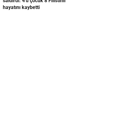
saldırdı: 4'ü çocuk 8 Filistinli
hayatını kaybetti