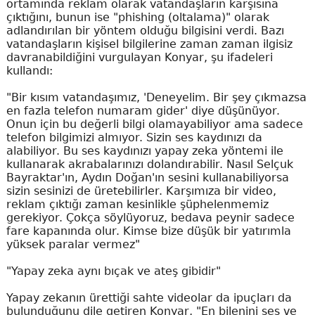
ortamında reklam olarak vatandaşların karşısına
çıktığını, bunun ise "phishing (oltalama)" olarak
adlandırılan bir yöntem olduğu bilgisini verdi. Bazı
vatandaşların kişisel bilgilerine zaman zaman ilgisiz
davranabildiğini vurgulayan Konyar, şu ifadeleri
kullandı:
"Bir kısım vatandaşımız, 'Deneyelim. Bir şey çıkmazsa
en fazla telefon numaram gider' diye düşünüyor.
Onun için bu değerli bilgi olamayabiliyor ama sadece
telefon bilgimizi almıyor. Sizin ses kaydınızı da
alabiliyor. Bu ses kaydınızı yapay zeka yöntemi ile
kullanarak akrabalarınızı dolandırabilir. Nasıl Selçuk
Bayraktar'ın, Aydın Doğan'ın sesini kullanabiliyorsa
sizin sesinizi de üretebilirler. Karşımıza bir video,
reklam çıktığı zaman kesinlikle şüphelenmemiz
gerekiyor. Çokça söylüyoruz, bedava peynir sadece
fare kapanında olur. Kimse bize düşük bir yatırımla
yüksek paralar vermez"
"Yapay zeka aynı bıçak ve ateş gibidir"
Yapay zekanın ürettiği sahte videolar da ipuçları da
bulunduğunu dile getiren Konyar, "En bilenini ses ve