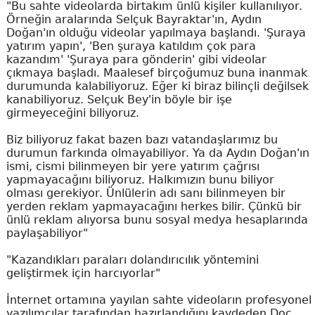
"Bu sahte videolarda birtakım ünlü kişiler kullanılıyor.
Örneğin aralarında Selçuk Bayraktar'ın, Aydın
Doğan'ın olduğu videolar yapılmaya başlandı. 'Şuraya
yatırım yapın', 'Ben şuraya katıldım çok para
kazandım' 'Şuraya para gönderin' gibi videolar
çıkmaya başladı. Maalesef birçoğumuz buna inanmak
durumunda kalabiliyoruz. Eğer ki biraz bilinçli değilsek
kanabiliyoruz. Selçuk Bey'in böyle bir işe
girmeyeceğini biliyoruz.
Biz biliyoruz fakat bazen bazı vatandaşlarımız bu
durumun farkında olmayabiliyor. Ya da Aydın Doğan'ın
ismi, cismi bilinmeyen bir yere yatırım çağrısı
yapmayacağını biliyoruz. Halkımızın bunu biliyor
olması gerekiyor. Ünlülerin adı sanı bilinmeyen bir
yerden reklam yapmayacağını herkes bilir. Çünkü bir
ünlü reklam alıyorsa bunu sosyal medya hesaplarında
paylaşabiliyor"
"Kazandıkları paraları dolandırıcılık yöntemini
geliştirmek için harcıyorlar"
İnternet ortamına yayılan sahte videoların profesyonel
yazılımcılar tarafından hazırlandığını kaydeden Doç.