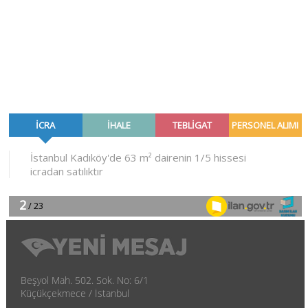
Beşyol Mah. 502. Sok. No: 6/1
Küçükçekmece / İstanbul