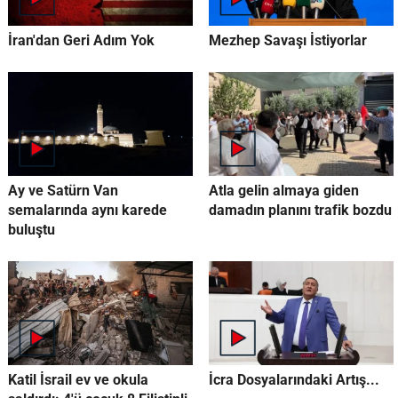
İran'dan Geri Adım Yok
Mezhep Savaşı İstiyorlar
Ay ve Satürn Van
Atla gelin almaya giden
semalarında aynı karede
damadın planını trafik bozdu
buluştu
Katil İsrail ev ve okula
İcra Dosyalarındaki Artış...