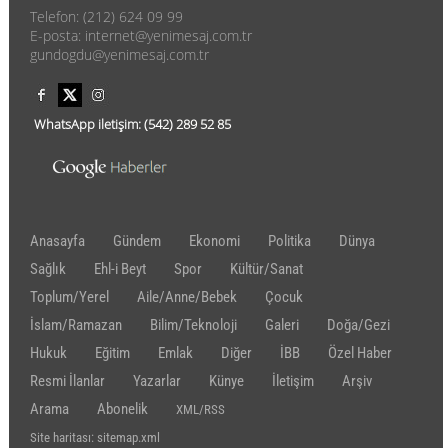
Telefon: (212) 624 09 99
E-posta: internet@yenimesaj.com.tr
gundogdu@yenimesaj.com.tr
WhatsApp iletişim:
(542)
289 52 85
Anasayfa
Gündem
Ekonomi
Politika
Dünya
Sağlık
Ehl-i Beyt
Spor
Kültür/Sanat
Toplum/Yerel
Aile/Anne/Bebek
Çocuk
İslam/Ramazan
Bilim/Teknoloji
Galeri
Doğa/Gezi
Hukuk
Eğitim
Emlak
Diğer
İBB
Özel Haber
Resmi İlanlar
Yazarlar
Künye
İletişim
Arşiv
Arama
Abonelik
XML/RSS
Site haritası: sitemap.xml