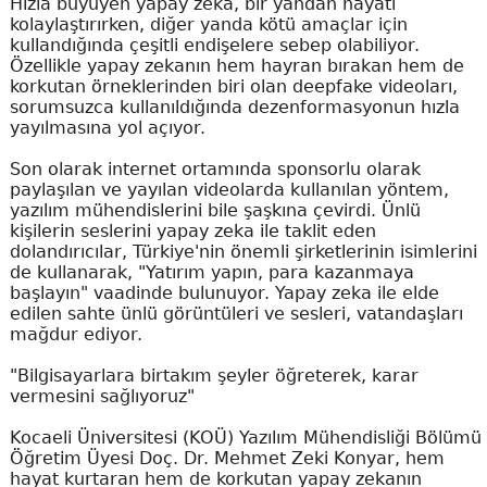
Hızla büyüyen yapay zeka, bir yandan hayatı
kolaylaştırırken, diğer yanda kötü amaçlar için
kullandığında çeşitli endişelere sebep olabiliyor.
Özellikle yapay zekanın hem hayran bırakan hem de
korkutan örneklerinden biri olan deepfake videoları,
sorumsuzca kullanıldığında dezenformasyonun hızla
yayılmasına yol açıyor.
Son olarak internet ortamında sponsorlu olarak
paylaşılan ve yayılan videolarda kullanılan yöntem,
yazılım mühendislerini bile şaşkına çevirdi. Ünlü
kişilerin seslerini yapay zeka ile taklit eden
dolandırıcılar, Türkiye'nin önemli şirketlerinin isimlerini
de kullanarak, "Yatırım yapın, para kazanmaya
başlayın" vaadinde bulunuyor. Yapay zeka ile elde
edilen sahte ünlü görüntüleri ve sesleri, vatandaşları
mağdur ediyor.
"Bilgisayarlara birtakım şeyler öğreterek, karar
vermesini sağlıyoruz"
Kocaeli Üniversitesi (KOÜ) Yazılım Mühendisliği Bölümü
Öğretim Üyesi Doç. Dr. Mehmet Zeki Konyar, hem
hayat kurtaran hem de korkutan yapay zekanın