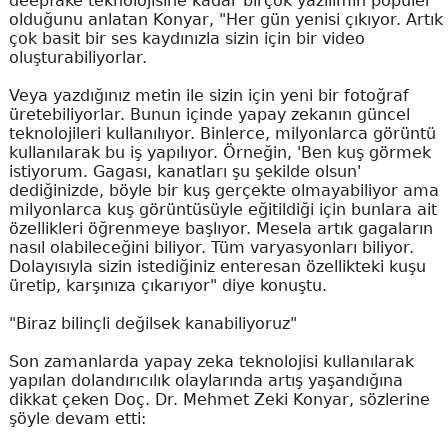
deepfake teknolojisine kadar birçok yazılımın popüler
olduğunu anlatan Konyar, "Her gün yenisi çıkıyor. Artık
çok basit bir ses kaydınızla sizin için bir video
oluşturabiliyorlar.
Veya yazdığınız metin ile sizin için yeni bir fotoğraf
üretebiliyorlar. Bunun içinde yapay zekanın güncel
teknolojileri kullanılıyor. Binlerce, milyonlarca görüntü
kullanılarak bu iş yapılıyor. Örneğin, 'Ben kuş görmek
istiyorum. Gagası, kanatları şu şekilde olsun'
dediğinizde, böyle bir kuş gerçekte olmayabiliyor ama
milyonlarca kuş görüntüsüyle eğitildiği için bunlara ait
özellikleri öğrenmeye başlıyor. Mesela artık gagaların
nasıl olabileceğini biliyor. Tüm varyasyonları biliyor.
Dolayısıyla sizin istediğiniz enteresan özellikteki kuşu
üretip, karşınıza çıkarıyor" diye konuştu.
"Biraz bilinçli değilsek kanabiliyoruz"
Son zamanlarda yapay zeka teknolojisi kullanılarak
yapılan dolandırıcılık olaylarında artış yaşandığına
dikkat çeken Doç. Dr. Mehmet Zeki Konyar, sözlerine
şöyle devam etti: