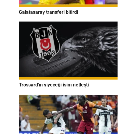
Galatasaray transferi bitirdi
Trossard'ın yiyeceği isim netleşti