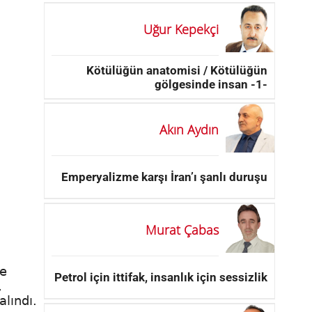
Uğur Kepekçi
Kötülüğün anatomisi / Kötülüğün
gölgesinde insan -1-
Akın Aydın
Emperyalizme karşı İran’ı şanlı duruşu
Murat Çabas
de
Petrol için ittifak, insanlık için sessizlik
,
lındı.