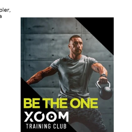
pler,
a