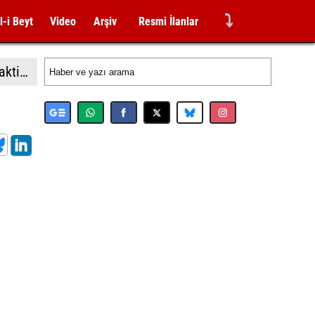
⤵
l-i Beyt
Video
Arşiv
Resmi İlanlar
Almanya İçişleri Bakan Dobrindt: "Leipzig Havalimanı'ndaki İHA saldırısı girişimi amatörce taktiklere işaret etmiyor"