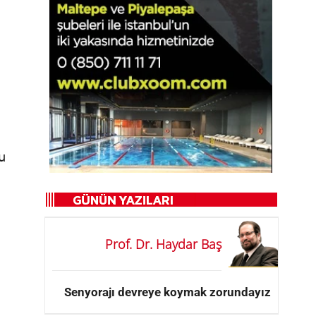
u
Prof. Dr. Haydar Baş
Senyorajı devreye koymak zorundayız