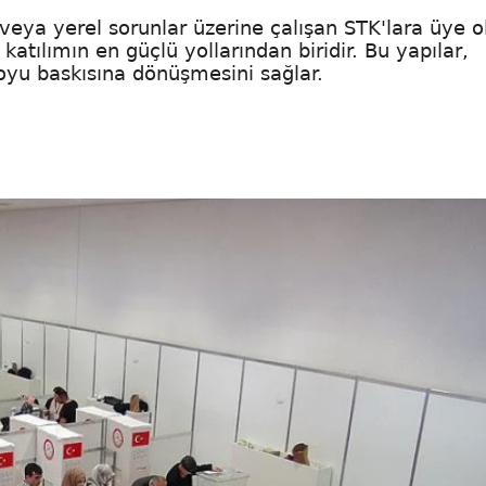
 veya yerel sorunlar üzerine çalışan STK'lara üye 
tılımın en güçlü yollarından biridir. Bu yapılar,
uoyu baskısına dönüşmesini sağlar.