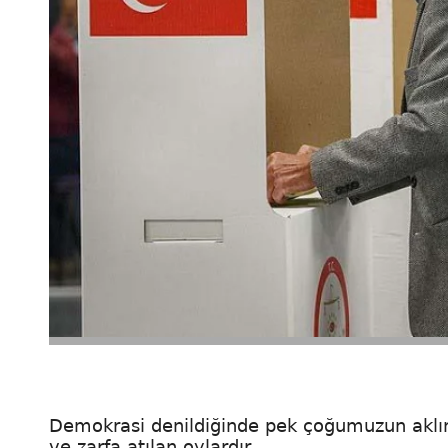
Demokrasi denildiğinde pek çoğumuzun aklına 
ve zarfa atılan oylardır.