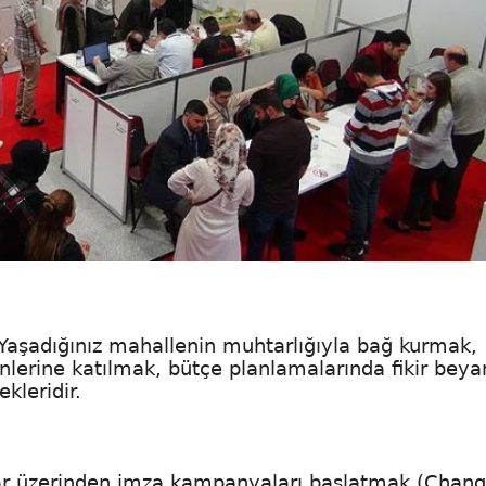
 Yaşadığınız mahallenin muhtarlığıyla bağ kurmak,
nlerine katılmak, bütçe planlamalarında fikir beya
leridir.
ormlar üzerinden imza kampanyaları başlatmak (Chan