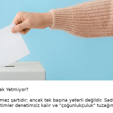
mek Yetmiyor?
z şartıdır; ancak tek başına yeterli değildir. Sa
timler denetimsiz kalır ve "çoğunlukçuluk" tuzağı