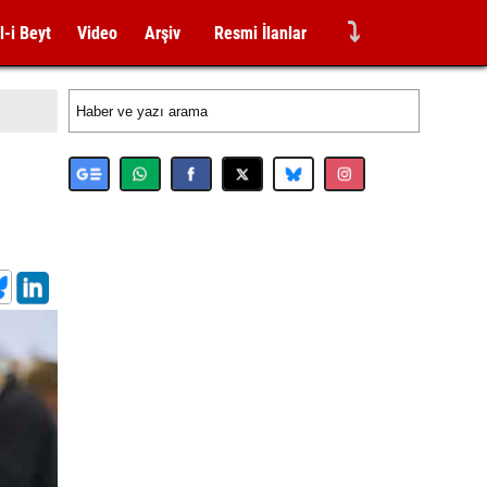
⤵
l-i Beyt
Video
Arşiv
Resmi İlanlar
n