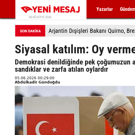
Yazarlar
Günde
06 AĞUSTOS 2026
Arjantin Dışişleri Bakanı Quirno, Bre
Siyasal katılım: Oy verm
Demokrasi denildiğinde pek çoğumuzun akl
sandıklar ve zarfa atılan oylardır
05.06.2026 00:29:00
Abdülkadir Gündoğdu