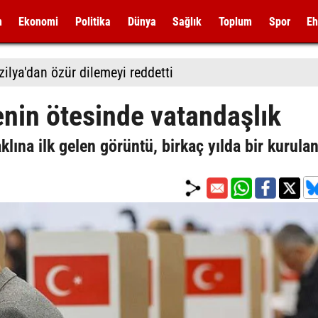
m
Ekonomi
Politika
Dünya
Sağlık
Toplum
Spor
Eh
zilya'dan özür dilemeyi reddetti
enin ötesinde vatandaşlık
ına ilk gelen görüntü, birkaç yılda bir kurula