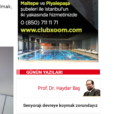
olmak,
Prof. Dr. Haydar Baş
Senyorajı devreye koymak zorundayız