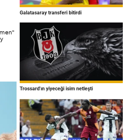
Galatasaray transferi bitirdi
çmen"
oy
Trossard'ın yiyeceği isim netleşti