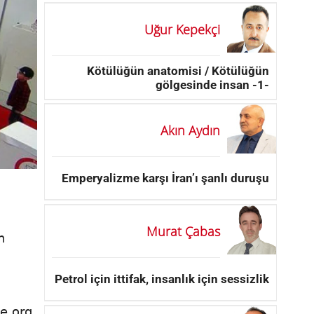
Uğur Kepekçi
Kötülüğün anatomisi / Kötülüğün
gölgesinde insan -1-
Akın Aydın
Emperyalizme karşı İran’ı şanlı duruşu
Murat Çabas
n
Petrol için ittifak, insanlık için sessizlik
ge.org