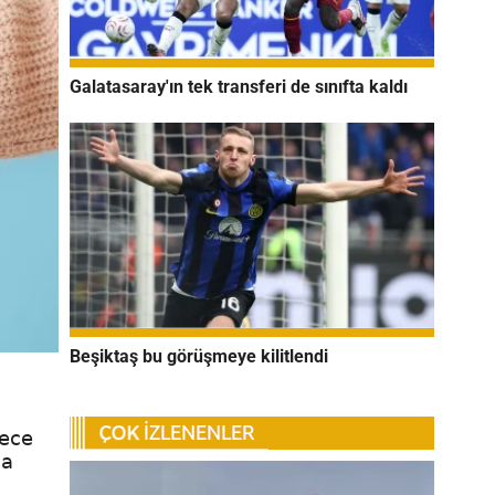
Galatasaray'ın tek transferi de sınıfta kaldı
Beşiktaş bu görüşmeye kilitlendi
dece
na