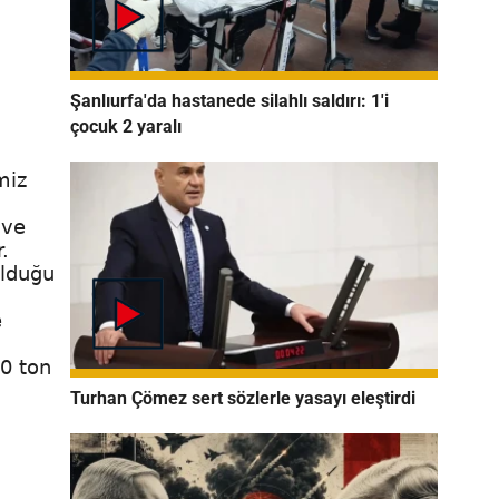
Şanlıurfa'da hastanede silahlı saldırı: 1'i
çocuk 2 yaralı
miz
 ve
.
olduğu
e
10 ton
Turhan Çömez sert sözlerle yasayı eleştirdi