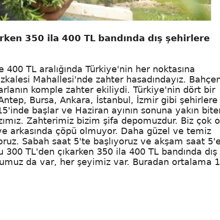
rken 350 ila 400 TL bandında dış şehirlere
le 400 TL aralığında Türkiye'nin her noktasına
Kozkalesi Mahallesi'nde zahter hasadındayız. Bahçe
lanın komple zahter ekiliydi. Türkiye'nin dört bir
ntep, Bursa, Ankara, İstanbul, İzmir gibi şehirlere
15'inde başlar ve Haziran ayının sonuna yakın biter
mız. Zahterimiz bizim şifa depomuzdur. Biz çok 
 ve arkasında çöpü olmuyor. Daha güzel ve temiz
yoruz. Sabah saat 5'te başlıyoruz ve akşam saat 5'
u 300 TL'den çıkarken 350 ila 400 TL bandında dış
uyumuz da var, her şeyimiz var. Buradan ortalama 