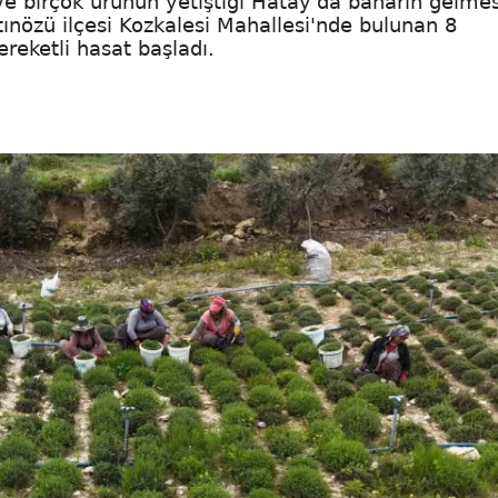
 ve birçok ürünün yetiştiği Hatay'da baharın gelmes
tınözü ilçesi Kozkalesi Mahallesi'nde bulunan 8
reketli hasat başladı.