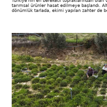
Türkiye'nin en bereketli topraklarından olan
tarımsal ürünler hasat edilmeye başlandı. Al
dönümlük tarlada, ekimi yapılan zahter de be