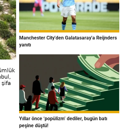
Manchester City'den Galatasaray'a Reijnders
yanıtı
nümlük
nbul,
 şifa
Yıllar önce ‘popülizm’ dediler, bugün batı
peşine düştü!