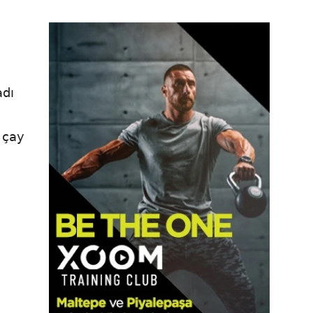
adı
p çay