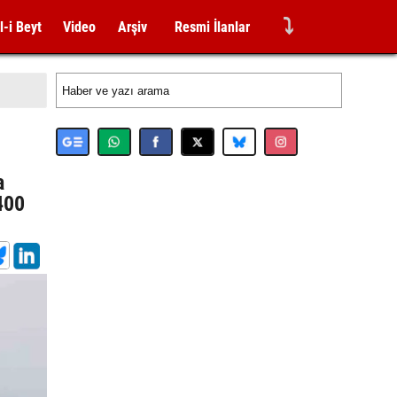
⤵
l-i Beyt
Video
Arşiv
Resmi İlanlar
a
400