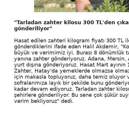
"Tarladan zahter kilosu 300 TL'den çıka
gönderiliyor"
Hasat edilen zahteri kilogram fiyatı 300 TL i
gönderdiklerini ifade eden Halil Akdemir, "
büyük ve verimimiz iyi. Burası 8 dönümlük tar
yanına zahter gönderiyoruz. Adana, Mersin, A
yurt dışına gönderiyoruz. Hasat Mart ayının 
Zahter, Hatay'da yemeklerde olmazsa olmazı
için makasla topluyoruz, daha temiz oluyor
sofralarımıza layık bir şekilde bunu gönderi
kadar devam ediyoruz. Tarladan zahter kilos
şehirlere gönderiliyor. Bu sene çok şükür s
verim bekliyoruz" dedi.