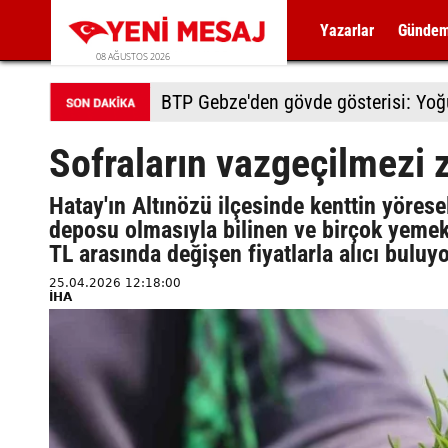
Yazarlar
Günde
08 AĞUSTOS 2026
BTP Gebze'den gövde gösterisi: Yoğun
Sofraların vazgeçilmezi 
Hatay'ın Altınözü ilçesinde kenttin yörese
deposu olmasıyla bilinen ve birçok yemekt
TL arasında değişen fiyatlarla alıcı buluy
25.04.2026 12:18:00
İHA