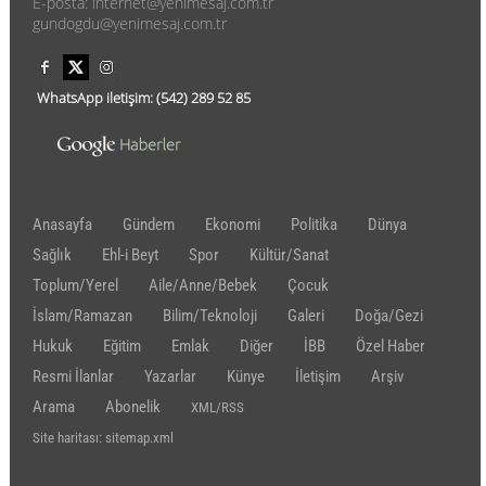
E-posta: internet@yenimesaj.com.tr
gundogdu@yenimesaj.com.tr
WhatsApp iletişim:
(542)
289 52 85
Anasayfa
Gündem
Ekonomi
Politika
Dünya
Sağlık
Ehl-i Beyt
Spor
Kültür/Sanat
Toplum/Yerel
Aile/Anne/Bebek
Çocuk
İslam/Ramazan
Bilim/Teknoloji
Galeri
Doğa/Gezi
Hukuk
Eğitim
Emlak
Diğer
İBB
Özel Haber
Resmi İlanlar
Yazarlar
Künye
İletişim
Arşiv
Arama
Abonelik
XML/RSS
Site haritası: sitemap.xml