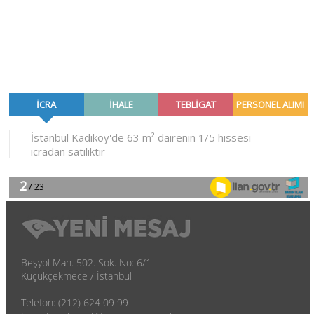
Beşyol Mah. 502. Sok. No: 6/1
Küçükçekmece / İstanbul
Telefon: (212) 624 09 99