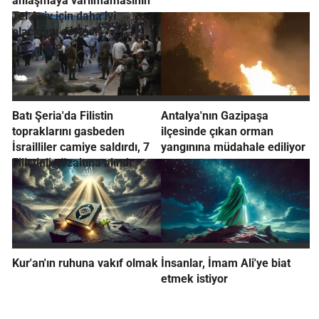
anlaşmaya varılmamasının
Tel Aviv için daha iyi
olacağını söyledi:
Batı Şeria'da Filistin
Antalya'nın Gazipaşa
topraklarını gasbeden
ilçesinde çıkan orman
İsrailliler camiye saldırdı, 7
yangınına müdahale ediliyor
Filistinli gözaltına alındı
Kur'an'ın ruhuna vakıf olmak
İnsanlar, İmam Ali'ye biat
etmek istiyor