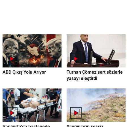
ABD Çıkış Yolu Arıyor
Turhan Çömez sert sözlerle
yasayı eleştirdi
Şanlıurfa'da hastanede
Yangınların sessiz