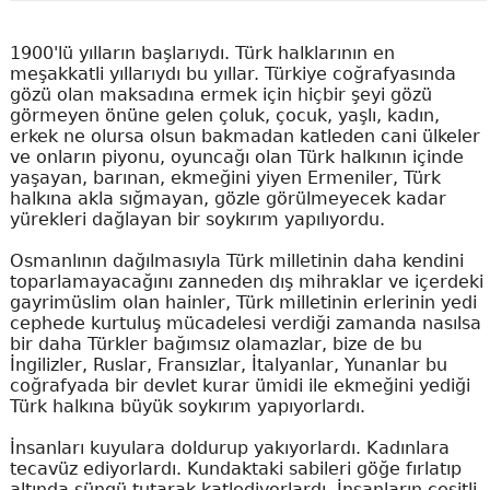
1900'lü yılların başlarıydı. Türk halklarının en
meşakkatli yıllarıydı bu yıllar. Türkiye coğrafyasında
gözü olan maksadına ermek için hiçbir şeyi gözü
görmeyen önüne gelen çoluk, çocuk, yaşlı, kadın,
erkek ne olursa olsun bakmadan katleden cani ülkeler
ve onların piyonu, oyuncağı olan Türk halkının içinde
yaşayan, barınan, ekmeğini yiyen Ermeniler, Türk
halkına akla sığmayan, gözle görülmeyecek kadar
yürekleri dağlayan bir soykırım yapılıyordu.
Osmanlının dağılmasıyla Türk milletinin daha kendini
toparlamayacağını zanneden dış mihraklar ve içerdeki
gayrimüslim olan hainler, Türk milletinin erlerinin yedi
cephede kurtuluş mücadelesi verdiği zamanda nasılsa
bir daha Türkler bağımsız olamazlar, bize de bu
İngilizler, Ruslar, Fransızlar, İtalyanlar, Yunanlar bu
coğrafyada bir devlet kurar ümidi ile ekmeğini yediği
Türk halkına büyük soykırım yapıyorlardı.
İnsanları kuyulara doldurup yakıyorlardı. Kadınlara
tecavüz ediyorlardı. Kundaktaki sabileri göğe fırlatıp
altında süngü tutarak katlediyorlardı. İnsanların çeşitli