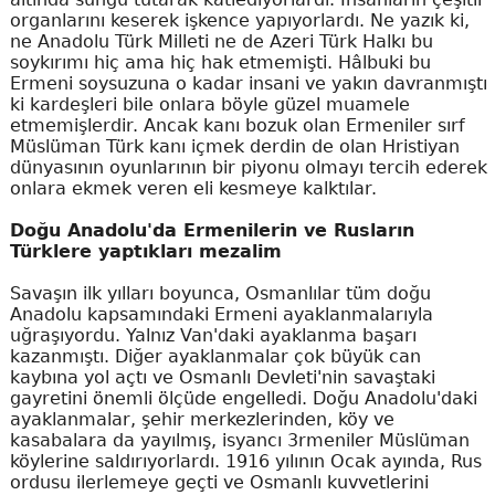
organlarını keserek işkence yapıyorlardı. Ne yazık ki,
ne Anadolu Türk Milleti ne de Azeri Türk Halkı bu
soykırımı hiç ama hiç hak etmemişti. Hâlbuki bu
Ermeni soysuzuna o kadar insani ve yakın davranmıştı
ki kardeşleri bile onlara böyle güzel muamele
etmemişlerdir. Ancak kanı bozuk olan Ermeniler sırf
Müslüman Türk kanı içmek derdin de olan Hristiyan
dünyasının oyunlarının bir piyonu olmayı tercih ederek
onlara ekmek veren eli kesmeye kalktılar.
Doğu Anadolu'da Ermenilerin ve Rusların
Türklere yaptıkları mezalim
Savaşın ilk yılları boyunca, Osmanlılar tüm doğu
Anadolu kapsamındaki Ermeni ayaklanmalarıyla
uğraşıyordu. Yalnız Van'daki ayaklanma başarı
kazanmıştı. Diğer ayaklanmalar çok büyük can
kaybına yol açtı ve Osmanlı Devleti'nin savaştaki
gayretini önemli ölçüde engelledi. Doğu Anadolu'daki
ayaklanmalar, şehir merkezlerinden, köy ve
kasabalara da yayılmış, isyancı 3rmeniler Müslüman
köylerine saldırıyorlardı. 1916 yılının Ocak ayında, Rus
ordusu ilerlemeye geçti ve Osmanlı kuvvetlerini