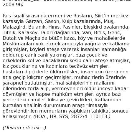
2008 96
)
Rus işgali sırasında ermeni ve Rusların, Siirt'in merkez
kazasıyla Garzan, Sason, Kulp kazalarında, Muş,
Malazgird, Bulanık, Hınıs, Pasinler, Eleşkird ovalarında,
Tifnik, Karaköy, Talori dağlarında, Van, Bitlis, Genç,
Dutak ve Maçka'da bütün kaza, köy ve mahallelerde
Müslümanları yok etmek amacıyla yağma ve katliama
girişmişler, köyleri ateşe vererek insanları samanlığa
doldurup canlı canlı yakmışlar, bazı çocuk ve
erkeklerin kol ve bacaklarını kesip canlı ateşe atmışlar,
kız çocuklarına ve kadınlara tecâvüz etmişler,
hastaları dipçiklerle öldürmüşler, insanların üzerinden
atla geçip kılıçtan geçirmişler, muhacirlerin üzerinde
şarapnel patlatmışlar, mal sahiplerinin mallarını
ellerinden zorla alıp, vermeyenleri öldürünceye kadar
dövmüşler ve hapse mahkûm etmişler, ayrıca bazı
yerlerdeki camileri kiliseye çevirdikleri, katliamdan
kurtulan ahalinin durumunun araştırılmasıyla
görevlendirilen memurların yaptıkları tahkikat sonucu
anlaşılmıştır.
(
BOA., HR. SYS, 2872/4_110113.
)
(Devam edecek…)