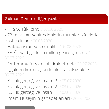
Gökhan Demir / diğer yazıları
- Hirs ve tûl-i emel
/ 07.08.2026
- 72 masumu şehit edenlerin torunları kâfirlerle
dost oldular!
/ 06.08.2026
- Hatada ısrar, yok olmaktır
/ 04.08.2026
- FETÖ, Said gibilerin milleti getirdiği nokta
/
30.07.2026
- 15 Temmuz’u samimi idrak etmek
/ 29.07.2026
- İşgalden kurtuluştan kimler rahatsız olur?
/
09.07.2026
- Kulluk gerçeği ve insan -3-
/ 05.07.2026
- Kulluk gerçeği ve insan -2-
/ 03.07.2026
- Kulluk gerçeği ve insan -1-
/ 02.07.2026
- İmam Hüseyin’in şehadet anları
/ 26.06.2026