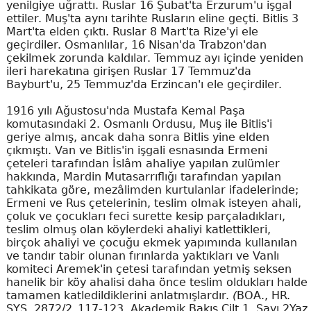
yenilgiye uğrattı. Ruslar 16 Şubat'ta Erzurum'u işgal
ettiler. Muş'ta aynı tarihte Rusların eline geçti. Bitlis 3
Mart'ta elden çıktı. Ruslar 8 Mart'ta Rize'yi ele
geçirdiler. Osmanlılar, 16 Nisan'da Trabzon'dan
çekilmek zorunda kaldılar. Temmuz ayı içinde yeniden
ileri harekatına girişen Ruslar 17 Temmuz'da
Bayburt'u, 25 Temmuz'da Erzincan'ı ele geçirdiler.
1916 yılı Ağustosu'nda Mustafa Kemal Paşa
komutasındaki 2. Osmanlı Ordusu, Muş ile Bitlis'i
geriye almış, ancak daha sonra Bitlis yine elden
çıkmıştı. Van ve Bitlis'in işgali esnasında Ermeni
çeteleri tarafından İslâm ahaliye yapılan zulümler
hakkında, Mardin Mutasarrıflığı tarafından yapılan
tahkikata göre, mezâlimden kurtulanlar ifadelerinde;
Ermeni ve Rus çetelerinin, teslim olmak isteyen ahali,
çoluk ve çocukları feci surette kesip parçaladıkları,
teslim olmuş olan köylerdeki ahaliyi katlettikleri,
birçok ahaliyi ve çocuğu ekmek yapımında kullanılan
ve tandır tabir olunan fırınlarda yaktıkları ve Vanlı
komiteci Aremek'in çetesi tarafından yetmiş seksen
hanelik bir köy ahalisi daha önce teslim oldukları halde
tamamen katledildiklerini anlatmışlardır.
(
BOA., HR.
SYS, 2872/2_117-123. Akademik Bakış Cilt 1, Sayı 2Yaz