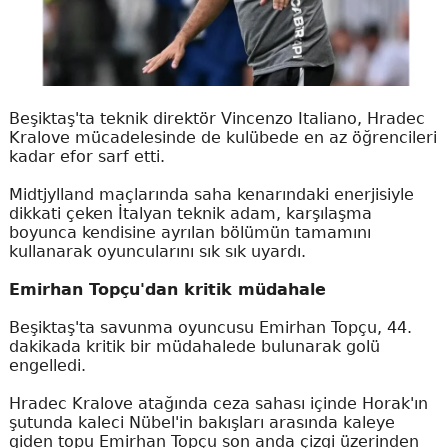
Beşiktaş'ta teknik direktör Vincenzo Italiano, Hradec
Kralove mücadelesinde de kulübede en az öğrencileri
kadar efor sarf etti.
Midtjylland maçlarında saha kenarındaki enerjisiyle
dikkati çeken İtalyan teknik adam, karşılaşma
boyunca kendisine ayrılan bölümün tamamını
kullanarak oyuncularını sık sık uyardı.
Emirhan Topçu'dan kritik müdahale
Beşiktaş'ta savunma oyuncusu Emirhan Topçu, 44.
dakikada kritik bir müdahalede bulunarak golü
engelledi.
Hradec Kralove atağında ceza sahası içinde Horak'ın
şutunda kaleci Nübel'in bakışları arasında kaleye
giden topu Emirhan Topçu son anda çizgi üzerinden