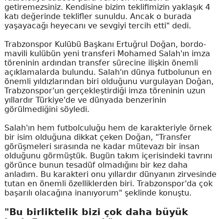
getiremezsiniz. Kendisine bizim teklifimizin yaklaşık 4
katı değerinde teklifler sunuldu. Ancak o burada
yaşayacağı heyecanı ve sevgiyi tercih etti" dedi.
Trabzonspor Kulübü Başkanı Ertuğrul Doğan, bordo-
mavili kulübün yeni transferi Mohamed Salah'ın imza
töreninin ardından transfer sürecine ilişkin önemli
açıklamalarda bulundu. Salah'ın dünya futbolunun en
önemli yıldızlarından biri olduğunu vurgulayan Doğan,
Trabzonspor'un gerçekleştirdiği imza töreninin uzun
yıllardır Türkiye'de ve dünyada benzerinin
görülmediğini söyledi.
Salah'ın hem futbolculuğu hem de karakteriyle örnek
bir isim olduğuna dikkat çeken Doğan, "Transfer
görüşmeleri sırasında ne kadar mütevazı bir insan
olduğunu görmüştük. Bugün takım içerisindeki tavrını
görünce bunun tesadüf olmadığını bir kez daha
anladım. Bu karakteri onu yıllardır dünyanın zirvesinde
tutan en önemli özelliklerden biri. Trabzonspor'da çok
başarılı olacağına inanıyorum" şeklinde konuştu.
"Bu birliktelik bizi çok daha büyük