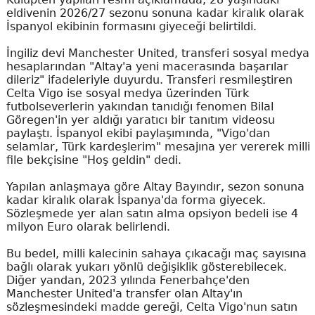
eldivenin 2026/27 sezonu sonuna kadar kiralık olarak
İspanyol ekibinin formasını giyeceği belirtildi.
İngiliz devi Manchester United, transferi sosyal medya
hesaplarından "Altay'a yeni macerasında başarılar
dileriz" ifadeleriyle duyurdu. Transferi resmileştiren
Celta Vigo ise sosyal medya üzerinden Türk
futbolseverlerin yakından tanıdığı fenomen Bilal
Göregen'in yer aldığı yaratıcı bir tanıtım videosu
paylaştı. İspanyol ekibi paylaşımında, "Vigo'dan
selamlar, Türk kardeşlerim" mesajına yer vererek milli
file bekçisine "Hoş geldin" dedi.
Yapılan anlaşmaya göre Altay Bayındır, sezon sonuna
kadar kiralık olarak İspanya'da forma giyecek.
Sözleşmede yer alan satın alma opsiyon bedeli ise 4
milyon Euro olarak belirlendi.
Bu bedel, milli kalecinin sahaya çıkacağı maç sayısına
bağlı olarak yukarı yönlü değişiklik gösterebilecek.
Diğer yandan, 2023 yılında Fenerbahçe'den
Manchester United'a transfer olan Altay'ın
sözleşmesindeki madde gereği, Celta Vigo'nun satın