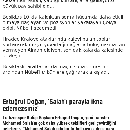
Alexander Nübel, yaptığı kurtarışlarla galibiyette
büyük pay sahibi oldu.
Beşiktaş 10 kişi kaldıktan sonra hücumda daha etkili
olmaya başlayan ve pozisyonlar yakalayan Çekya
ekibi, Nübel'i geçemedi.
Hradec Kralove ataklarında kaleyi bulan topları
kurtararak meşin yuvarlağın ağlarla buluşmasına izin
vermeyen Alman eldiven, son dakikalarda kalesinde
devleşti.
Beşiktaşlı taraftarlar da maçın sona ermesinin
ardından Nübel'i tribünlere çağırarak alkışladı.
Ertuğrul Doğan, 'Salah'ı parayla ikna
edemezsiniz'
Trabzonspor Kulüp Başkanı Ertuğrul Doğan, yeni transfer
Mohamed Salah'ın çok daha yüksek teklifleri geri çevirdiğini
belirterek, "Mohamed Salah gibi bir futbolcuyu sadece para