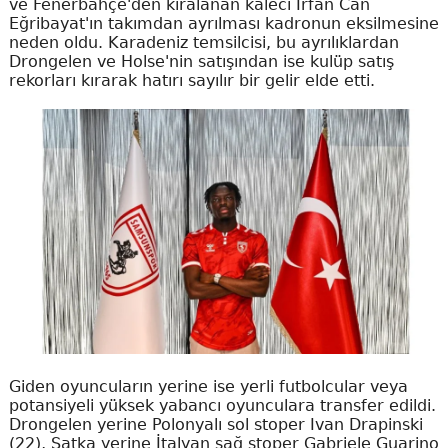
ve Fenerbahçe'den kiralanan kaleci İrfan Can
Eğribayat'ın takımdan ayrılması kadronun eksilmesine
neden oldu. Karadeniz temsilcisi, bu ayrılıklardan
Drongelen ve Holse'nin satışından ise kulüp satış
rekorları kırarak hatırı sayılır bir gelir elde etti.
Giden oyuncuların yerine ise yerli futbolcular veya
potansiyeli yüksek yabancı oyunculara transfer edildi.
Drongelen yerine Polonyalı sol stoper Ivan Drapinski
(22), Satka yerine İtalyan sağ stoper Gabriele Guarino