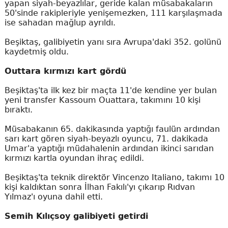
yapan siyah-beyazlılar, geride kalan müsabakaların
50'sinde rakipleriyle yenişemezken, 111 karşılaşmada
ise sahadan mağlup ayrıldı.
Beşiktaş, galibiyetin yanı sıra Avrupa'daki 352. golünü
kaydetmiş oldu.
Outtara kırmızı kart gördü
Beşiktaş'ta ilk kez bir maçta 11'de kendine yer bulan
yeni transfer Kassoum Ouattara, takımını 10 kişi
bıraktı.
Müsabakanın 65. dakikasında yaptığı faulün ardından
sarı kart gören siyah-beyazlı oyuncu, 71. dakikada
Umar'a yaptığı müdahalenin ardından ikinci sarıdan
kırmızı kartla oyundan ihraç edildi.
Beşiktaş'ta teknik direktör Vincenzo Italiano, takımı 10
kişi kaldıktan sonra İlhan Fakılı'yı çıkarıp Rıdvan
Yılmaz'ı oyuna dahil etti.
Semih Kılıçsoy galibiyeti getirdi