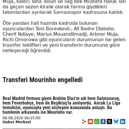
Muja, kaleci Taha Tosun ve sağ bek Mustafa Haluk Tan
da geçen sezon kiralık olarak forma giydikleri
takımlardan ayrılarak Samsunspor kadrosuna katıldı.
Öte yandan hali hazırda kadroda bulunan
oyunculardan Toni Borevkovic, Ali Badre Diabate,
Cherif Ndiaye, Marius Mouandilmadji, Arbnor Muja,
Richi Omorowa gibi oyuncuların durumunun ise gelen
trasnfer teklifleri ve yeni transferin durumuna göre
netleşeceği öğrenildi.
Transferi Mourinho engelledi
Real Madrid forması giyen Brahim Diaz'ın adı hem Galatasaray,
hem Fenerbahçe, hem de Beşiktaş'la anılıyordu. Ancak La Liga
temsilcisi, oyuncuyla yeni sözleşme konusunda anlaştı. Bu
hamlenin arkasında ise Mourinho var.
08.08.2026 06:25:00
Haber Merkezi