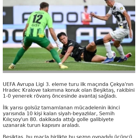
UEFA Avrupa Ligi 3. eleme turu ilk maçında Çekya'nın
Hradec Kralove takımına konuk olan Beşiktaş, rakibini
1-0 yenerek rövanş öncesinde avantaj sağladı.
İlk yarısı golsüz tamamlanan mücadelenin ikinci
yarısında 10 kişi kalan siyah-beyazlılar, Semih
Kılıçsoy'un 80. dakikada attığı golle galibiyete
uzanarak turun kapısını araladı.
Beşiktaş, bu maçla birlikte bu sezon oynadığı üçüncü