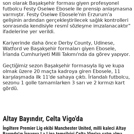
son olarak Başakşehir forması giyen profesyonel
futbolcu Festy Oseiwe Ebosele ile prensip anlaşmasına
varmıştır. Festy Oseiwe Ebosele'nin Erzurum'a
gelişinin ardından gerçekleştirilecek sağlık kontrolleri
sonrasında kendisiyle resmî sözleşme imzalanacaktır"
ifadelerine yer verildi.
Kariyerinde daha önce Derby County, Udinese,
Watford ve Başakşehir formaları giyen Ebosele,
İrlanda Cumhuriyeti Milli Takımı'nda da görev yapıyor.
Geçtiğimiz sezon Başakşehir formasıyla lig ve kupa
olmak üzere 20 maçta kadroya giren Ebosele, 11
karşılaşmada ilk 11'de sahaya çıktı. İrlandalı futbolcu,
sezonu 1 golle tamamlarken 3 sarı ve 2 kırmızı kart
gördü.
Altay Bayındır, Celta Vigo'da
İngiltere Premier Lig ekibi Manchester United, milli kaleci Altay
Bayındır'ın İspanya La Liga temsilcisi Celta Vigo'ya satın alma