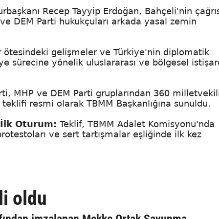
başkanı Recep Tayyip Erdoğan, Bahçeli'nin çağrı
P ve DEM Parti hukukçuları arkada yasal zemin
r ötesindeki gelişmeler ve Türkiye'nin diplomatik
e sürecine yönelik uluslararası ve bölgesel istişar
rti, MHP ve DEM Parti gruplarından 360 milletvekil
 teklifi resmi olarak TBMM Başkanlığına sunuldu.
 İlk Oturum:
Teklif, TBMM Adalet Komisyonu'nda
protestoları ve sert tartışmalar eşliğinde ilk kez
li oldu
rafından imzalanan Mekke Ortak Savunma