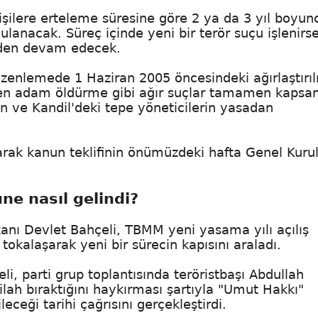
işilere erteleme süresine göre 2 ya da 3 yıl boyun
lanacak. Süreç içinde yeni bir terör suçu işlenirs
erden devam edecek.
enlemede 1 Haziran 2005 öncesindeki ağırlaştırı
en adam öldürme gibi ağır suçlar tamamen kapsam
an ve Kandil'deki tepe yöneticilerin yasadan
ak kanun teklifinin önümüzdeki hafta Genel Kurul
ne nasıl gelindi?
nı Devlet Bahçeli, TBMM yeni yasama yılı açılış
tokalaşarak yeni bir sürecin kapısını araladı.
li, parti grup toplantısında teröristbaşı Abdullah
silah bıraktığını haykırması şartıyla "Umut Hakkı"
eceği tarihi çağrısını gerçekleştirdi.