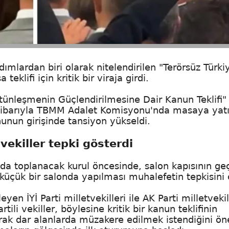
dımlardan biri olarak nitelendirilen "Terörsüz Türki
eklifi için kritik bir viraja girdi.
ünleşmenin Güçlendirilmesine Dair Kanun Teklifi"
ibarıyla TBMM Adalet Komisyonu'nda masaya yatır
nun girişinde tansiyon yükseldi.
 vekiller tepki gösterdi
a toplanacak kurul öncesinde, salon kapısının ge
, küçük bir salonda yapılması muhalefetin tepkisini 
İYİ Parti milletvekilleri ile AK Parti milletvekil
tili vekiller, böylesine kritik bir kanun teklifinin
rak dar alanlarda müzakere edilmek istendiğini ön