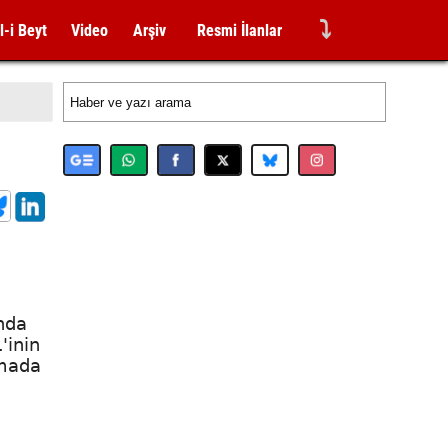
⤵
l-i Beyt
Video
Arşiv
Resmi İlanlar
ında
'inin
amada