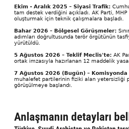
Ekim - Aralık 2025 – Siyasi Trafik:
Cumhur
tam destek verdiğini açıkladı. AK Parti, MH
oluşturmak için teknik çalışmalara başladı.
Bahar 2026 – Bölgesel Görüşmeler:
Sını
adımları doğrultusunda terör örgütünün tasfiy
yürütüldü.
5 Ağustos 2026 – Teklif Meclis'te:
AK Pa
ortak imzasıyla hazırlanan 12 maddelik yasa
7 Ağustos 2026 (Bugün) – Komisyonda
muhalefet partilerinin fiziki alan yetersizliği 
görüşülmeye başlandı.
Anlaşmanın detayları bel
Türkiye, Suudi Arabistan ve Pakistan ta