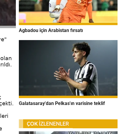
Agbadou için Arabistan fırsatı
ye"
 olan
ıldı.
ç
Galatasaray'dan Pelkas'ın varisine teklif
çekti.
leri
e