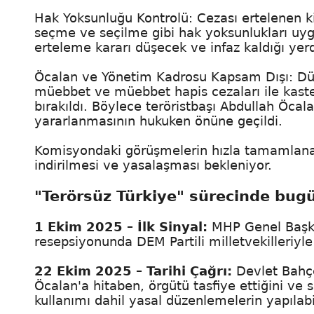
Hak Yoksunluğu Kontrolü: Cezası ertelenen k
seçme ve seçilme gibi hak yoksunlukları uygu
erteleme kararı düşecek ve infaz kaldığı y
Öcalan ve Yönetim Kadrosu Kapsam Dışı: Düz
müebbet ve müebbet hapis cezaları ile kast
bırakıldı. Böylece teröristbaşı Abdullah Öcal
yararlanmasının hukuken önüne geçildi.
Komisyondaki görüşmelerin hızla tamamlanar
indirilmesi ve yasalaşması bekleniyor.
"Terörsüz Türkiye" sürecinde bugü
1 Ekim 2025 – İlk Sinyal:
MHP Genel Başka
resepsiyonunda DEM Partili milletvekilleriyle 
22 Ekim 2025 – Tarihi Çağrı:
Devlet Bahçe
Öcalan'a hitaben, örgütü tasfiye ettiğini ve 
kullanımı dahil yasal düzenlemelerin yapılabil