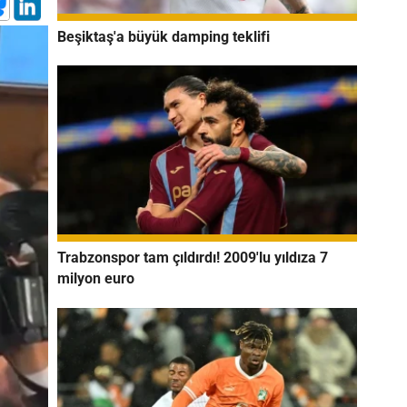
Beşiktaş'a büyük damping teklifi
Trabzonspor tam çıldırdı! 2009'lu yıldıza 7
milyon euro