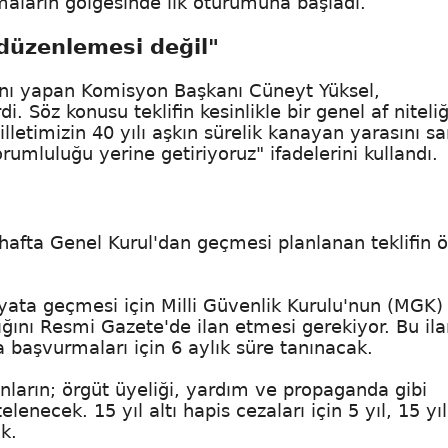
maların gölgesinde ilk oturumuna başladı.
 düzenlemesi değil"
ını yapan Komisyon Başkanı Cüneyt Yüksel,
. Söz konusu teklifin kesinlikle bir genel af niteliğ
illetimizin 40 yılı aşkın sürelik kanayan yarasını s
orumluluğu yerine getiriyoruz" ifadelerini kullandı.
afta Genel Kurul'dan geçmesi planlanan teklifin 
ata geçmesi için Milli Güvenlik Kurulu'nun (MGK) 
tığını Resmi Gazete'de ilan etmesi gerekiyor. Bu ila
başvurmaları için 6 aylık süre tanınacak.
nların; örgüt üyeliği, yardım ve propaganda gibi
elenecek. 15 yıl altı hapis cezaları için 5 yıl, 15 yıl
k.