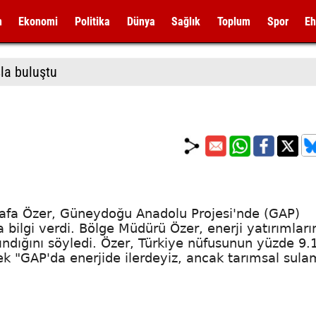
m
Ekonomi
Politika
Dünya
Sağlık
Toplum
Spor
Eh
la buluştu
tafa Özer, Güneydoğu Anadolu Projesi'nde (GAP)
a bilgi verdi. Bölge Müdürü Özer, enerji yatırımlar
ındığını söyledi. Özer, Türkiye nüfusunun yüzde 9.1
rek "GAP'da enerjide ilerdeyiz, ancak tarımsal sul