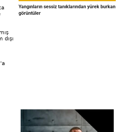
Yangınların sessiz tanıklarından yürek burkan
ca
görüntüler
e
lmış
 dışı
'a