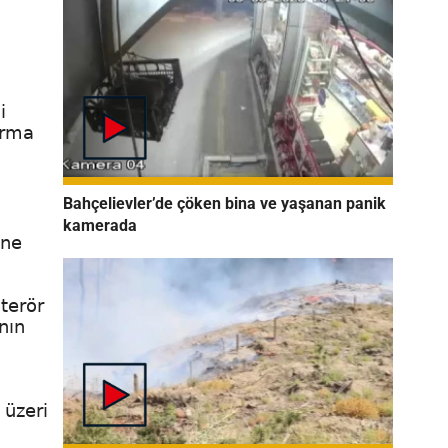
i
arma
Bahçelievler’de çöken bina ve yaşanan panik
kamerada
öne
terör
nın
 üzeri