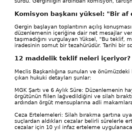
sürdü. Gerginliğin ardından komisyon, tartış
Komisyon başkanı yüksel: "Bir af
Gergin başlayan toplantının açılış konuşmas
düzenlemenin içeriğine dair net mesajlar verdi
taşımadığını vurgulayan Yüksel, "Bu teklif, m
iradesinin somut bir tezahürüdür. Tarihi bir s
12 maddelik teklif neleri içeriyor?
Meclis Başkanlığına sunulan ve önümüzdeki h
çıkan hukuki detayları şunlar:
MGK Şartı ve 6 Aylık Süre: Düzenlemenin hay
örgütünün fiilen lağvedildiğini ve silah bırak
ardından örgüt mensuplarına adli makamlara 
Ceza Ertelemeleri: Silah bırakma şartına uya
suçlardan aldıkları cezalar belirli sürelerle ert
cezalar için 10 yıl infaz erteleme uygulanaca