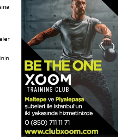
sına
eler
inin