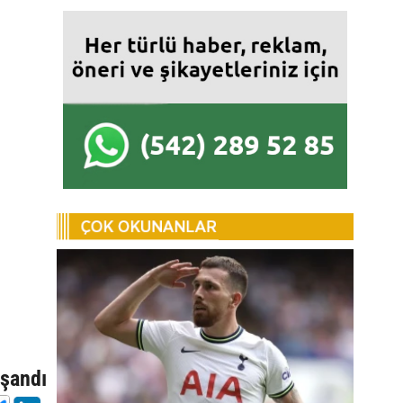
n
aşandı