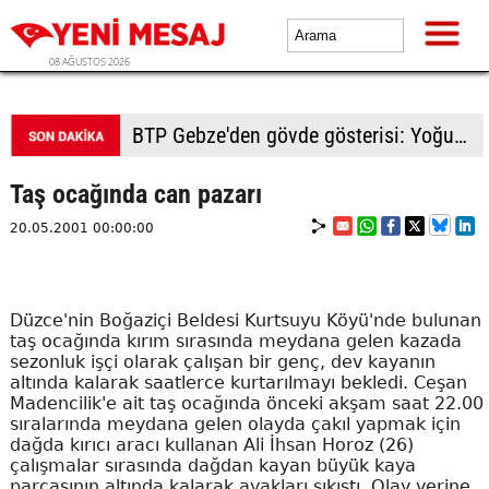
08 AĞUSTOS 2026
BTP Kocaeli'den Darıca çıkarması: Esnaf ve derneklerden yoğun ilgi
Taş ocağında can pazarı
20.05.2001 00:00:00
Düzce'nin Boğaziçi Beldesi Kurtsuyu Köyü'nde bulunan
taş ocağında kırım sırasında meydana gelen kazada
sezonluk işçi olarak çalışan bir genç, dev kayanın
altında kalarak saatlerce kurtarılmayı bekledi. Ceşan
Madencilik'e ait taş ocağında önceki akşam saat 22.00
sıralarında meydana gelen olayda çakıl yapmak için
dağda kırıcı aracı kullanan Ali İhsan Horoz (26)
çalışmalar sırasında dağdan kayan büyük kaya
parçasının altında kalarak ayakları sıkıştı. Olay yerine