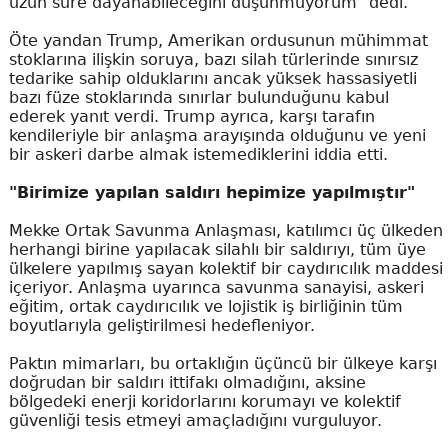
uzun süre dayanabileceğini düşünmüyorum" dedi.
Öte yandan Trump, Amerikan ordusunun mühimmat
stoklarına ilişkin soruya, bazı silah türlerinde sınırsız
tedarike sahip olduklarını ancak yüksek hassasiyetli
bazı füze stoklarında sınırlar bulunduğunu kabul
ederek yanıt verdi. Trump ayrıca, karşı tarafın
kendileriyle bir anlaşma arayışında olduğunu ve yeni
bir askeri darbe almak istemediklerini iddia etti.
"Birimize yapılan saldırı hepimize yapılmıştır"
Mekke Ortak Savunma Anlaşması, katılımcı üç ülkeden
herhangi birine yapılacak silahlı bir saldırıyı, tüm üye
ülkelere yapılmış sayan kolektif bir caydırıcılık maddesi
içeriyor. Anlaşma uyarınca savunma sanayisi, askeri
eğitim, ortak caydırıcılık ve lojistik iş birliğinin tüm
boyutlarıyla geliştirilmesi hedefleniyor.
Paktın mimarları, bu ortaklığın üçüncü bir ülkeye karşı
doğrudan bir saldırı ittifakı olmadığını, aksine
bölgedeki enerji koridorlarını korumayı ve kolektif
güvenliği tesis etmeyi amaçladığını vurguluyor.