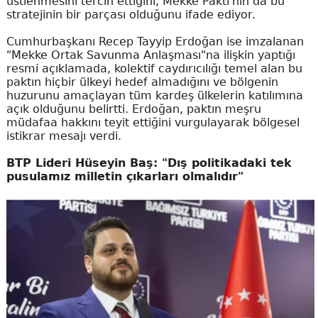
üstlenmesini tercih ettiğini, Mekke Paktı'nın da bu
stratejinin bir parçası olduğunu ifade ediyor.
Cumhurbaşkanı Recep Tayyip Erdoğan ise imzalanan
"Mekke Ortak Savunma Anlaşması"na ilişkin yaptığı
resmi açıklamada, kolektif caydırıcılığı temel alan bu
paktın hiçbir ülkeyi hedef almadığını ve bölgenin
huzurunu amaçlayan tüm kardeş ülkelerin katılımına
açık olduğunu belirtti. Erdoğan, paktın meşru
müdafaa hakkını teyit ettiğini vurgulayarak bölgesel
istikrar mesajı verdi.
BTP Lideri Hüseyin Baş: "Dış politikadaki tek
pusulamız milletin çıkarları olmalıdır"