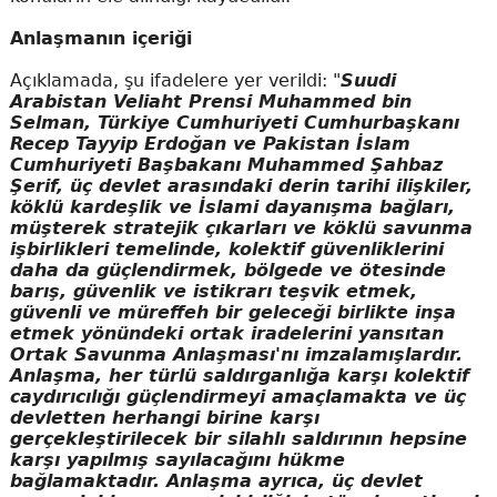
Anlaşmanın içeriği
Açıklamada, şu ifadelere yer verildi: "
Suudi
Arabistan Veliaht Prensi Muhammed bin
Selman, Türkiye Cumhuriyeti Cumhurbaşkanı
Recep Tayyip Erdoğan ve Pakistan İslam
Cumhuriyeti Başbakanı Muhammed Şahbaz
Şerif, üç devlet arasındaki derin tarihi ilişkiler,
köklü kardeşlik ve İslami dayanışma bağları,
müşterek stratejik çıkarları ve köklü savunma
işbirlikleri temelinde, kolektif güvenliklerini
daha da güçlendirmek, bölgede ve ötesinde
barış, güvenlik ve istikrarı teşvik etmek,
güvenli ve müreffeh bir geleceği birlikte inşa
etmek yönündeki ortak iradelerini yansıtan
Ortak Savunma Anlaşması'nı imzalamışlardır.
Anlaşma, her türlü saldırganlığa karşı kolektif
caydırıcılığı güçlendirmeyi amaçlamakta ve üç
devletten herhangi birine karşı
gerçekleştirilecek bir silahlı saldırının hepsine
karşı yapılmış sayılacağını hükme
bağlamaktadır. Anlaşma ayrıca, üç devlet