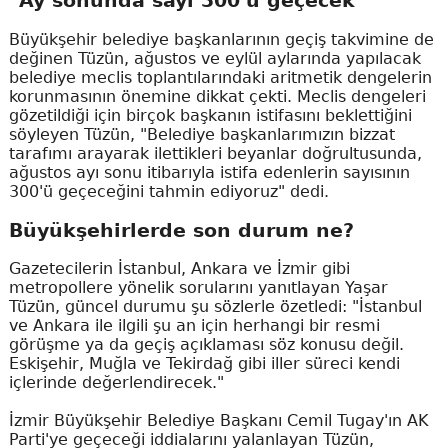
"Ay sonunda sayı 300'ü geçecek"
Büyükşehir belediye başkanlarının geçiş takvimine de
değinen Tüzün, ağustos ve eylül aylarında yapılacak
belediye meclis toplantılarındaki aritmetik dengelerin
korunmasının önemine dikkat çekti. Meclis dengeleri
gözetildiği için birçok başkanın istifasını beklettiğini
söyleyen Tüzün, "Belediye başkanlarımızın bizzat
tarafımı arayarak ilettikleri beyanlar doğrultusunda,
ağustos ayı sonu itibarıyla istifa edenlerin sayısının
300'ü geçeceğini tahmin ediyoruz" dedi.
Büyükşehirlerde son durum ne?
Gazetecilerin İstanbul, Ankara ve İzmir gibi
metropollere yönelik sorularını yanıtlayan Yaşar
Tüzün, güncel durumu şu sözlerle özetledi: "İstanbul
ve Ankara ile ilgili şu an için herhangi bir resmi
görüşme ya da geçiş açıklaması söz konusu değil.
Eskişehir, Muğla ve Tekirdağ gibi iller süreci kendi
içlerinde değerlendirecek."
İzmir Büyükşehir Belediye Başkanı Cemil Tugay'ın AK
Parti'ye geçeceği iddialarını yalanlayan Tüzün,