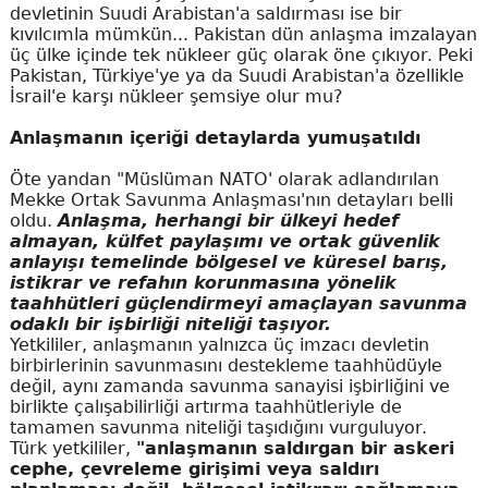
devletinin Suudi Arabistan'a saldırması ise bir
kıvılcımla mümkün... Pakistan dün anlaşma imzalayan
üç ülke içinde tek nükleer güç olarak öne çıkıyor. Peki
Pakistan, Türkiye'ye ya da Suudi Arabistan'a özellikle
İsrail'e karşı nükleer şemsiye olur mu?
Anlaşmanın içeriği detaylarda yumuşatıldı
Öte yandan "Müslüman NATO' olarak adlandırılan
Mekke Ortak Savunma Anlaşması'nın detayları belli
oldu.
Anlaşma, herhangi bir ülkeyi hedef
almayan, külfet paylaşımı ve ortak güvenlik
anlayışı temelinde bölgesel ve küresel barış,
istikrar ve refahın korunmasına yönelik
taahhütleri güçlendirmeyi amaçlayan savunma
odaklı bir işbirliği niteliği taşıyor.
Yetkililer, anlaşmanın yalnızca üç imzacı devletin
birbirlerinin savunmasını destekleme taahhüdüyle
değil, aynı zamanda savunma sanayisi işbirliğini ve
birlikte çalışabilirliği artırma taahhütleriyle de
tamamen savunma niteliği taşıdığını vurguluyor.
Türk yetkililer,
"anlaşmanın saldırgan bir askeri
cephe, çevreleme girişimi veya saldırı