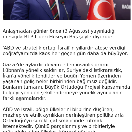
Anlaşmadan günler önce (3 Ağustos) yayınladığı
mesajda BTP Lideri Hüseyin Baş şöyle diyordu:
'ABD ve stratejik ortağı İsrail'in yıllardır ateşe verdiği
coğrafyamızda kaos her geçen gün daha da büyüyor.
Gazze'de aylardır devam eden insanlık dramı,
Lübnan'a yönelik saldırılar, Suriye'deki istikrarsızlık,
İran'a yönelik tehditler ve bugün Yemen üzerinden
yaşanan gelişmeler birbirinden bağımsız değildir.
Bunların tamamı, Büyük Ortadoğu Projesi kapsamında
bölgeyi yeniden şekillendirmeye yönelik aynı planın
farklı aşamalarıdır.
ABD ve İsrail, bölge ülkelerini birbirine düşüren,
mezhep ve etnik ayrılıkları derinleştiren politikalarla
Ortadoğu'yu sürekli çatışma içinde tutmak
istemektedir. Çünkü parçalanmış ve birbirleriyle
mücadele eden ülkeler, küresel güçlerin