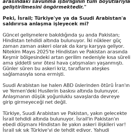
arasındaki savunma işbirliğinin tüm boyutlarıyla
geliştirilmesini öngörmektedir."
Peki, İsrail; Türkiye'ye ya da Suudi Arabistan'a
saldırırsa anlaşma işleyecek mi?
Güncel gelişmelere bakıldığında şu anda Pakistan;
Hindistan tehdidi altında bulunuyor. İki nükleer güç
zaman zaman askeri olarak da karşı karşıya geliyor.
Nitekim Mayıs 2025'te Hindistan ve Pakistan arasında
Keşmir bölgesindeki artan gerilim nedeniyle kısa süreli
ama şiddetli sınır ötesi hava çatışmaları yaşanmıştı.
Günler süren bu askeri kriz, tarafların ateşkes
sağlamasıyla sona ermişti.
Suudi Arabistan ise halen ABD üslerinden ötürü İran'ın
ve Yemen'deki Husilerin baskısı altında bulunuyor.
Anlaşmanın düşük yoğunluklu savaşlarda devreye
girip girmeyeceği net değil.
Türkiye, Suudi Arabistan ve Pakistan, yakın gelecekte
İsrail tehdidi altında bulunuyor. İsrail'in Pakistan'ın
ebedi düşmanı Hindistan ile yakın askeri ilişkileri var!
İsrail sık sık Türkiye'yi de tehdit ediyor. Yahudi