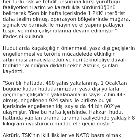
her türlü risk ve tehdit unsuruna karşı yürüttüğü
faaliyetlerini azim ve kararlılıkla sürdürdüğünü
belirterek "Son bir hafta içerisinde 1 PKK'lı terörist
daha teslim olmuş, operasyon bölgelerinde mağara,
sığınak ve barınak ile mayın ve el yapımı patlayıcı
tespit ve imha çalışmalarına devam edilmiştir."
ifadesini kullandı.
Hudutlarda kaçakçılığın önlenmesi, yasa dışı geçişlerin
engellenmesi ve terörle mücadelede etkinliğin
artırılması amacıyla etkin ve ileri teknolojiye dayalı
tedbirler alındığına dikkati çeken Aktürk, şunları
kaydetti:
"Son bir haftada, 490 şahıs yakalanmış, 1 Ocak'tan
bugüne kadar hudutlarımızdan yasa dışı yollarla
geçmeye çalışırken yakalananların sayısı 7 bin 443
olmuş, engellenen 924 şahıs ile birlikte bu yıl
içerisinde engellenen kişi sayısı da 44 bin 802'ye
ulaşmıştır. Yine bu hafta içerisinde, Hakkari hudut
hattında yapılan arama-tarama faaliyetinde yaklaşık 8
kilogram uyuşturucu madde ele geçirilmiştir."
Aktürk, TSK'nın ikili ilişkiler ve NATO başta olmak