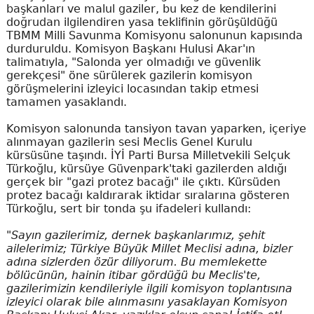
başkanları ve malul gaziler, bu kez de kendilerini
doğrudan ilgilendiren yasa teklifinin görüşüldüğü
TBMM Milli Savunma Komisyonu salonunun kapısında
durduruldu. Komisyon Başkanı Hulusi Akar'ın
talimatıyla, "Salonda yer olmadığı ve güvenlik
gerekçesi" öne sürülerek gazilerin komisyon
görüşmelerini izleyici locasından takip etmesi
tamamen yasaklandı.
Komisyon salonunda tansiyon tavan yaparken, içeriye
alınmayan gazilerin sesi Meclis Genel Kurulu
kürsüsüne taşındı. İYİ Parti Bursa Milletvekili Selçuk
Türkoğlu, kürsüye Güvenpark'taki gazilerden aldığı
gerçek bir "gazi protez bacağı" ile çıktı. Kürsüden
protez bacağı kaldırarak iktidar sıralarına gösteren
Türkoğlu, sert bir tonda şu ifadeleri kullandı:
"Sayın gazilerimiz, dernek başkanlarımız, şehit
ailelerimiz; Türkiye Büyük Millet Meclisi adına, bizler
adına sizlerden özür diliyorum. Bu memlekette
bölücünün, hainin itibar gördüğü bu Meclis'te,
gazilerimizin kendileriyle ilgili komisyon toplantısına
izleyici olarak bile alınmasını yasaklayan Komisyon