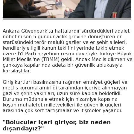
Ankara Güvenpark'ta haftalardır sürdürdükleri adalet
nöbetini son 5 gündür açlık grevine dönüştüren er
statüsündeki terör malulü gaziler ve er şehit aileleri,
kendileriyle ilgili kanun teklifini yerinde takip etmek
üzere İYİ Parti heyetinin resmi davetiyle Türkiye Büyük
Millet Meclisi'ne (TBMM) geldi. Ancak Meclis dikmen ve
çankaya kapılarında adeta bir güvenlik ablukasıyla
karşılaştılar.
Giriş kartları basılmasına rağmen emniyet güçleri ve
meclis koruma amirliği tarafından içeriye alınmayan
gazi ve şehit yakınları, uzun süre kapıda bekletildi.
Duruma müdahale etmek için nizamiye kapısına
koşan muhalefet milletvekilleri ile güvenlik güçleri
arasında çok sert tartışmalar ve itişmeler yaşandı.
"Bölücüler içeri giriyor, biz neden
dışarıdayız?"