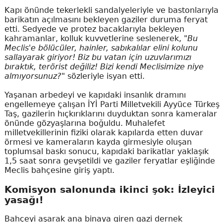
Kapı önünde tekerlekli sandalyeleriyle ve bastonlarıyla
barikatın açılmasını bekleyen gaziler duruma feryat
etti. Sedyede ve protez bacaklarıyla bekleyen
kahramanlar, kolluk kuvvetlerine seslenerek,
"Bu
Meclis'e bölücüler, hainler, sabıkalılar elini kolunu
sallayarak giriyor! Biz bu vatan için uzuvlarımızı
bıraktık, terörist değiliz! Bizi kendi Meclisimize niye
almıyorsunuz?"
sözleriyle isyan etti.
Yaşanan arbedeyi ve kapıdaki insanlık dramını
engellemeye çalışan İYİ Parti Milletvekili Ayyüce Türkeş
Taş, gazilerin hıçkırıklarını duyduktan sonra kameralar
önünde gözyaşlarına boğuldu. Muhalefet
milletvekillerinin fiziki olarak kapılarda etten duvar
örmesi ve kameraların kayda girmesiyle oluşan
toplumsal baskı sonucu, kapıdaki barikatlar yaklaşık
1,5 saat sonra gevşetildi ve gaziler feryatlar eşliğinde
Meclis bahçesine giriş yaptı.
Komisyon salonunda ikinci şok: İzleyici
yasağı!
Bahçeyi aşarak ana binaya giren gazi dernek