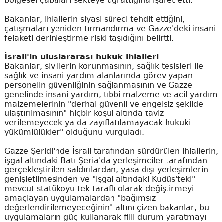
bölgesel çabaları sekteye uğrattığına işaret etti.
Bakanlar, ihlallerin siyasi süreci tehdit ettiğini,
çatışmaları yeniden tırmandırma ve Gazze'deki insani
felaketi derinleştirme riski taşıdığını belirtti.
İsrail'in uluslararası hukuk ihlalleri
Bakanlar, sivillerin korunmasının, sağlık tesisleri ile
sağlık ve insani yardım alanlarında görev yapan
personelin güvenliğinin sağlanmasının ve Gazze
genelinde insani yardım, tıbbi malzeme ve acil yardım
malzemelerinin "derhal güvenli ve engelsiz şekilde
ulaştırılmasının" hiçbir koşul altında taviz
verilemeyecek ya da zayıflatılamayacak hukuki
yükümlülükler" olduğunu vurguladı.
Gazze Şeridi'nde İsrail tarafından sürdürülen ihlallerin,
işgal altındaki Batı Şeria'da yerleşimciler tarafından
gerçekleştirilen saldırılardan, yasa dışı yerleşimlerin
genişletilmesinden ve "işgal altındaki Kudüs'teki"
mevcut statükoyu tek taraflı olarak değiştirmeyi
amaçlayan uygulamalardan "bağımsız
değerlendirilemeyeceğinin" altını çizen bakanlar, bu
uygulamaların güç kullanarak fiili durum yaratmayı