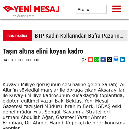
07 AĞUSTOS 2026
BTP Kadın Kollarından Bafra Pazarında dev üye hamlesi
Taşın altına elini koyan kadro
04.08.2001 00:00:00
Kuvay-ı Milliye görüşünün sesi haline gelen Sanatçı Ali
Altın'ın söylediği marşlar ile doruğa çıkan Aksaraylılar
ile Kuvay-ı Milliye kadrosunun kucaklaştığı toplantıda,
ekipten eğitimci yazar Baki Bektaş, Yeni Mesaj
Gazetesi Yazıişleri Müdürü İbrahim Berk, İGDAŞ eski
genel müdür Fuat Şengül, Savunma Stratejileri
uzmanı Abdullah Ağar, Gazeteci Yazar Ahmet
Erimhan, Dr. Ahmet Hamdi Kepekçi de birer konuşma
yaptılar.