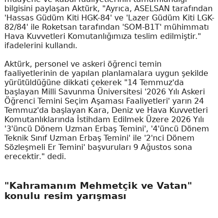
bilgisini paylaşan Aktürk, "Ayrıca, ASELSAN tarafından
'Hassas Güdüm Kiti HGK-84' ve 'Lazer Güdüm Kiti LGK-
82/84' ile Roketsan tarafından 'SOM-B1T' mühimmatı
Hava Kuvvetleri Komutanlığımıza teslim edilmiştir."
ifadelerini kullandı.
Aktürk, personel ve askeri öğrenci temin
faaliyetlerinin de yapılan planlamalara uygun şekilde
yürütüldüğüne dikkati çekerek "14 Temmuz'da
başlayan Milli Savunma Üniversitesi '2026 Yılı Askeri
Öğrenci Temini Seçim Aşaması Faaliyetleri' yarın 24
Temmuz'da başlayan Kara, Deniz ve Hava Kuvvetleri
Komutanlıklarında İstihdam Edilmek Üzere 2026 Yılı
'3'üncü Dönem Uzman Erbaş Temini', '4'üncü Dönem
Teknik Sınıf Uzman Erbaş Temini' ile '2'nci Dönem
Sözleşmeli Er Temini' başvuruları 9 Ağustos sona
erecektir." dedi.
"Kahramanım Mehmetçik ve Vatan"
konulu resim yarışması