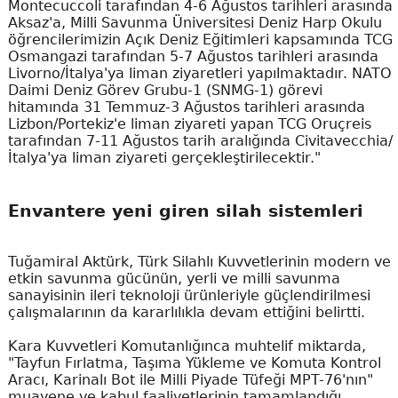
Montecuccoli tarafından 4-6 Ağustos tarihleri arasında
Aksaz'a, Milli Savunma Üniversitesi Deniz Harp Okulu
öğrencilerimizin Açık Deniz Eğitimleri kapsamında TCG
Osmangazi tarafından 5-7 Ağustos tarihleri arasında
Livorno/İtalya'ya liman ziyaretleri yapılmaktadır. NATO
Daimi Deniz Görev Grubu-1 (SNMG-1) görevi
hitamında 31 Temmuz-3 Ağustos tarihleri arasında
Lizbon/Portekiz'e liman ziyareti yapan TCG Oruçreis
tarafından 7-11 Ağustos tarih aralığında Civitavecchia/
İtalya'ya liman ziyareti gerçekleştirilecektir."
Envantere yeni giren silah sistemleri
Tuğamiral Aktürk, Türk Silahlı Kuvvetlerinin modern ve
etkin savunma gücünün, yerli ve milli savunma
sanayisinin ileri teknoloji ürünleriyle güçlendirilmesi
çalışmalarının da kararlılıkla devam ettiğini belirtti.
Kara Kuvvetleri Komutanlığınca muhtelif miktarda,
"Tayfun Fırlatma, Taşıma Yükleme ve Komuta Kontrol
Aracı, Karinalı Bot ile Milli Piyade Tüfeği MPT-76'nın"
muayene ve kabul faaliyetlerinin tamamlandığı