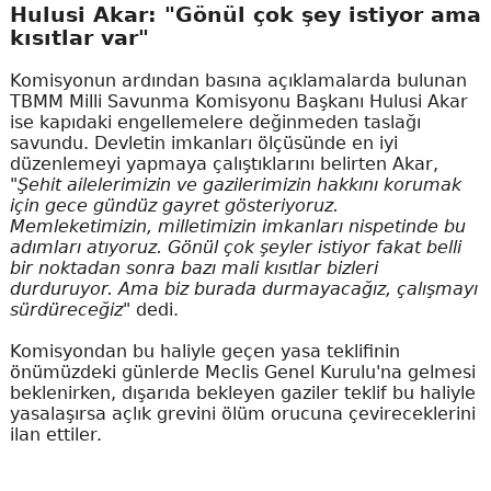
Hulusi Akar: "Gönül çok şey istiyor ama
kısıtlar var"
Komisyonun ardından basına açıklamalarda bulunan
TBMM Milli Savunma Komisyonu Başkanı Hulusi Akar
ise kapıdaki engellemelere değinmeden taslağı
savundu. Devletin imkanları ölçüsünde en iyi
düzenlemeyi yapmaya çalıştıklarını belirten Akar,
"Şehit ailelerimizin ve gazilerimizin hakkını korumak
için gece gündüz gayret gösteriyoruz.
Memleketimizin, milletimizin imkanları nispetinde bu
adımları atıyoruz. Gönül çok şeyler istiyor fakat belli
bir noktadan sonra bazı mali kısıtlar bizleri
durduruyor. Ama biz burada durmayacağız, çalışmayı
sürdüreceğiz"
dedi.
Komisyondan bu haliyle geçen yasa teklifinin
önümüzdeki günlerde Meclis Genel Kurulu'na gelmesi
beklenirken, dışarıda bekleyen gaziler teklif bu haliyle
yasalaşırsa açlık grevini ölüm orucuna çevireceklerini
ilan ettiler.