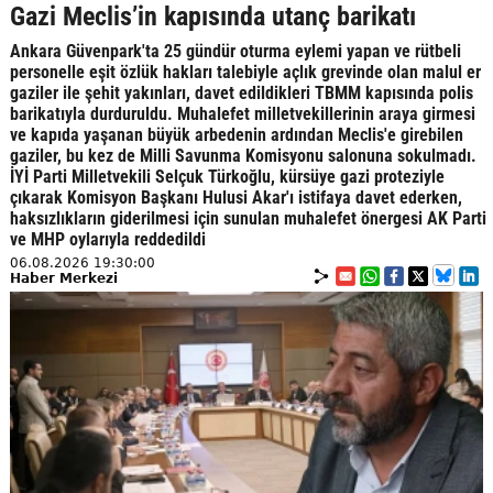
Gazi Meclis’in kapısında utanç barikatı
Ankara Güvenpark'ta 25 gündür oturma eylemi yapan ve rütbeli
personelle eşit özlük hakları talebiyle açlık grevinde olan malul er
gaziler ile şehit yakınları, davet edildikleri TBMM kapısında polis
barikatıyla durduruldu. Muhalefet milletvekillerinin araya girmesi
ve kapıda yaşanan büyük arbedenin ardından Meclis'e girebilen
gaziler, bu kez de Milli Savunma Komisyonu salonuna sokulmadı.
İYİ Parti Milletvekili Selçuk Türkoğlu, kürsüye gazi proteziyle
çıkarak Komisyon Başkanı Hulusi Akar'ı istifaya davet ederken,
haksızlıkların giderilmesi için sunulan muhalefet önergesi AK Parti
ve MHP oylarıyla reddedildi
06.08.2026 19:30:00
Haber Merkezi