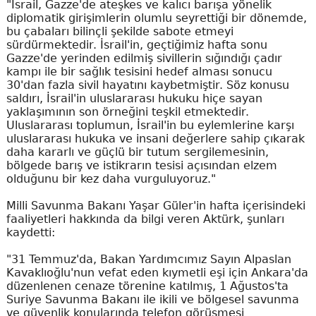
"İsrail, Gazze'de ateşkes ve kalıcı barışa yönelik
diplomatik girişimlerin olumlu seyrettiği bir dönemde,
bu çabaları bilinçli şekilde sabote etmeyi
sürdürmektedir. İsrail'in, geçtiğimiz hafta sonu
Gazze'de yerinden edilmiş sivillerin sığındığı çadır
kampı ile bir sağlık tesisini hedef alması sonucu
30'dan fazla sivil hayatını kaybetmiştir. Söz konusu
saldırı, İsrail'in uluslararası hukuku hiçe sayan
yaklaşımının son örneğini teşkil etmektedir.
Uluslararası toplumun, İsrail'in bu eylemlerine karşı
uluslararası hukuka ve insani değerlere sahip çıkarak
daha kararlı ve güçlü bir tutum sergilemesinin,
bölgede barış ve istikrarın tesisi açısından elzem
olduğunu bir kez daha vurguluyoruz."
Milli Savunma Bakanı Yaşar Güler'in hafta içerisindeki
faaliyetleri hakkında da bilgi veren Aktürk, şunları
kaydetti:
"31 Temmuz'da, Bakan Yardımcımız Sayın Alpaslan
Kavaklıoğlu'nun vefat eden kıymetli eşi için Ankara'da
düzenlenen cenaze törenine katılmış, 1 Ağustos'ta
Suriye Savunma Bakanı ile ikili ve bölgesel savunma
ve güvenlik konularında telefon görüşmesi