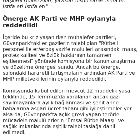
Başkanı Hulusi Akar, yazıklar olsun sana! İstifa et!
İstifa et! İstifa et!"
Önerge AK Parti ve MHP oylarıyla
reddedildi
İçeride bu kriz yaşanırken muhalefet partileri,
Güvenpark'taki er gazilerin talebi olan "Rütbeli
personel ile er/erbaş vazife malulleri arasındaki maaş,
protez kalitesi ve özlük haklarının tamamen
eşitlenmesi" yönünde komisyona bir kanun araştırma
ve düzeltme önergesi sundu. Ancak bu önerge,
salondaki hararetli tartışmaların ardından AK Parti ve
MHP milletvekillerinin oylarıyla reddedildi.
Komisyonda kabul edilen mevcut 12 maddelik yasa
teklifinde, 15 Temmuz'da yaralanan ancak gazi
sayılmayanlara aylık bağlanması ve şehit anne-
babalarına asgari ücret tabanı gibi iyileştirmeler yer
alsa da; Güvenpark'ta açlık grevi yapan terörle
mücadele malulü erlerin "Emsal Rütbe Maaşı" ve
sağlık imkanlarında eşitlik talebi taslağa dahil
edilmedi.