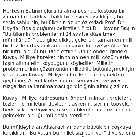
Herkesin Batının olurunu alma peşinde koştuğu bir
zamandan farklı ve haklı bir sesin yükseldiğini, bu
sesin sahibinin, bu ülkenin öz be öz evladı Prof. Dr.
Haydar Baş olduğunu belirttiler. Prof.Dr. Haydar Baş'ın
"Bu ülkenin problemlerini 24 saatte düzeltmek
mümkündür" dediğine dikkat çekerek, tamamen milli
bir tez ile ortaya çıkan bu insanın Türkiye'ye Allah'ın
bir lütfu olduğunu ifade ettiler. Onun önderliğindeki
Kuvayı Milliye hareketinin tamamen milli çözümlerle
taşın altına elini koyduğunu söylediler. Milletin
problemlerinin çözümünün milleti ile bütünleşmek için
yola çıkan Kuvay-ı Milliye ruhu ile bütünleşmekten
geçtiğine, Atlantik ötesinden esen yaban ve yalan
rüzgarlarına kanılmaması gerektiğinin altını çizdiler.
Kuvay-ı Milliye kadrosunun, önderi, mimarı, projeleri,
tezleri ile milletini, devletini, askerini, sivilini, topyekün
herkesi kucaklayarak, ülke problemlerine çözüm için
gelmekte olduğu müjdesini verdiler.
Bu müjdeyi alan Aksaraylılar daha büyük bir coşkuya
kapıldılar. "Bu vatan bu millet sizi bekliyor" diye salonu