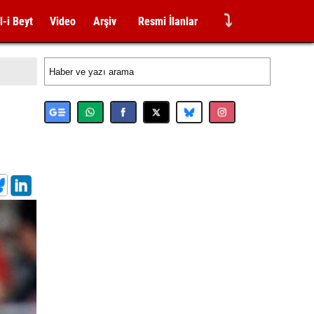
⤵
l-i Beyt
Video
Arşiv
Resmi İlanlar