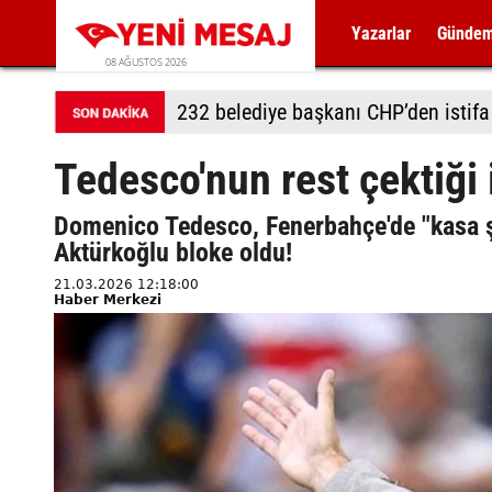
Yazarlar
Günde
08 AĞUSTOS 2026
Adalet Komisyonu önünde gerginlik
Tedesco'nun rest çektiği i
Domenico Tedesco, Fenerbahçe'de "kasa şif
Aktürkoğlu bloke oldu!
21.03.2026 12:18:00
Haber Merkezi