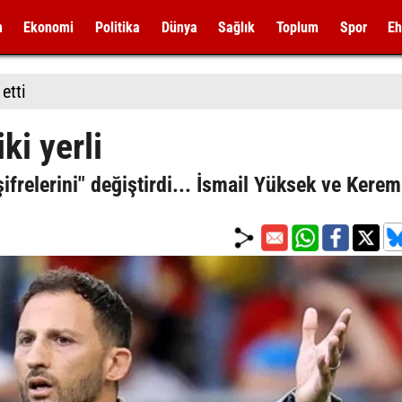
m
Ekonomi
Politika
Dünya
Sağlık
Toplum
Spor
Eh
ki yerli
relerini" değiştirdi... İsmail Yüksek ve Kerem