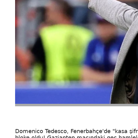
Domenico Tedesco, Fenerbahçe'de "kasa şifrel
bloke oldu! Gaziantep maçındaki geç hamleler