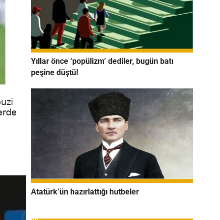
Yıllar önce ‘popülizm’ dediler, bugün batı
peşine düştü!
ouzi
erde
Atatürk’ün hazırlattığı hutbeler