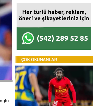
koğlu
"