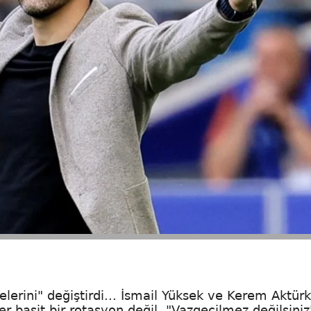
erini" değiştirdi... İsmail Yüksek ve Kerem Aktür
 basit bir rotasyon değil, "Vazgeçilmez değilsiniz