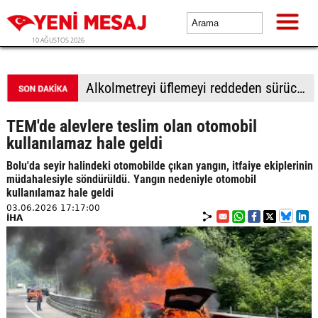
10 AĞUSTOS 2026
İsrail basını: Netanyahu, Gazze'ye ilişkin 15 maddelik plana "şans vermeye" hazır
TEM'de alevlere teslim olan otomobil
kullanılamaz hale geldi
Bolu'da seyir halindeki otomobilde çıkan yangın, itfaiye ekiplerinin
müdahalesiyle söndürüldü. Yangın nedeniyle otomobil
kullanılamaz hale geldi
03.06.2026 17:17:00
İHA