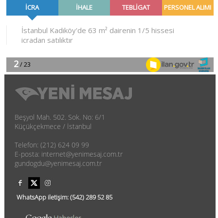
Beşyol Mah. 502. Sok. No: 6/1
Küçükçekmece / İstanbul
Telefon: (212) 624 09 99
E-posta: internet@yenimesaj.com.tr
gundogdu@yenimesaj.com.tr
WhatsApp iletişim:
(542)
289 52 85