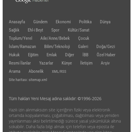
Anasayfa
Gündem
Ekonomi
Politika
Dünya
Sağlık
Ehl-i Beyt
Spor
Kültür/Sanat
Toplum/Yerel
Aile/Anne/Bebek
Çocuk
İslam/Ramazan
Bilim/Teknoloji
Galeri
Doğa/Gezi
Hukuk
Eğitim
Emlak
Diğer
İBB
Özel Haber
Resmi İlanlar
Yazarlar
Künye
İletişim
Arşiv
Arama
Abonelik
XML/RSS
Site haritası: sitemap.xml
Tüm hakları Yeni Mesaj adına saklıdır: ©1996-2026
Yazılı izin alınmaksızın site içeriğinin fiziki veya elektronik
ortamda kopyalanması, çoğaltılması, dağıtılması veya yeniden
yayınlanması aksi belirtilmediği sürece yasal yükümlülük altına
sokabilir. Daha fazla bilgi almak için telefon veya eposta ile