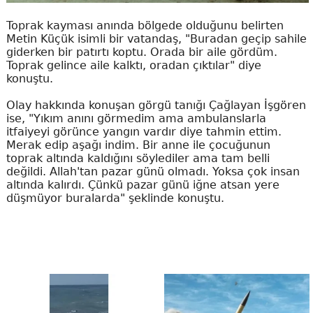
Toprak kayması anında bölgede olduğunu belirten
Metin Küçük isimli bir vatandaş, "Buradan geçip sahile
giderken bir patırtı koptu. Orada bir aile gördüm.
Toprak gelince aile kalktı, oradan çıktılar" diye
konuştu.
Olay hakkında konuşan görgü tanığı Çağlayan İşgören
ise, "Yıkım anını görmedim ama ambulanslarla
itfaiyeyi görünce yangın vardır diye tahmin ettim.
Merak edip aşağı indim. Bir anne ile çocuğunun
toprak altında kaldığını söylediler ama tam belli
değildi. Allah'tan pazar günü olmadı. Yoksa çok insan
altında kalırdı. Çünkü pazar günü iğne atsan yere
düşmüyor buralarda" şeklinde konuştu.