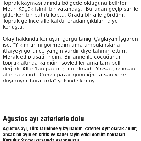
Toprak kayması anında bölgede olduğunu belirten
Metin Küçük isimli bir vatandaş, "Buradan geçip sahile
giderken bir patırtı koptu. Orada bir aile gördüm.
Toprak gelince aile kalktı, oradan çıktılar" diye
konuştu.
Olay hakkında konuşan görgü tanığı Çağlayan İşgören
ise, "Yıkım anını görmedim ama ambulanslarla
itfaiyeyi görünce yangın vardır diye tahmin ettim.
Merak edip aşağı indim. Bir anne ile çocuğunun
toprak altında kaldığını söylediler ama tam belli
değildi. Allah'tan pazar günü olmadı. Yoksa çok insan
altında kalırdı. Çünkü pazar günü iğne atsan yere
düşmüyor buralarda" şeklinde konuştu.
Ağustos ayı zaferlerle dolu
Ağustos ayı, Türk tarihinde yüzyıllardır "Zaferler Ayı" olarak anılır;
ancak bu ayın en kritik ve kader tayin edici dönüm noktaları
Kurtuluş Savaşı sırasında yaşanmıştır