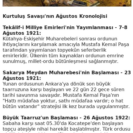
Kurtuluş Savaşı'nın Ağustos Kronolojisi
Tekâlif-i Milliye Emirleri'nin Yayımlanması - 7-8
Ağustos 1921:
Kütahya-Eskişehir Muharebeleri sonrası ordunun
ihtiyaçlarını karşılamak amacıyla Mustafa Kemal Paşa
tarafından yayımlanan topyekûn seferberlik
emirleridir. Ülkenin tüm kaynakları ordunun emrine
sunulmuş, millet-ordu bütünleşmesi sağlanmıştır.
Sakarya Meydan Muharebesi'nin Başlaması - 23
Ağustos 1921:
Yunan ordusunun Ankara'ya dönük son büyük
taarruzuna karşı başlayan ve 22 gün 22 gece süren
tarihi savunma savaşıdır. Mustafa Kemal Paşa'nın
"Hattı müdafaa yoktur, sathı müdafaa vardır; o hat
bütün vatandır" stratejisi ilk kez burada uygulanmıştır.
Büyük Taarruz'un Başlaması - 26 Ağustos 1922:
Sabaha karşı saat 05.30'da Kocatepe'den başlayan
topçu ateşiyle nihai harekât başlatılmıştır. Türk ordusu