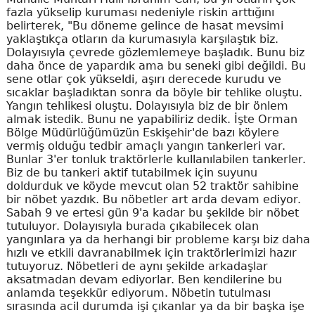
fazla yükselip kuruması nedeniyle riskin arttığını
belirterek, "Bu döneme gelince de hasat mevsimi
yaklaştıkça otların da kurumasıyla karşılaştık biz.
Dolayısıyla çevrede gözlemlemeye başladık. Bunu biz
daha önce de yapardık ama bu seneki gibi değildi. Bu
sene otlar çok yükseldi, aşırı derecede kurudu ve
sıcaklar başladıktan sonra da böyle bir tehlike oluştu.
Yangın tehlikesi oluştu. Dolayısıyla biz de bir önlem
almak istedik. Bunu ne yapabiliriz dedik. İşte Orman
Bölge Müdürlüğümüzün Eskişehir'de bazı köylere
vermiş olduğu tedbir amaçlı yangın tankerleri var.
Bunlar 3'er tonluk traktörlerle kullanılabilen tankerler.
Biz de bu tankeri aktif tutabilmek için suyunu
doldurduk ve köyde mevcut olan 52 traktör sahibine
bir nöbet yazdık. Bu nöbetler art arda devam ediyor.
Sabah 9 ve ertesi gün 9'a kadar bu şekilde bir nöbet
tutuluyor. Dolayısıyla burada çıkabilecek olan
yangınlara ya da herhangi bir probleme karşı biz daha
hızlı ve etkili davranabilmek için traktörlerimizi hazır
tutuyoruz. Nöbetleri de aynı şekilde arkadaşlar
aksatmadan devam ediyorlar. Ben kendilerine bu
anlamda teşekkür ediyorum. Nöbetin tutulması
sırasında acil durumda işi çıkanlar ya da bir başka işe