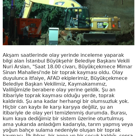
Akşam saatlerinde olay yerinde inceleme yaparak
bilgi alan İstanbul Büyükşehir Belediye Başkanı Vekili
Nuri Arslan, "Saat 18.00 civarı, Büyükçekmece Mimar
Sinan Mahallesi'nde bir toprak kayması oldu. Olay
duyulunca itfaiye, AFAD ekiplerimiz, Büyükçekmece
Belediye Başkan Vekilimiz, Kaymakamımız,
Valiliğimizle berabere olay yerine geldik. Şu an
itibariyle toprak kayması olduğu yerde, toprak
kaldırıldı. Şu ana kadar herhangi bir olumsuzluk yok.
Hiçbir can kaybı ile karşı karşıya değiliz, şu an
itibariyle de olay yeri temizlenmiş durumda. Burası,
kum kaya dediğimiz bir sistem üzerine oturtulmuş
ama yukarıda anladığım kadarıyla, tarım yapmış veya
yoğun bahçe sulama nedeniyle oluşan bir toprak
kayması. İlk ihbar, bir anne ve bir çocuk kaldığı, sonra