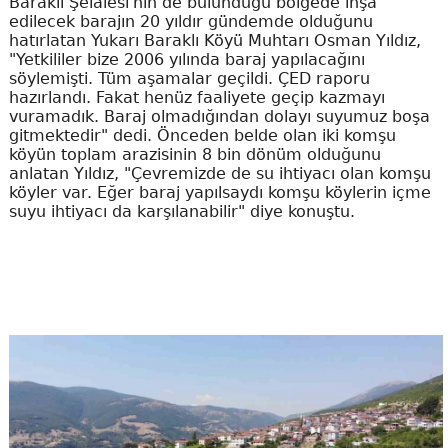
Baraklı Şelalesi'nin de bulunduğu bölgede inşa
edilecek barajın 20 yıldır gündemde olduğunu
hatırlatan Yukarı Baraklı Köyü Muhtarı Osman Yıldız,
"Yetkililer bize 2006 yılında baraj yapılacağını
söylemişti. Tüm aşamalar geçildi. ÇED raporu
hazırlandı. Fakat henüz faaliyete geçip kazmayı
vuramadık. Baraj olmadığından dolayı suyumuz boşa
gitmektedir" dedi. Önceden belde olan iki komşu
köyün toplam arazisinin 8 bin dönüm olduğunu
anlatan Yıldız, "Çevremizde de su ihtiyacı olan komşu
köyler var. Eğer baraj yapılsaydı komşu köylerin içme
suyu ihtiyacı da karşılanabilir" diye konuştu.