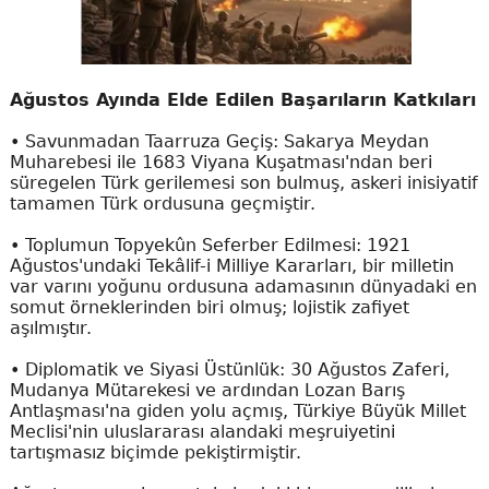
Ağustos Ayında Elde Edilen Başarıların Katkıları
• Savunmadan Taarruza Geçiş: Sakarya Meydan
Muharebesi ile 1683 Viyana Kuşatması'ndan beri
süregelen Türk gerilemesi son bulmuş, askeri inisiyatif
tamamen Türk ordusuna geçmiştir.
• Toplumun Topyekûn Seferber Edilmesi: 1921
Ağustos'undaki Tekâlif-i Milliye Kararları, bir milletin
var varını yoğunu ordusuna adamasının dünyadaki en
somut örneklerinden biri olmuş; lojistik zafiyet
aşılmıştır.
• Diplomatik ve Siyasi Üstünlük: 30 Ağustos Zaferi,
Mudanya Mütarekesi ve ardından Lozan Barış
Antlaşması'na giden yolu açmış, Türkiye Büyük Millet
Meclisi'nin uluslararası alandaki meşruiyetini
tartışmasız biçimde pekiştirmiştir.