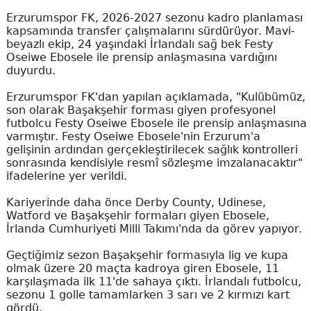
Erzurumspor FK, 2026-2027 sezonu kadro planlaması
kapsamında transfer çalışmalarını sürdürüyor. Mavi-
beyazlı ekip, 24 yaşındaki İrlandalı sağ bek Festy
Oseiwe Ebosele ile prensip anlaşmasına vardığını
duyurdu.
Erzurumspor FK'dan yapılan açıklamada, "Kulübümüz,
son olarak Başakşehir forması giyen profesyonel
futbolcu Festy Oseiwe Ebosele ile prensip anlaşmasına
varmıştır. Festy Oseiwe Ebosele'nin Erzurum'a
gelişinin ardından gerçekleştirilecek sağlık kontrolleri
sonrasında kendisiyle resmî sözleşme imzalanacaktır"
ifadelerine yer verildi.
Kariyerinde daha önce Derby County, Udinese,
Watford ve Başakşehir formaları giyen Ebosele,
İrlanda Cumhuriyeti Milli Takımı'nda da görev yapıyor.
Geçtiğimiz sezon Başakşehir formasıyla lig ve kupa
olmak üzere 20 maçta kadroya giren Ebosele, 11
karşılaşmada ilk 11'de sahaya çıktı. İrlandalı futbolcu,
sezonu 1 golle tamamlarken 3 sarı ve 2 kırmızı kart
gördü.