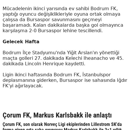
Mücadelenin ikinci yarısında ev sahibi Bodrum FK,
yaptığı oyuncu değişiklikleriyle oyuna ortak olmaya
çalışsa da Bursaspor savunmasını geçmeyi
başaramadı. Kalan dakikalarda başka gol olmayınca
karşılaşma 2-0 Bursaspor lehine tescillendi.
Gelecek Hafta
Bodrum İlçe Stadyumu'nda Yiğit Arslan'ın yönettiği
maçta golleri 27. dakikada Kelechi Iheanacho ve 45.
dakikada Lincoln Henrique kaydetti.
Ligin ikinci haftasında Bodrum FK, İstanbulspor
deplasmanına giderken, Bursaspor ise sahasında Iğdır
FK'yi ağırlayacak.
Çorum FK, Markus Karlsbakk ile anlaştı
Çorum FK, son olarak Norveç Ligi ekiplerinden Lillestrom SK'da
forma giyen orta saha oyuncusu Markus Karlsbakk ile 3+1 yıllık