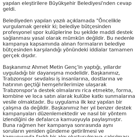
yapılan eleştirilere Büyükşehir Belediyesi'nden cevap
geldi.
Belediyeden yapılan yazılı açıklamada "Öncelikle
vurgulamak gerekir ki; belediye bütçesinden
profesyonel spor kulüplerine bu şekilde maddi destek
sağlanması yasal olarak mümkün değildir. Bu nedenle
kampanya kapsamında alınan formaların belediye
bütçesinden karşılandığı yönündeki iddialar tamamen
gerçek dışıdır.
Başkanımız Ahmet Metin Genç'in yaptığı, yıllardır
uyguladığı bir dayanışma modelidir. Başkanımız,
Trabzonspor sevdalısı iş insanlarına, dostlarına ve
hatırının geçtiği hemşehrilerimize ulaşarak
Trabzonspor'a destek olmalarını rica etmekte, forma,
kombine ve loca satın alarak kulübe katkı sunmalarına
vesile olmaktadır. Bu uygulama ilk kez yapılan bir
çalışma da değildir. Başkanımız her yıl benzer destek
kampanyaları düzenlemektedir ve nasıl bir yöntem
izlendiğini de defalarca kamuoyuyla paylaşmıştır.
Buna rağmen her kampanya sonrasında aynı
soruların yeniden gündeme getirilmesi ve
kamuoyunda farklı bir algı oluşturulmaya çalışılması