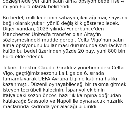
Sözleşmede yer alan satın alma opsiyon bedeli ise 4
milyon Euro olarak belirlendi.
Bu bedel, milli kalecinin sahaya çıkacağı maç sayısına
bağlı olarak yukarı yönlü değişiklik gösterebilecek.
Diğer yandan, 2023 yılında Fenerbahçe'den
Manchester United'a transfer olan Altay'ın
sözleşmesindeki madde gereği, Celta Vigo'nun satın
alma opsiyonunu kullanması durumunda sarı-lacivertli
kulüp bu bedel üzerinden yüzde 20 pay, yani 800 bin
Euro elde edecek.
Teknik direktör Claudio Giraldez yönetimindeki Celta
Vigo, geçtiğimiz sezonu La Liga'da 6. sırada
tamamlayarak UEFA Avrupa Ligi'ne katılma hakkı
kazanmıştı. Düzenli oynayabileceği bir takıma gitmek
isteyen tecrübeli kalecinin, İspanyol ekibinin
İtalya'daki sezon öncesi hazırlık kampına doğrudan
katılacağı; Sassuolo ve Napoli ile oynanacak hazırlık
maçlarında kadroda yer alacağı bildirildi.