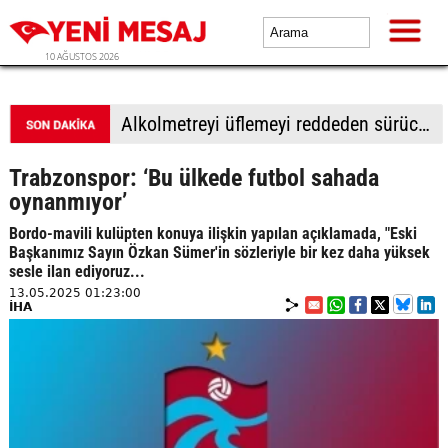
10 AĞUSTOS 2026
İsrail basını: Netanyahu, Gazze'ye ilişkin 15 maddelik plana "şans vermeye" hazır
Trabzonspor: ‘Bu ülkede futbol sahada
oynanmıyor’
Bordo-mavili kulüpten konuya ilişkin yapılan açıklamada, "Eski
Başkanımız Sayın Özkan Sümer'in sözleriyle bir kez daha yüksek
sesle ilan ediyoruz...
13.05.2025 01:23:00
İHA