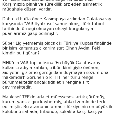
Karşımızda planlı ve süreklilik arz eden asimetrik
müdahale düzeni vardır.
Daha iki hafta önce Kasımpaşa ardından Galatasaray
karşısında 'VAR tiyatrosu' sahne almış, Türk futbol
tarihinde örneği olmayan ofsayt kurgularıyla
puanlarımız gasp edilmiştir.
Süper Lig yetmemiş olacak ki Türkiye Kupası finalinde
bir isim karşımıza çıkarılmıştır: Cihan Aydın. Peki
kimdir bu figüran?
MHK'nın VAR toplantısına 'En büyük Galatasaray'
kullanıcı adıyla katılan, tribün kimliğiyle övünen,
aidiyetini gizleme gereği dahi duymayan sözüm ona
'hakemdir!' Görünen o ki TFF her türlü renge
bürünmektedir ancak adaletin rengine sırt
çevirmektedir.
Maalesef TFF'de adalet müessesesi artık çürümüş,
kurum yansızlığını kaybetmiş, ahlaki zemin de terk
edilmiştir. Bu atamanın amacı; Türkiye'nin en büyük iki
kulübünü sahada, tribünde, sokakta karşı karşıya