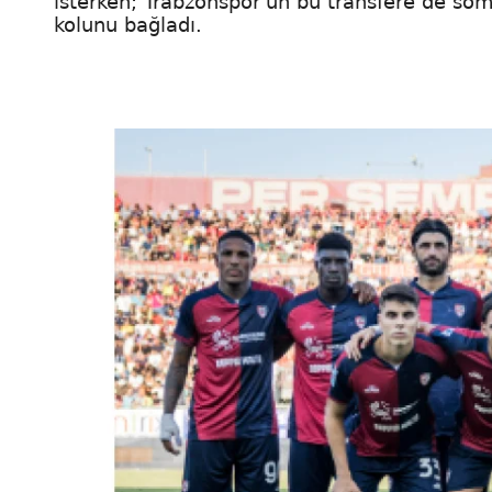
isterken; Trabzonspor'un bu transfere de somut
kolunu bağladı.