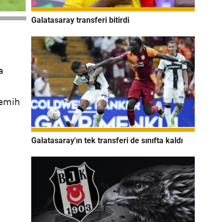
Galatasaray transferi bitirdi
a
Semih
Galatasaray'ın tek transferi de sınıfta kaldı