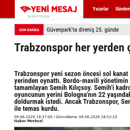
Yazarlar
Günde
06 AĞUSTOS 2026
Güvenpark'ta direniş 25. günde
Trabzonspor her yerden ç
Trabzonspor yeni sezon öncesi sol kanat h
yerinden oynattı. Bordo-mavili yönetimin b
tamamlayan Semih Kılıçsoy. Semih'i kadro
oyuncunun yerini Bologna'nın 22 yaşında
doldurmak istedi. Ancak Trabzonspor, Sem
ile temas kurdu.
09.06.2026 18:37:00 / Güncelleme: 09.06.2026 18:52:10
Haber Merkezi