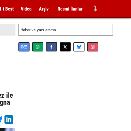
⤵
l-i Beyt
Video
Arşiv
Resmi İlanlar
z ile
ogna