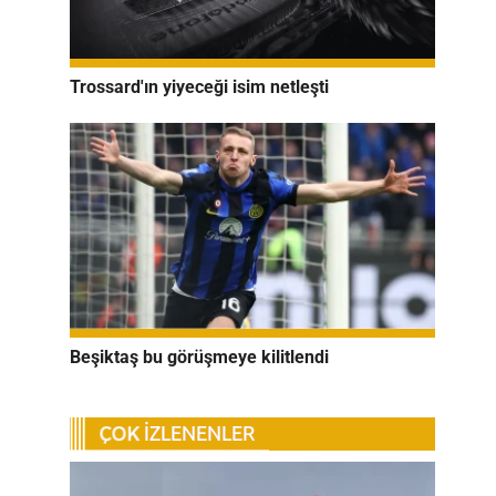
Trossard'ın yiyeceği isim netleşti
Beşiktaş bu görüşmeye kilitlendi