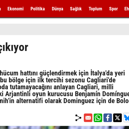
m
Ekonomi
Politika
Dünya
Sağlık
Toplum
Spor
Eh
ıkıyor
ücum hattını güçlendirmek için İtalya'da yeri
u bölge için ilk tercihi sezonu Cagliari'de
da tutamayacağını anlayan Cagliari, milli
ki Arjantinli oyun kurucusu Benjamín Domíngue
ih'in alternatifi olarak Dominguez için de Bol