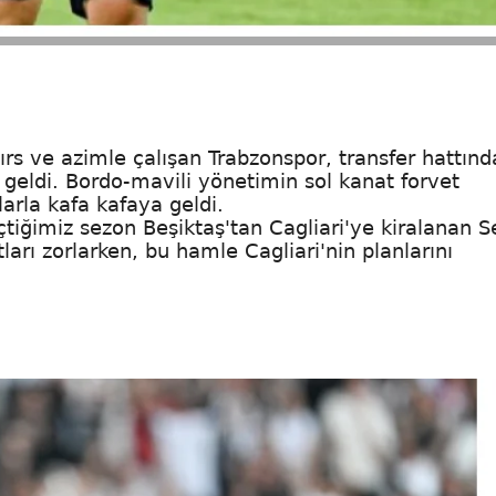
ırs ve azimle çalışan Trabzonspor, transfer hattınd
a geldi. Bordo-mavili yönetimin sol kanat forvet
nlarla kafa kafaya geldi.
eçtiğimiz sezon Beşiktaş'tan Cagliari'ye kiralanan 
tları zorlarken, bu hamle Cagliari'nin planlarını