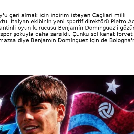
y'u geri almak için indirim isteyen Cagliari milli
. İtalyan ekibinin yeni sportif direktörü Pietro Ac
rjantinli oyun kurucusu Benjamín Domínguez'i gözü
onspor şokuyla daha sarsıldı. Çünkü sol kanat forvet
lmazsa diye Benjamín Domínguez için de Bologna'