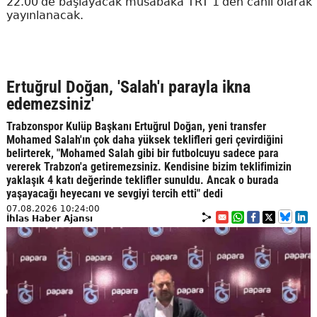
22.00'de başlayacak müsabaka TRT 1'den canlı olarak
yayınlanacak.
Ertuğrul Doğan, 'Salah'ı parayla ikna
edemezsiniz'
Trabzonspor Kulüp Başkanı Ertuğrul Doğan, yeni transfer
Mohamed Salah'ın çok daha yüksek teklifleri geri çevirdiğini
belirterek, "Mohamed Salah gibi bir futbolcuyu sadece para
vererek Trabzon'a getiremezsiniz. Kendisine bizim teklifimizin
yaklaşık 4 katı değerinde teklifler sunuldu. Ancak o burada
yaşayacağı heyecanı ve sevgiyi tercih etti" dedi
07.08.2026 10:24:00
İhlas Haber Ajansı