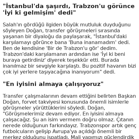
"İstanbul'da şaşırdı, Trabzon'u görünce
'İyi ki gelmişim' dedi"
Salah'ın gördüğü ilgiden büyük mutluluk duyduğunu
söyleyen Doğan, transfer görüşmeleri sırasında
yaşanan bir diyaloğu da paylaşarak, "İstanbul'daki
karşılamayı görünce bana 'Buna inanamadım' dedi.
Ben de kendisine 'Bir de Trabzon'u gör' dedim.
Trabzon'daki karşılamanın ardından ise 'İyi ki beni
buraya getirdiniz' diyerek teşekkür etti. Burada
inanılmaz bir sevgiyle karşılaştı. Bu pozitif havanın bizi
çok iyi yerlere taşıyacağına inanıyorum" dedi.
"En iyisini almaya çalışıyoruz"
Transfer çalışmalarının devam ettiğini belirten Başkan
Doğan, forvet takviyesi konusunda önemli isimlerle
görüşmeler yürüttüklerini söyledi. Doğan,
"Görüşmelerimiz devam ediyor. En iyisini almaya
çalışacağız. Şu an isim vermem doğru olmaz. Çıtanın
nerede olduğunun farkındayız. Trabzonspor artık genç
futbolcuların gelişip Avrupa'ya açıldığı önemli bir
merkez olduğunu ispatladı. Mali yapımızı güçlendirdik