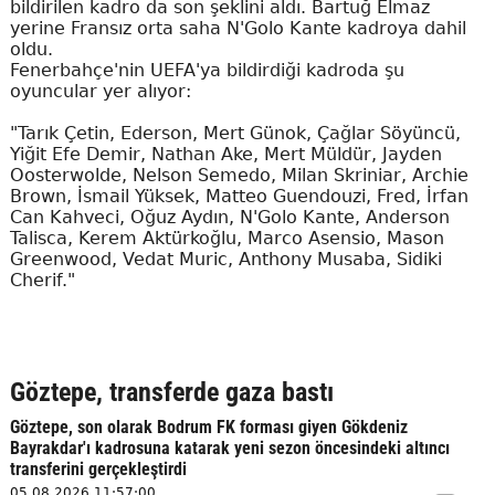
bildirilen kadro da son şeklini aldı. Bartuğ Elmaz
yerine Fransız orta saha N'Golo Kante kadroya dahil
oldu.
Fenerbahçe'nin UEFA'ya bildirdiği kadroda şu
oyuncular yer alıyor:
"Tarık Çetin, Ederson, Mert Günok, Çağlar Söyüncü,
Yiğit Efe Demir, Nathan Ake, Mert Müldür, Jayden
Oosterwolde, Nelson Semedo, Milan Skriniar, Archie
Brown, İsmail Yüksek, Matteo Guendouzi, Fred, İrfan
Can Kahveci, Oğuz Aydın, N'Golo Kante, Anderson
Talisca, Kerem Aktürkoğlu, Marco Asensio, Mason
Greenwood, Vedat Muric, Anthony Musaba, Sidiki
Cherif."
Göztepe, transferde gaza bastı
Göztepe, son olarak Bodrum FK forması giyen Gökdeniz
Bayrakdar'ı kadrosuna katarak yeni sezon öncesindeki altıncı
transferini gerçekleştirdi
05.08.2026 11:57:00