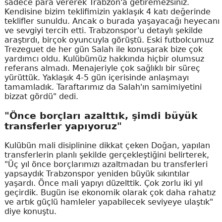
sadece para vererek Trabzon'a getiremezsiniz.
Kendisine bizim teklifimizin yaklaşık 4 katı değerinde
teklifler sunuldu. Ancak o burada yaşayacağı heyecanı
ve sevgiyi tercih etti. Trabzonspor'u detaylı şekilde
araştırdı, birçok oyuncuyla görüştü. Eski futbolcumuz
Trezeguet de her gün Salah ile konuşarak bize çok
yardımcı oldu. Kulübümüz hakkında hiçbir olumsuz
referans almadı. Menajeriyle çok sağlıklı bir süreç
yürüttük. Yaklaşık 4-5 gün içerisinde anlaşmayı
tamamladık. Taraftarımız da Salah'ın samimiyetini
bizzat gördü" dedi.
"Önce borçları azalttık, şimdi büyük
transferler yapıyoruz"
Kulübün mali disiplinine dikkat çeken Doğan, yapılan
transferlerin planlı şekilde gerçekleştiğini belirterek,
"Üç yıl önce borçlarımızı azaltmadan bu transferleri
yapsaydık Trabzonspor yeniden büyük sıkıntılar
yaşardı. Önce mali yapıyı düzelttik. Çok zorlu iki yıl
geçirdik. Bugün ise ekonomik olarak çok daha rahatız
ve artık güçlü hamleler yapabilecek seviyeye ulaştık"
diye konuştu.