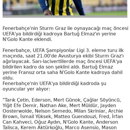
Fenerbahçe'nin Sturm Graz ile oynayacağı maç öncesi
UEFA'ya bildirdiği kadroya Bartuğ Elmaz'ın yerine
N'Golo Kante eklendi.
Fenerbahçe, UEFA Şampiyonlar Ligi 3. eleme turu ilk
maçında, saat 21.00'de Avusturya ekibi Sturm Graz'ı
ağırlayacak. Sarı-lacivertlilerde maç öncesi UEFA'ya
bildirilen kadro da son şeklini aldı. Bartuğ Elmaz
yerine Fransız orta saha N'Golo Kante kadroya dahil
oldu.
Fenerbahçe'nin UEFA'ya bildirdiği kadroda şu
oyuncular yer alıyor:
"Tarık Çetin, Ederson, Mert Günok, Çağlar Söyüncü,
Yiğit Efe Demir, Nathan Ake, Mert Müldür, Jayden
Oosterwolde, Nelson Semedo, Milan Skriniar, Archie
Brown, İsmail Yüksek, Matteo Guendouzi, Fred, İrfan
Can Kahveci, Oğuz Aydın, N'Golo Kante, Anderson
Talisca, Kerem Aktürkoğlu, Marco Asensio, Mason