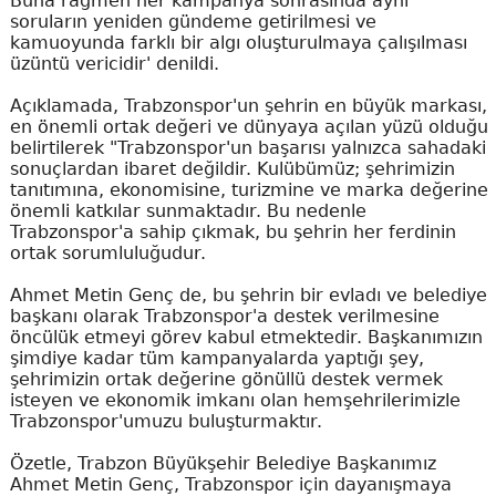
Buna rağmen her kampanya sonrasında aynı
soruların yeniden gündeme getirilmesi ve
kamuoyunda farklı bir algı oluşturulmaya çalışılması
üzüntü vericidir' denildi.
Açıklamada, Trabzonspor'un şehrin en büyük markası,
en önemli ortak değeri ve dünyaya açılan yüzü olduğu
belirtilerek "Trabzonspor'un başarısı yalnızca sahadaki
sonuçlardan ibaret değildir. Kulübümüz; şehrimizin
tanıtımına, ekonomisine, turizmine ve marka değerine
önemli katkılar sunmaktadır. Bu nedenle
Trabzonspor'a sahip çıkmak, bu şehrin her ferdinin
ortak sorumluluğudur.
Ahmet Metin Genç de, bu şehrin bir evladı ve belediye
başkanı olarak Trabzonspor'a destek verilmesine
öncülük etmeyi görev kabul etmektedir. Başkanımızın
şimdiye kadar tüm kampanyalarda yaptığı şey,
şehrimizin ortak değerine gönüllü destek vermek
isteyen ve ekonomik imkanı olan hemşehrilerimizle
Trabzonspor'umuzu buluşturmaktır.
Özetle, Trabzon Büyükşehir Belediye Başkanımız
Ahmet Metin Genç, Trabzonspor için dayanışmaya