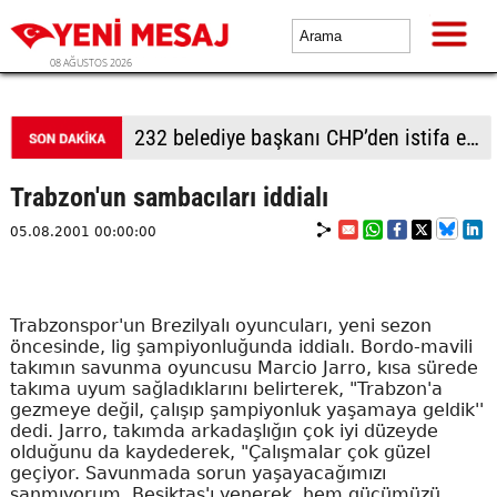
08 AĞUSTOS 2026
232 belediye başkanı CHP’den istifa etti
Trabzon'un sambacıları iddialı
05.08.2001 00:00:00
Trabzonspor'un Brezilyalı oyuncuları, yeni sezon
öncesinde, lig şampiyonluğunda iddialı. Bordo-mavili
takımın savunma oyuncusu Marcio Jarro, kısa sürede
takıma uyum sağladıklarını belirterek, "Trabzon'a
gezmeye değil, çalışıp şampiyonluk yaşamaya geldik''
dedi. Jarro, takımda arkadaşlığın çok iyi düzeyde
olduğunu da kaydederek, "Çalışmalar çok güzel
geçiyor. Savunmada sorun yaşayacağımızı
sanmıyorum. Beşiktaş'ı yenerek, hem gücümüzü