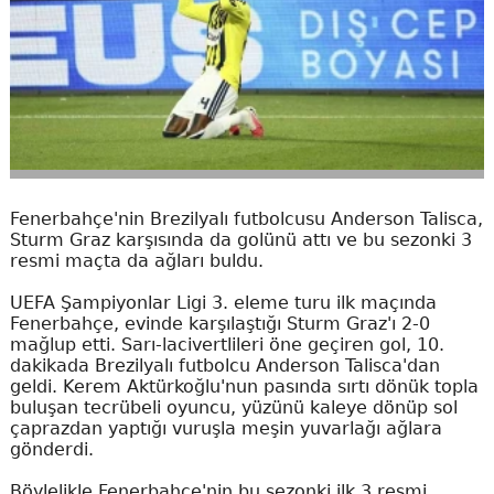
Fenerbahçe'nin Brezilyalı futbolcusu Anderson Talisca,
Sturm Graz karşısında da golünü attı ve bu sezonki 3
resmi maçta da ağları buldu.
UEFA Şampiyonlar Ligi 3. eleme turu ilk maçında
Fenerbahçe, evinde karşılaştığı Sturm Graz'ı 2-0
mağlup etti. Sarı-lacivertlileri öne geçiren gol, 10.
dakikada Brezilyalı futbolcu Anderson Talisca'dan
geldi. Kerem Aktürkoğlu'nun pasında sırtı dönük topla
buluşan tecrübeli oyuncu, yüzünü kaleye dönüp sol
çaprazdan yaptığı vuruşla meşin yuvarlağı ağlara
gönderdi.
Böylelikle Fenerbahçe'nin bu sezonki ilk 3 resmi