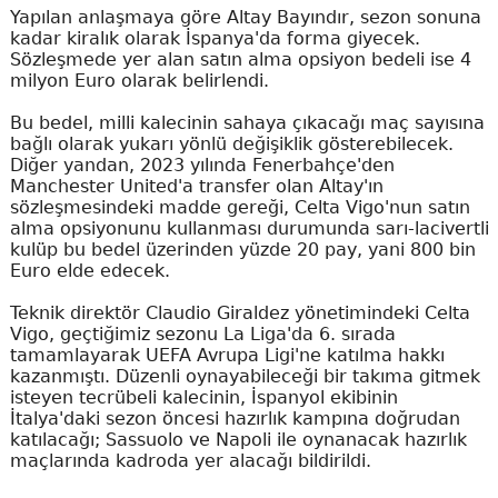
Yapılan anlaşmaya göre Altay Bayındır, sezon sonuna
kadar kiralık olarak İspanya'da forma giyecek.
Sözleşmede yer alan satın alma opsiyon bedeli ise 4
milyon Euro olarak belirlendi.
Bu bedel, milli kalecinin sahaya çıkacağı maç sayısına
bağlı olarak yukarı yönlü değişiklik gösterebilecek.
Diğer yandan, 2023 yılında Fenerbahçe'den
Manchester United'a transfer olan Altay'ın
sözleşmesindeki madde gereği, Celta Vigo'nun satın
alma opsiyonunu kullanması durumunda sarı-lacivertli
kulüp bu bedel üzerinden yüzde 20 pay, yani 800 bin
Euro elde edecek.
Teknik direktör Claudio Giraldez yönetimindeki Celta
Vigo, geçtiğimiz sezonu La Liga'da 6. sırada
tamamlayarak UEFA Avrupa Ligi'ne katılma hakkı
kazanmıştı. Düzenli oynayabileceği bir takıma gitmek
isteyen tecrübeli kalecinin, İspanyol ekibinin
İtalya'daki sezon öncesi hazırlık kampına doğrudan
katılacağı; Sassuolo ve Napoli ile oynanacak hazırlık
maçlarında kadroda yer alacağı bildirildi.