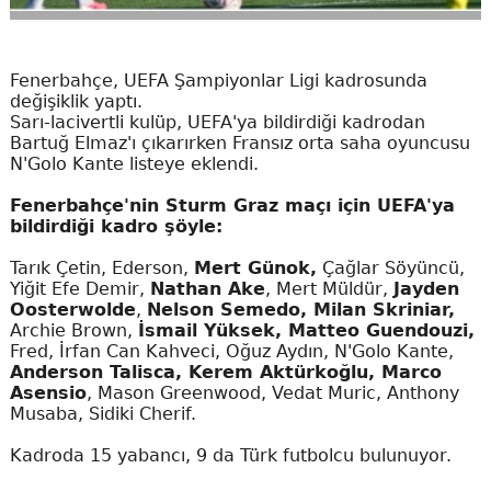
Fenerbahçe, UEFA Şampiyonlar Ligi kadrosunda
değişiklik yaptı.
Sarı-lacivertli kulüp, UEFA'ya bildirdiği kadrodan
Bartuğ Elmaz'ı çıkarırken Fransız orta saha oyuncusu
N'Golo Kante listeye eklendi.
Fenerbahçe'nin Sturm Graz maçı için UEFA'ya
bildirdiği kadro şöyle:
Tarık Çetin, Ederson,
Mert Günok,
Çağlar Söyüncü,
Yiğit Efe Demir,
Nathan Ake
, Mert Müldür,
Jayden
Oosterwolde
,
Nelson Semedo, Milan Skriniar,
Archie Brown,
İsmail Yüksek, Matteo Guendouzi,
Fred, İrfan Can Kahveci, Oğuz Aydın, N'Golo Kante,
Anderson Talisca, Kerem Aktürkoğlu, Marco
Asensio
, Mason Greenwood, Vedat Muric, Anthony
Musaba, Sidiki Cherif.
Kadroda 15 yabancı, 9 da Türk futbolcu bulunuyor.