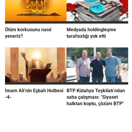
Ölüm korkusunu nasıl
Medyada holdingleşme
yeneriz?
tarafsızlığı yok etti
İmam Ali’nin Eşbah Hutbesi
BTP Kütahya Teşkilatı’ndan
-4-
saha çalışması: "Siyaset
halktan koptu, çözüm BTP"