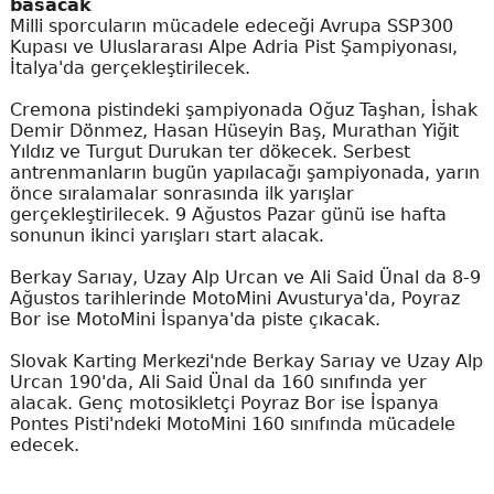
basacak
Milli sporcuların mücadele edeceği Avrupa SSP300
Kupası ve Uluslararası Alpe Adria Pist Şampiyonası,
İtalya'da gerçekleştirilecek.
Cremona pistindeki şampiyonada Oğuz Taşhan, İshak
Demir Dönmez, Hasan Hüseyin Baş, Murathan Yiğit
Yıldız ve Turgut Durukan ter dökecek. Serbest
antrenmanların bugün yapılacağı şampiyonada, yarın
önce sıralamalar sonrasında ilk yarışlar
gerçekleştirilecek. 9 Ağustos Pazar günü ise hafta
sonunun ikinci yarışları start alacak.
Berkay Sarıay, Uzay Alp Urcan ve Ali Said Ünal da 8-9
Ağustos tarihlerinde MotoMini Avusturya'da, Poyraz
Bor ise MotoMini İspanya'da piste çıkacak.
Slovak Karting Merkezi'nde Berkay Sarıay ve Uzay Alp
Urcan 190'da, Ali Said Ünal da 160 sınıfında yer
alacak. Genç motosikletçi Poyraz Bor ise İspanya
Pontes Pisti'ndeki MotoMini 160 sınıfında mücadele
edecek.