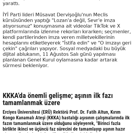
yarattı.
İYİ Parti lideri Müsavat Dervişoğlu'nun Meclis
kürsüsünden yaptığı "Lozan'a değil, Sevr'e imza
atıyorsunuz" konuşmasına ait videolar TikTok ve X
platformlarında izlenme rekorları kırarken; seçmenler,
kendi partilerinden imza veren milletvekillerinin
hesaplarını etiketleyerek "İstifa edin" ve "O imzayı geri
çekin" çağrıları yapıyor. Sosyal medyadaki bu büyük
dijital ablukanın, 11 Ağustos Salı günü yapılması
planlanan Genel Kurul oylamasına kadar artarak
sürmesi bekleniyor.
KKKA'da önemli gelişme; aşının ilk fazı
tamamlanmak üzere
Erciyes Üniversitesi (ERÜ) Rektörü Prof. Dr. Fatih Altun, Kırım
Kongo Kanamalı Ateşi (KKKA) hastalığı aşısının çalışmalarında ilk
fazın tamamlanmak üzere olduğunu söyleyerek, "Birinci fazla
birlikte ikinci ve üçüncü faz sürecini de tamamlayıp aşının hazır