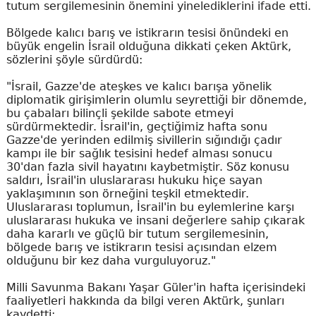
tutum sergilemesinin önemini yinelediklerini ifade etti.
Bölgede kalıcı barış ve istikrarın tesisi önündeki en
büyük engelin İsrail olduğuna dikkati çeken Aktürk,
sözlerini şöyle sürdürdü:
"İsrail, Gazze'de ateşkes ve kalıcı barışa yönelik
diplomatik girişimlerin olumlu seyrettiği bir dönemde,
bu çabaları bilinçli şekilde sabote etmeyi
sürdürmektedir. İsrail'in, geçtiğimiz hafta sonu
Gazze'de yerinden edilmiş sivillerin sığındığı çadır
kampı ile bir sağlık tesisini hedef alması sonucu
30'dan fazla sivil hayatını kaybetmiştir. Söz konusu
saldırı, İsrail'in uluslararası hukuku hiçe sayan
yaklaşımının son örneğini teşkil etmektedir.
Uluslararası toplumun, İsrail'in bu eylemlerine karşı
uluslararası hukuka ve insani değerlere sahip çıkarak
daha kararlı ve güçlü bir tutum sergilemesinin,
bölgede barış ve istikrarın tesisi açısından elzem
olduğunu bir kez daha vurguluyoruz."
Milli Savunma Bakanı Yaşar Güler'in hafta içerisindeki
faaliyetleri hakkında da bilgi veren Aktürk, şunları
kaydetti: