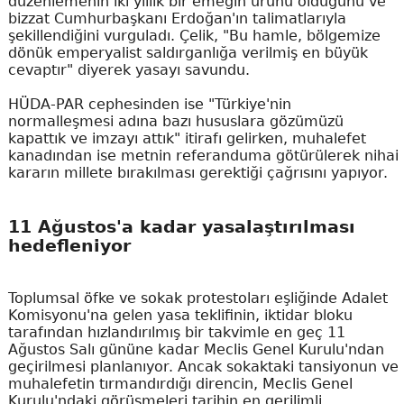
düzenlemenin iki yıllık bir emeğin ürünü olduğunu ve
bizzat Cumhurbaşkanı Erdoğan'ın talimatlarıyla
şekillendiğini vurguladı. Çelik, "Bu hamle, bölgemize
dönük emperyalist saldırganlığa verilmiş en büyük
cevaptır" diyerek yasayı savundu.
HÜDA-PAR cephesinden ise "Türkiye'nin
normalleşmesi adına bazı hususlara gözümüzü
kapattık ve imzayı attık" itirafı gelirken, muhalefet
kanadından ise metnin referanduma götürülerek nihai
kararın millete bırakılması gerektiği çağrısını yapıyor.
11 Ağustos'a kadar yasalaştırılması
hedefleniyor
Toplumsal öfke ve sokak protestoları eşliğinde Adalet
Komisyonu'na gelen yasa teklifinin, iktidar bloku
tarafından hızlandırılmış bir takvimle en geç 11
Ağustos Salı gününe kadar Meclis Genel Kurulu'ndan
geçirilmesi planlanıyor. Ancak sokaktaki tansiyonun ve
muhalefetin tırmandırdığı direncin, Meclis Genel
Kurulu'ndaki görüşmeleri tarihin en gerilimli