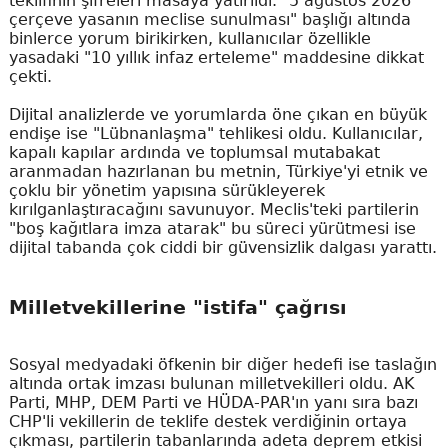
teklifinin şifreleri masaya yatırıldı. "5 ağustos 2026
çerçeve yasanın meclise sunulması" başlığı altında
binlerce yorum birikirken, kullanıcılar özellikle
yasadaki "10 yıllık infaz erteleme" maddesine dikkat
çekti.
Dijital analizlerde ve yorumlarda öne çıkan en büyük
endişe ise "Lübnanlaşma" tehlikesi oldu. Kullanıcılar,
kapalı kapılar ardında ve toplumsal mutabakat
aranmadan hazırlanan bu metnin, Türkiye'yi etnik ve
çoklu bir yönetim yapısına sürükleyerek
kırılganlaştıracağını savunuyor. Meclis'teki partilerin
"boş kağıtlara imza atarak" bu süreci yürütmesi ise
dijital tabanda çok ciddi bir güvensizlik dalgası yarattı.
Milletvekillerine "istifa" çağrısı
Sosyal medyadaki öfkenin bir diğer hedefi ise taslağın
altında ortak imzası bulunan milletvekilleri oldu. AK
Parti, MHP, DEM Parti ve HÜDA-PAR'ın yanı sıra bazı
CHP'li vekillerin de teklife destek verdiğinin ortaya
çıkması, partilerin tabanlarında adeta deprem etkisi