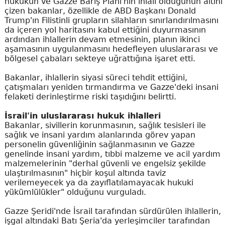
hukukun ve Gazze Barış Planı'nın ihlali olduğunun altını
çizen bakanlar, özellikle de ABD Başkanı Donald
Trump'ın Filistinli grupların silahların sınırlandırılmasını
da içeren yol haritasını kabul ettiğini duyurmasının
ardından ihlallerin devam etmesinin, planın ikinci
aşamasının uygulanmasını hedefleyen uluslararası ve
bölgesel çabaları sekteye uğrattığına işaret etti.
Bakanlar, ihlallerin siyasi süreci tehdit ettiğini,
çatışmaları yeniden tırmandırma ve Gazze'deki insani
felaketi derinleştirme riski taşıdığını belirtti.
İsrail'in uluslararası hukuk ihlalleri
Bakanlar, sivillerin korunmasının, sağlık tesisleri ile
sağlık ve insani yardım alanlarında görev yapan
personelin güvenliğinin sağlanmasının ve Gazze
genelinde insani yardım, tıbbi malzeme ve acil yardım
malzemelerinin "derhal güvenli ve engelsiz şekilde
ulaştırılmasının" hiçbir koşul altında taviz
verilemeyecek ya da zayıflatılamayacak hukuki
yükümlülükler" olduğunu vurguladı.
Gazze Şeridi'nde İsrail tarafından sürdürülen ihlallerin,
işgal altındaki Batı Şeria'da yerleşimciler tarafından