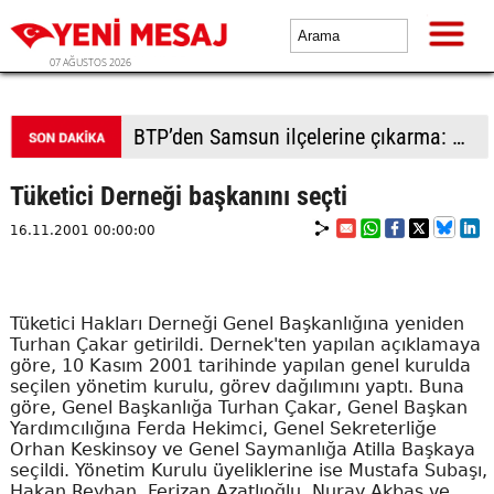
07 AĞUSTOS 2026
BTP’den Samsun ilçelerine çıkarma: Havza’da sel mağduru esnafa destek, Vezirköprü ve Bafra’da saha hamlesi
Tüketici Derneği başkanını seçti
16.11.2001 00:00:00
Tüketici Hakları Derneği Genel Başkanlığına yeniden
Turhan Çakar getirildi. Dernek'ten yapılan açıklamaya
göre, 10 Kasım 2001 tarihinde yapılan genel kurulda
seçilen yönetim kurulu, görev dağılımını yaptı. Buna
göre, Genel Başkanlığa Turhan Çakar, Genel Başkan
Yardımcılığına Ferda Hekimci, Genel Sekreterliğe
Orhan Keskinsoy ve Genel Saymanlığa Atilla Başkaya
seçildi. Yönetim Kurulu üyeliklerine ise Mustafa Subaşı,
Hakan Reyhan, Ferizan Azatlıoğlu, Nuray Akbaş ve