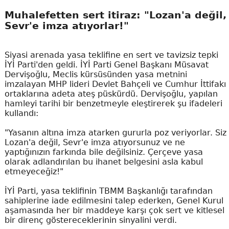
Muhalefetten sert itiraz: "Lozan'a değil,
Sevr'e imza atıyorlar!"
Siyasi arenada yasa teklifine en sert ve tavizsiz tepki
İYİ Parti'den geldi. İYİ Parti Genel Başkanı Müsavat
Dervişoğlu, Meclis kürsüsünden yasa metnini
imzalayan MHP lideri Devlet Bahçeli ve Cumhur İttifakı
ortaklarına adeta ateş püskürdü. Dervişoğlu, yapılan
hamleyi tarihi bir benzetmeyle eleştirerek şu ifadeleri
kullandı:
"Yasanın altına imza atarken gururla poz veriyorlar. Siz
Lozan'a değil, Sevr'e imza atıyorsunuz ve ne
yaptığınızın farkında bile değilsiniz. Çerçeve yasa
olarak adlandırılan bu ihanet belgesini asla kabul
etmeyeceğiz!"
İYİ Parti, yasa teklifinin TBMM Başkanlığı tarafından
sahiplerine iade edilmesini talep ederken, Genel Kurul
aşamasında her bir maddeye karşı çok sert ve kitlesel
bir direnç göstereceklerinin sinyalini verdi.