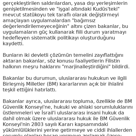
gerçekleştirilen saldırılardan, yasa dışı yerleşimlerin
genişletilmesinden ve "işgal altındaki Kudüs'teki"
mevcut statükoyu tek taraflı olarak değiştirmeyi
amaçlayan uygulamalardan "bağımsız
değerlendirilemeyeceğinin" altını çizen bakanlar, bu
uygulamaların güç kullanarak fiili durum yaratmayı
hedefleyen sistematik politikayı oluşturduğunu
kaydetti.
Bunların iki devletli çözümün temelini zayıflattığını
aktaran bakanlar, söz konusu faaliyetlerin Filistin
halkının meşru haklarını "marjinalleştirdiğini" bildirdi.
Bakanlar bu durumun, uluslararası hukukun ve ilgili
Birleşmiş Milletler (BM) kararlarının açık bir ihlalini
teşkil ettiğini hatırlattı.
Bakanlar ayrıca, uluslararası topluma, özellikle de BM
Güvenlik Konseyi'ne, hukuki ve ahlaki sorumluluklarını
üstlenmeleri ve İsrail'i uluslararası insani hukuk da
dahil olmak üzere uluslararası hukuk ile BM Güvenlik
Konseyi'nin 2803 sayılı Kararı kapsamındaki
yükümlülüklerini yerine getirmeye ve ciddi ihlallerden
sorumlu olanları hesap vermeye zorlamak üzere;