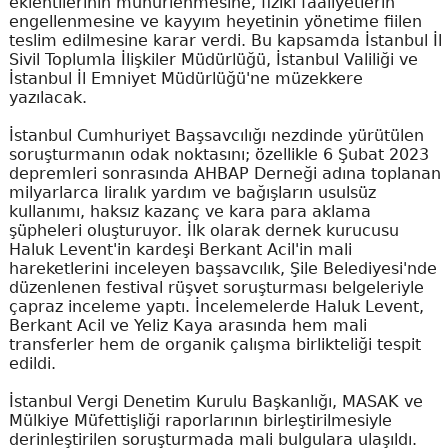
eklentilerinin mühürlenmesine, fiziki faaliyetlerin
engellenmesine ve kayyım heyetinin yönetime fiilen
teslim edilmesine karar verdi. Bu kapsamda İstanbul İl
Sivil Toplumla İlişkiler Müdürlüğü, İstanbul Valiliği ve
İstanbul İl Emniyet Müdürlüğü'ne müzekkere
yazılacak.
İstanbul Cumhuriyet Başsavcılığı nezdinde yürütülen
soruşturmanın odak noktasını; özellikle 6 Şubat 2023
depremleri sonrasında AHBAP Derneği adına toplanan
milyarlarca liralık yardım ve bağışların usulsüz
kullanımı, haksız kazanç ve kara para aklama
şüpheleri oluşturuyor. İlk olarak dernek kurucusu
Haluk Levent'in kardeşi Berkant Acil'in mali
hareketlerini inceleyen başsavcılık, Şile Belediyesi'nde
düzenlenen festival rüşvet soruşturması belgeleriyle
çapraz inceleme yaptı. İncelemelerde Haluk Levent,
Berkant Acil ve Yeliz Kaya arasında hem mali
transferler hem de organik çalışma birlikteliği tespit
edildi.
İstanbul Vergi Denetim Kurulu Başkanlığı, MASAK ve
Mülkiye Müfettişliği raporlarının birleştirilmesiyle
derinleştirilen soruşturmada mali bulgulara ulaşıldı.