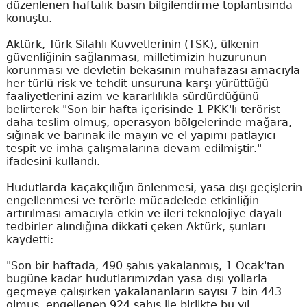
düzenlenen haftalık basın bilgilendirme toplantısında
konuştu.
Aktürk, Türk Silahlı Kuvvetlerinin (TSK), ülkenin
güvenliğinin sağlanması, milletimizin huzurunun
korunması ve devletin bekasının muhafazası amacıyla
her türlü risk ve tehdit unsuruna karşı yürüttüğü
faaliyetlerini azim ve kararlılıkla sürdürdüğünü
belirterek "Son bir hafta içerisinde 1 PKK'lı terörist
daha teslim olmuş, operasyon bölgelerinde mağara,
sığınak ve barınak ile mayın ve el yapımı patlayıcı
tespit ve imha çalışmalarına devam edilmiştir."
ifadesini kullandı.
Hudutlarda kaçakçılığın önlenmesi, yasa dışı geçişlerin
engellenmesi ve terörle mücadelede etkinliğin
artırılması amacıyla etkin ve ileri teknolojiye dayalı
tedbirler alındığına dikkati çeken Aktürk, şunları
kaydetti:
"Son bir haftada, 490 şahıs yakalanmış, 1 Ocak'tan
bugüne kadar hudutlarımızdan yasa dışı yollarla
geçmeye çalışırken yakalananların sayısı 7 bin 443
olmuş, engellenen 924 şahıs ile birlikte bu yıl