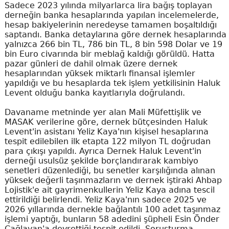
Sadece 2023 yılında milyarlarca lira bağış toplayan
derneğin banka hesaplarında yapılan incelemelerde,
hesap bakiyelerinin neredeyse tamamen boşaltıldığı
saptandı. Banka detaylarına göre dernek hesaplarında
yalnızca 266 bin TL, 786 bin TL, 8 bin 598 Dolar ve 19
bin Euro civarında bir meblağ kaldığı görüldü. Hatta
pazar günleri de dahil olmak üzere dernek
hesaplarından yüksek miktarlı finansal işlemler
yapıldığı ve bu hesaplarda tek işlem yetkilisinin Haluk
Levent olduğu banka kayıtlarıyla doğrulandı.
Davaname metninde yer alan Mali Müfettişlik ve
MASAK verilerine göre, dernek bütçesinden Haluk
Levent'in asistanı Yeliz Kaya'nın kişisel hesaplarına
tespit edilebilen ilk etapta 122 milyon TL doğrudan
para çıkışı yapıldı. Ayrıca Dernek Haluk Levent'in
derneği usulsüz şekilde borçlandırarak kambiyo
senetleri düzenlediği, bu senetler karşılığında alınan
yüksek değerli taşınmazların ve dernek iştiraki Ahbap
Lojistik'e ait gayrimenkullerin Yeliz Kaya adına tescil
ettirildiği belirlendi. Yeliz Kaya'nın sadece 2025 ve
2026 yıllarında dernekle bağlantılı 100 adet taşınmaz
işlemi yaptığı, bunların 58 adedini şüpheli Esin Önder
Çağlayan'a devrettiği tespit edildi. Soruşturma