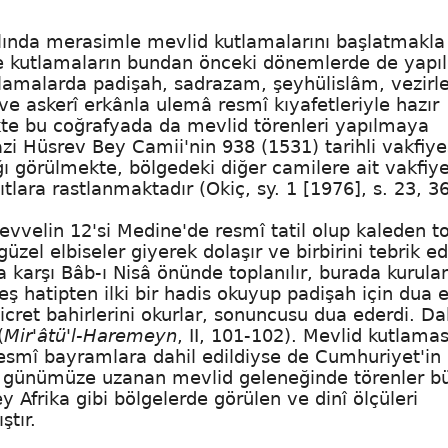
ılında merasimle mevlid kutlamalarını başlatmakla
e kutlamaların bundan önceki dönemlerde de yapıl
tlamalarda padişah, sadrazam, şeyhülislâm, vezirle
ve askerî erkânla ulemâ resmî kıyafetleriyle hazır
likte bu coğrafyada da mevlid törenleri yapılmaya
zi Hüsrev Bey Camii
'nin 938 (1531) tarihli
vakfiye
ğı görülmekte, bölgedeki diğer camilere ait vakfiy
lara rastlanmaktadır (Okiç, sy. 1 [1976], s. 23, 36
evvelin 12'si Medine'de resmî tatil olup kaleden t
üzel elbiseler giyerek dolaşır ve birbirini tebrik e
ha karşı Bâb-ı Nisâ önünde toplanılır, burada kurula
ş hatipten ilki bir hadis okuyup padişah için dua 
hicret bahirlerini okurlar, sonuncusu dua ederdi. D
(
Mir'âtü'l-Haremeyn
, II, 101-102). Mevlid kutlamas
resmî bayramlara dahil edildiyse de Cumhuriyet'in
dan günümüze uzanan mevlid geleneğinde törenler b
ey Afrika gibi bölgelerde görülen ve dinî ölçüleri
ştır.