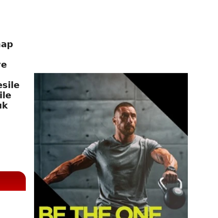
hap
ve
sile
ile
ık