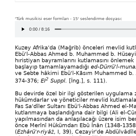
'Türk musikisi eser formları - 15' seslendirme dosyası:
Kuzey Afrika'da (
Mağrib
) önceleri mevlid ku
Ebü'l-Abbas Ahmed b. Muhammed b. Hüseyin e
hıristiyan bayramlarını kutlamasını önlemek
başlayıp tamamlayamadığı
ed-Dürrü'l-muna
ve Sebte hâkimi Ebü'l-Kāsım Muhammed b. Ahm
2
374-376;
EI
Suppl.
[İng.], s. 111).
Bu devirde özel bir ilgi gösterilen uygulama
hükümdarlar ve yöneticiler mevlid kutlamala
Fas
Sa'dîler
Sultanı
Ebü'l-Abbas Ahmed el-M
kutlanmaya başlandığına dair bilgi (Ali el-Cü
yapılmasından da anlaşılacağı üzere isim be
önce Merînî Hükümdarı
Ebû İnân
(1348-1358) 
(
Ezhârü'r-riyâż
, I, 39), Cezayir'de
Abdülvâdîl