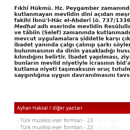
Fıkhî Hükmü. Hz. Peygamber zamanında
kutlanmayan mevlidin dinî açıdan meşrui
fakihi
İbnü'l-Hâc el-Abderî
(ö. 737/133
Medḫal
adlı eserinde mevlidin Resûlull
ve
tâbiîn
(Selef) zamanında kutlanmadığ
mevcut uygulamalara şiddetle karşı çıka
ibadet yanında çalgı çalınıp şarkı söyl
bulunmasının da dinin yasakladığı husu
kılındığını belirtir. İbadet yapılması, z
bunların mevlid niyetiyle icrasının bid
kutlama niyeti taşımaksızın oruç tutu
saygınlığına uygun davranılmasını tavsi
Ayhan Haksal / diğer yazıları
- Türk musikisi eser formları - 23
/ 21.11.2021
- Türk musikisi eser formları - 22
/ 20.11.2021