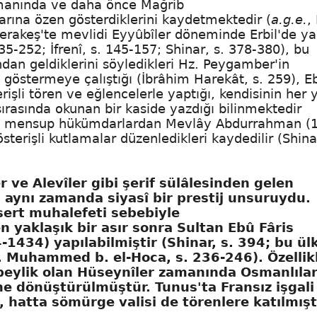
amanında ve daha önce Mağrib
rına özen gösterdiklerini kaydetmektedir (
a.g.e.
, 
erakeş
'te mevlidi Eyyûbîler döneminde Erbil'de yap
 235-252; İfrenî, s. 145-157; Shinar, s. 378-380), bu
dan geldiklerini söyledikleri Hz. Peygamber'in
göstermeye çalıştığı (İbrâhim Harekât, s. 259), E
li tören ve eğlencelerle yaptığı, kendisinin her y
sırasında okunan bir kaside yazdığı bilinmektedir
 mensup hükümdarlardan
Mevlây Abdurrahman
(1
sterişli kutlamalar düzenledikleri kaydedilir (Shinar
r ve Alevîler gibi şerif sülâlesinden gelen
 aynı zamanda siyasî bir prestij unsuruydu.
sert muhalefeti sebebiyle
 yaklaşık bir asır sonra Sultan Ebû Fâris
1434) yapılabilmiştir (Shinar, s. 394; bu ül
k. Muhammed b. el-Hoca, s. 236-246). Özellik
beylik olan
Hüseynîler
zamanında Osmanlıla
ne dönüştürülmüştür. Tunus'ta Fransız işgali
hatta sömürge valisi de törenlere katılmışt