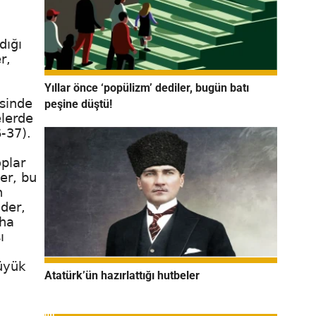
dığı
r,
Yıllar önce ‘popülizm’ dediler, bugün batı
sinde
peşine düştü!
elerde
-37).
oplar
der, bu
n
eder,
aha
ı
üyük
Atatürk’ün hazırlattığı hutbeler