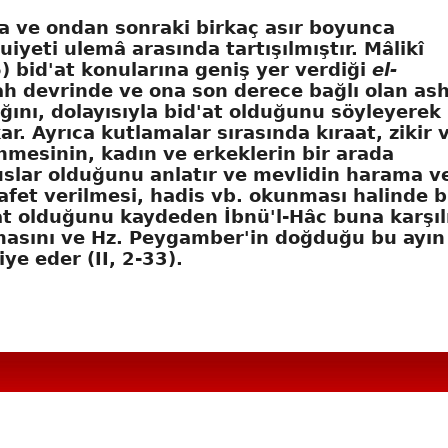
 ve ondan sonraki birkaç asır boyunca
yeti ulemâ arasında tartışılmıştır. Mâlikî
6)
bid'at
konularına geniş yer verdiği
el-
ah devrinde ve ona son derece bağlı olan as
ını, dolayısıyla bid'at olduğunu söyleyerek
r. Ayrıca kutlamalar sırasında kıraat, zikir 
enmesinin, kadın ve erkeklerin bir arada
slar olduğunu anlatır ve mevlidin harama ve
iyafet verilmesi, hadis vb. okunması halinde b
'at olduğunu kaydeden İbnü'l-Hâc buna karşıl
lmasını ve Hz. Peygamber'in doğduğu bu ayın
ye eder (II, 2-33).