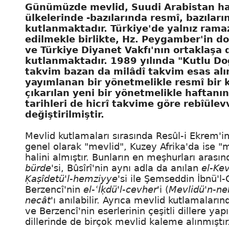
Günümüzde mevlid, Suudi Arabistan ha
ülkelerinde -bazılarında resmî, bazılar
kutlanmaktadır. Türkiye'de yalnız ram
edilmekle birlikte, Hz. Peygamber'in do
ve Türkiye Diyanet Vakfı'nın ortaklaşa d
kutlanmaktadır. 1989 yılında "Kutlu Doğ
takvim bazan da milâdî takvim esas alı
yayımlanan bir yönetmelikle resmî bir k
çıkarılan yeni bir yönetmelikle haftanın
tarihleri de hicrî takvime göre rebîülev
değiştirilmiştir.
Mevlid kutlamaları sırasında Resûl-i Ekrem'
genel olarak "mevlid", Kuzey Afrika'da ise "
halini almıştır. Bunların en meşhurları aras
bürde
'si,
Bûsîrî
'nin aynı adla da anılan
el-Kev
Ḳaṣîdetü'l-hemziyye
'si ile
Şemseddin İbnü'l-
Berzencî'nin
el-ʿİḳdü'l-cevher
'i (
Mevlidü'n-ne
necât
'ı anılabilir. Ayrıca mevlid kutlamaları
ve Berzencî'nin eserlerinin çeşitli dillere y
dillerinde de birçok mevlid kaleme alınmıştır