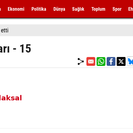
m
Ekonomi
Politika
Dünya
Sağlık
Toplum
Spor
Eh
etti
rı - 15
aksal