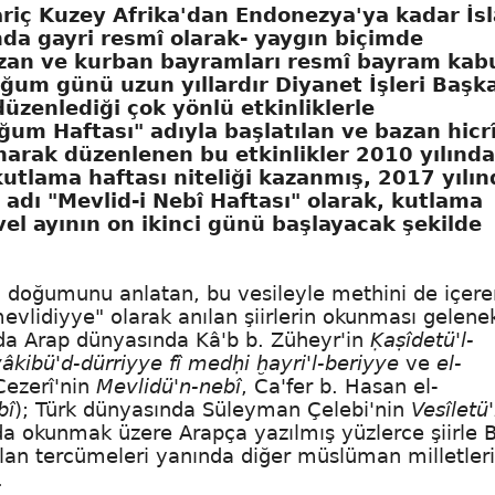
riç Kuzey Afrika'dan Endonezya'ya kadar İs
ında gayri resmî olarak- yaygın biçimde
azan ve kurban bayramları resmî bayram kab
ğum günü uzun yıllardır Diyanet İşleri Başka
üzenlediği çok yönlü etkinliklerle
um Haftası" adıyla başlatılan ve bazan hicr
narak düzenlenen bu etkinlikler 2010 yılında
utlama haftası niteliği kazanmış, 2017 yılın
 adı "Mevlid-i Nebî Haftası" olarak, kutlama
vel ayının on ikinci günü başlayacak şekilde
in doğumunu anlatan, bu vesileyle methini de içer
mevlidiyye" olarak anılan şiirlerin okunması gelene
ında Arap dünyasında
Kâ'b b. Züheyr
'in
Ḳaṣîdetü'l-
âkibü'd-dürriyye fî medḥi ḫayri'l-beriyye
ve
el-
Cezerî
'nin
Mevlidü'n-nebî
, Ca'fer b. Hasan el-
bî
); Türk dünyasında Süleyman Çelebi'nin
Vesîletü
nda okunmak üzere Arapça yazılmış yüzlerce şiirle B
apılan tercümeleri yanında diğer müslüman milletler
.