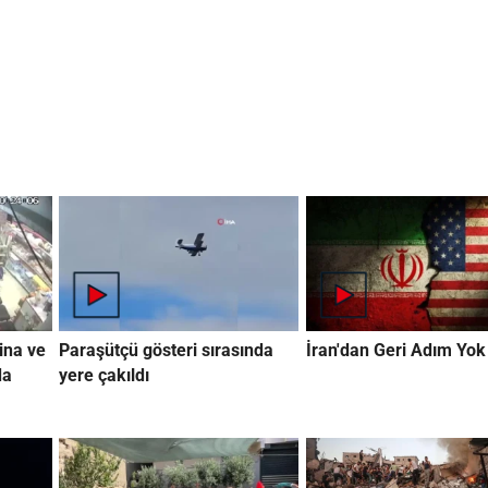
ina ve
Paraşütçü gösteri sırasında
İran'dan Geri Adım Yok
da
yere çakıldı