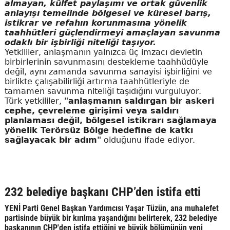
almayan, külfet paylaşımı ve ortak güvenlik
anlayışı temelinde bölgesel ve küresel barış,
istikrar ve refahın korunmasına yönelik
taahhütleri güçlendirmeyi amaçlayan savunma
odaklı bir işbirliği niteliği taşıyor.
Yetkililer, anlaşmanın yalnızca üç imzacı devletin
birbirlerinin savunmasını destekleme taahhüdüyle
değil, aynı zamanda savunma sanayisi işbirliğini ve
birlikte çalışabilirliği artırma taahhütleriyle de
tamamen savunma niteliği taşıdığını vurguluyor.
Türk yetkililer,
"anlaşmanın saldırgan bir askeri
cephe, çevreleme girişimi veya saldırı
planlaması değil, bölgesel istikrarı sağlamaya
yönelik Terörsüz Bölge hedefine de katkı
sağlayacak bir adım"
olduğunu ifade ediyor.
232 belediye başkanı CHP’den istifa etti
YENİ Parti Genel Başkan Yardımcısı Yaşar Tüzün, ana muhalefet
partisinde büyük bir kırılma yaşandığını belirterek, 232 belediye
başkanının CHP'den istifa ettiğini ve büyük bölümünün yeni