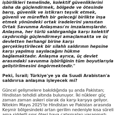
işbirlikleri temelinde, kolektif güvenliklerini
daha da güçlendirmek, bölgede ve ötesinde
barış, güvenlik ve istikrarı teşvik etmek,
güvenli ve müreffeh bir geleceği birlikte inşa
etmek yönündeki ortak iradelerini yansıtan
Ortak Savunma Anlaşması'nı imzalamışlardır.
Anlaşma, her türlü saldırganlığa karşı kolektif
caydırıcılığı güçlendirmeyi amaçlamakta ve üç
devletten herhangi birine karşı
gerçekleştirilecek bir silahlı saldırının hepsine
karşı yapılmış sayılacağını hükme
bağlamaktadır. Anlaşma ayrıca, üç devlet
arasındaki savunma işbirliğinin tüm boyutlarıyla
geliştirilmesini öngörmektedir."
Peki, İsrail; Türkiye'ye ya da Suudi Arabistan'a
saldırırsa anlaşma işleyecek mi?
Güncel gelişmelere bakıldığında şu anda Pakistan;
Hindistan tehdidi altında bulunuyor. İki nükleer güç
zaman zaman askeri olarak da karşı karşıya geliyor.
Nitekim Mayıs 2025'te Hindistan ve Pakistan arasında
Keşmir bölgesindeki artan gerilim nedeniyle kısa süreli
ama şiddetli sınır ötesi hava çatışmaları yaşanmıştı.