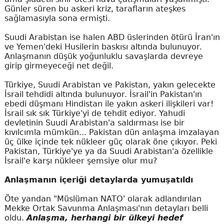
Günler süren bu askeri kriz, tarafların ateşkes
sağlamasıyla sona ermişti.
Suudi Arabistan ise halen ABD üslerinden ötürü İran'ın
ve Yemen'deki Husilerin baskısı altında bulunuyor.
Anlaşmanın düşük yoğunluklu savaşlarda devreye
girip girmeyeceği net değil.
Türkiye, Suudi Arabistan ve Pakistan, yakın gelecekte
İsrail tehdidi altında bulunuyor. İsrail'in Pakistan'ın
ebedi düşmanı Hindistan ile yakın askeri ilişkileri var!
İsrail sık sık Türkiye'yi de tehdit ediyor. Yahudi
devletinin Suudi Arabistan'a saldırması ise bir
kıvılcımla mümkün... Pakistan dün anlaşma imzalayan
üç ülke içinde tek nükleer güç olarak öne çıkıyor. Peki
Pakistan, Türkiye'ye ya da Suudi Arabistan'a özellikle
İsrail'e karşı nükleer şemsiye olur mu?
Anlaşmanın içeriği detaylarda yumuşatıldı
Öte yandan "Müslüman NATO' olarak adlandırılan
Mekke Ortak Savunma Anlaşması'nın detayları belli
oldu.
Anlaşma, herhangi bir ülkeyi hedef