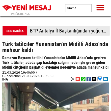
09 AĞUSTOS 2026
BTP Gaziantep teşkilatından taziye ziyareti: Cevizli köyü halkıyla buluşma
Türk tatilciler Yunanistan'ın Midilli Adası'nda
mahsur kaldı
Ramazan Bayramı tatilini Yunanistan'ın Midilli Adası'nda geçiren
Türk tatilciler, adada şap hastalığı salgını nedeniyle greve giden
Midilli çiftçilerin başlattığı eylemler nedeniyle adada mahsur kaldı
21.03.2026 19:40:00 /
Güncelleme: 21.03.2026 19:59:08
İHA