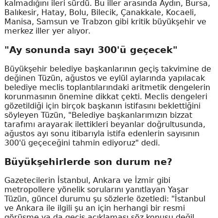
kalmadığını ileri sürdü. Bu iller arasında Aydın, Bursa,
Balıkesir, Hatay, Bolu, Bilecik, Çanakkale, Kocaeli,
Manisa, Samsun ve Trabzon gibi kritik büyükşehir ve
merkez iller yer alıyor.
"Ay sonunda sayı 300'ü geçecek"
Büyükşehir belediye başkanlarının geçiş takvimine de
değinen Tüzün, ağustos ve eylül aylarında yapılacak
belediye meclis toplantılarındaki aritmetik dengelerin
korunmasının önemine dikkat çekti. Meclis dengeleri
gözetildiği için birçok başkanın istifasını beklettiğini
söyleyen Tüzün, "Belediye başkanlarımızın bizzat
tarafımı arayarak ilettikleri beyanlar doğrultusunda,
ağustos ayı sonu itibarıyla istifa edenlerin sayısının
300'ü geçeceğini tahmin ediyoruz" dedi.
Büyükşehirlerde son durum ne?
Gazetecilerin İstanbul, Ankara ve İzmir gibi
metropollere yönelik sorularını yanıtlayan Yaşar
Tüzün, güncel durumu şu sözlerle özetledi: "İstanbul
ve Ankara ile ilgili şu an için herhangi bir resmi
görüşme ya da geçiş açıklaması söz konusu değil.