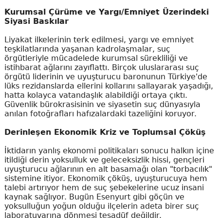
Kurumsal Çürüme ve Yargı/Emniyet Üzerindeki
Siyasi Baskılar
Liyakat ilkelerinin terk edilmesi, yargı ve emniyet
teşkilatlarında yaşanan kadrolaşmalar, suç
örgütleriyle mücadelede kurumsal sürekliliği ve
istihbarat ağlarını zayıflattı. Birçok uluslararası suç
örgütü liderinin ve uyuşturucu baronunun Türkiye'de
lüks rezidanslarda ellerini kollarını sallayarak yaşadığı,
hatta kolayca vatandaşlık alabildiği ortaya çıktı.
Güvenlik bürokrasisinin ve siyasetin suç dünyasıyla
anılan fotoğrafları hafızalardaki tazeliğini koruyor.
Derinleşen Ekonomik Kriz ve Toplumsal Çöküş
İktidarın yanlış ekonomi politikaları sonucu halkın içine
itildiği derin yoksulluk ve geleceksizlik hissi, gençleri
uyuşturucu ağlarının en alt basamağı olan "torbacılık"
sistemine itiyor. Ekonomik çöküş, uyuşturucuya hem
talebi artırıyor hem de suç şebekelerine ucuz insani
kaynak sağlıyor. Bugün Esenyurt gibi göçün ve
yoksulluğun yoğun olduğu ilçelerin adeta birer suç
laboratuvarına dönmesi tesadüf değildir.