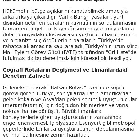
Hükümetin bütçe açıklarını kapatabilmek amacıyla
arka arkaya çıkardığı "Varlık Barışı" yasaları, yurt
dışından getirilen paraların kaynağının sorgulanmasını
tamamen engelledi. Kaynağı sorulmayan milyarlarca
dolar, dünyadaki uluslararası uyuşturucu baronlarının
ve organize suç örgütlerinin paralarını Türkiye'de
rahatça aklamasına kapı araladı. Türkiye'nin uzun süre
Mali Eylem Görev Gücü (FATF) tarafından "Gri Liste"de
tutulması da bu denetimsizliğin küresel bir tesciliydi.
Coğrafi Rotaların Değişmesi ve Limanlardaki
Denetim Zafiyeti
Geleneksel olarak "Balkan Rotası" üzerinde köprü
görevi gören Türkiye, son yıllarda Latin Amerika'dan
gelen kokain ve Asya'dan gelen sentetik uyuşturucular
(metamfetamin) için doğrudan bir merkez ve varış
noktası haline dönüştü. Büyük limanlara
konteynerlerle giren uyuşturucuların zamanında
engellenememesi, iç piyasada Esenyurt gibi metropol
çeperlerinde tonlarca uyuşturucunun depolanmasına
ve imal edilmesine zemin hazırladı.