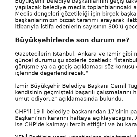
Büyükşehir belediye başkanlarının geçiş tak
yapılacak belediye meclis toplantılarındaki 
Meclis dengeleri gözetildiği için birçok başka
başkanlarımızın bizzat tarafımı arayarak ilet
itibarıyla istifa edenlerin sayısının 300'ü ge
Büyükşehirlerde son durum ne?
Gazetecilerin İstanbul, Ankara ve İzmir gibi 
güncel durumu şu sözlerle özetledi: "İstanbul 
görüşme ya da geçiş açıklaması söz konusu değ
içlerinde değerlendirecek."
İzmir Büyükşehir Belediye Başkanı Cemil Tuga
kendisinin geçmişteki başarılı çalışmalarını 
umut ediyoruz" açıklamasında bulundu.
CHP'li 19 il belediye başkanından 17'sinin p
Başkanı'nın kararını haftaya açıklayacağını
ise CHP'de kalmayı tercih ettiğini ve bu kara