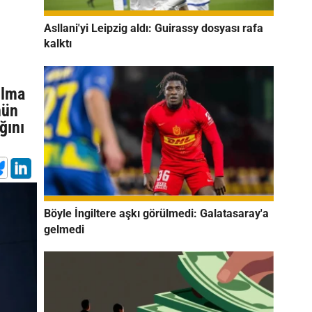
Asllani'yi Leipzig aldı: Guirassy dosyası rafa
kalktı
ılma
nün
ğını
Böyle İngiltere aşkı görülmedi: Galatasaray'a
gelmedi