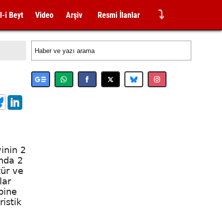
⤵
l-i Beyt
Video
Arşiv
Resmi İlanlar
inin 2
ında 2
tür ve
lar
bine
ristik