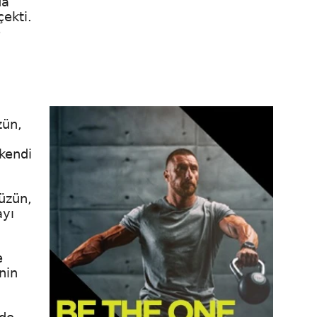
da
ekti.
e
zün,
 kendi
üzün,
ayı
e
nin