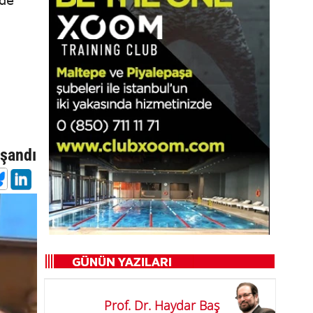
rde
n
aşandı
Prof. Dr. Haydar Baş