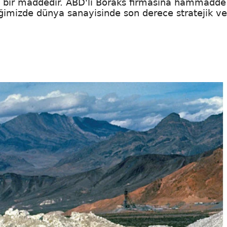
yan bir maddedir. ABD'li Boraks firmasına hammadde
ğimizde dünya sanayisinde son derece stratejik ve