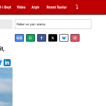
⤵
l-i Beyt
Video
Arşiv
Resmi İlanlar
it,