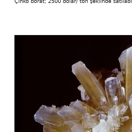
Çinko borat; 2500 dolar/ ton şeklinde satılab