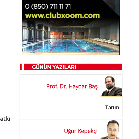
Prof. Dr. Haydar Baş
Tarım
atkı
Uğur Kepekçi