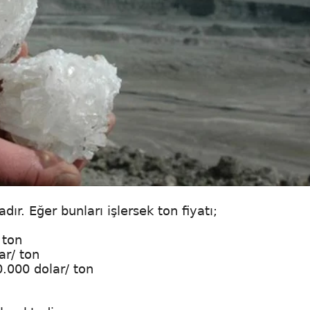
r. Eğer bunları işlersek ton fiyatı;
 ton
ar/ ton
0.000 dolar/ ton