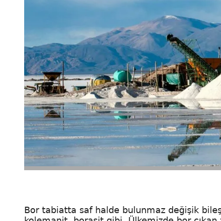
Bor tabiatta saf halde bulunmaz değişik bileş
kolemanit, borasit gibi. Ülkemizde bor çıkan 