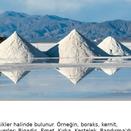
ikler halinde bulunur. Örneğin, boraks, kernit,
yerler; Bigadiç, Emet, Kırka, Kestelek, Bandırma'dı