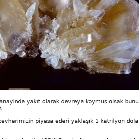
v sanayinde yakıt olarak devreye koymuş olsak bun
.
r cevherimizin piyasa ederi yaklaşık 1 katrilyon dola