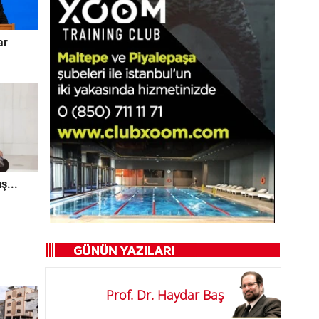
ar
ş...
Prof. Dr. Haydar Baş