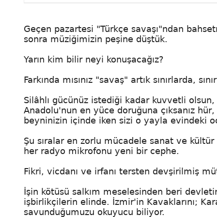
Geçen pazartesi "Türkçe savaşı"ndan bahsetmi
sonra müziğimizin peşine düştük.
Yarın kim bilir neyi konuşacağız?
Farkında mısınız "savaş" artık sınırlarda, sını
Silâhlı gücünüz istediği kadar kuvvetli olsun,
Anadolu'nun en yüce doruğuna çıksanız hür, m
beyninizin içinde iken sizi o yayla evindeki o
Şu sıralar en zorlu mücadele sanat ve kültür
her radyo mikrofonu yeni bir cephe.
Fikri, vicdanı ve irfanı tersten devşirilmiş m
İşin kötüsü salkım meselesinden beri devleti
işbirlikçilerin elinde. İzmir'in Kavaklarını; K
savunduğumuzu okuyucu biliyor.