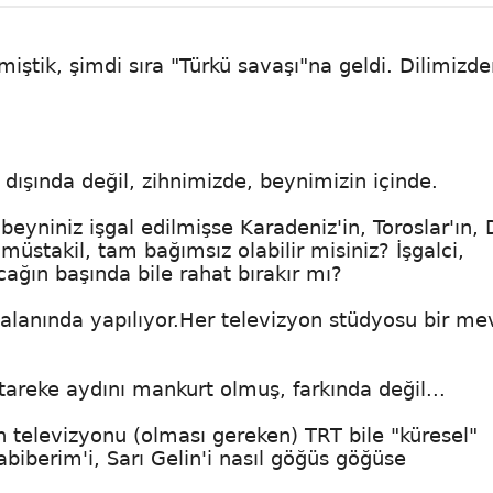
ştik, şimdi sıra "Türkü savaşı"na geldi. Dilimizde
r dışında değil, zihnimizde, beynimizin içinde.
 beyniniz işgal edilmişse Karadeniz'in, Toroslar'ın,
üstakil, tam bağımsız olabilir misiniz? İşgalci,
cağın başında bile rahat bırakır mı?
 alanında yapılıyor.Her televizyon stüdyosu bir mev
ütareke aydını mankurt olmuş, farkında değil...
n televizyonu (olması gereken) TRT bile "küresel"
arabiberim'i, Sarı Gelin'i nasıl göğüs göğüse