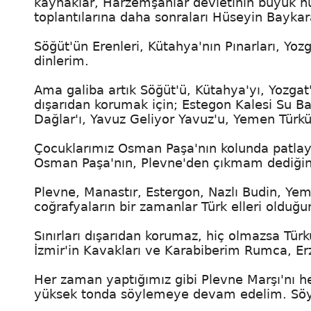
kaynaklar, Harzemşahlar devletinin büyük hü
toplantılarına daha sonraları Hüseyin Baykar
Söğüt'ün Erenleri, Kütahya'nın Pınarları, Yoz
dinlerim.
Ama galiba artık Söğüt'ü, Kütahya'yı, Yozgat'
dışarıdan korumak için; Estegon Kalesi Su Ba
Dağlar'ı, Yavuz Geliyor Yavuz'u, Yemen Türk
Çocuklarımız Osman Paşa'nın kolunda patlay
Osman Paşa'nın, Plevne'den çıkmam dediğini
Plevne, Manastır, Estergon, Nazlı Budin, Yem
coğrafyaların bir zamanlar Türk elleri olduğu
Sınırları dışarıdan korumaz, hiç olmazsa Tür
İzmir'in Kavakları ve Karabiberim Rumca, E
Her zaman yaptığımız gibi Plevne Marşı'nı he
yüksek tonda söylemeye devam edelim. Söyle