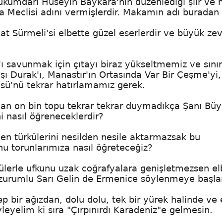
kümdarı Hüseyin Baykara'nın düzenlediği şiir ve 
a Meclisi adını vermişlerdir. Makamın adı buradan g
gat Sürmeli'si elbette güzel eserlerdir ve büyük ze
ı savunmak için çıtayı biraz yükseltmemiz ve sınır
şı Durak'ı, Manastır'ın Ortasında Var Bir Çeşme'yi,
üsü'nü tekrar hatırlamamız gerek.
an on bin topu tekrar tekrar duymadıkça Şanı Bü
 nasıl öğreneceklerdir?
en türkülerini nesilden nesile aktarmazsak bu
nu torunlarımıza nasıl öğreteceğiz?
külerle ufkunu uzak coğrafyalara genişletmezsen el
rzurumlu Sarı Gelin de Ermenice söylenmeye başlar
p bir ağızdan, dolu dolu, tek bir yürek halinde ve
yelim ki sıra "Çırpınırdı Karadeniz"e gelmesin.