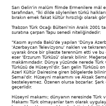
Sarı Gelin'in malûm filmde Ermenilere mâl 
tarafından, "İki dilde söylenilen türkü halklar
bırakın emek fakat kültür hırsızlığı olarak g
Trabzon Türk Ocağı Bülteni'nin Aralık 2001 tari
suratına çarpan Tapu senedi niteliğindedir:
"Kasım ayında Bakû'de yapılan 'Dünya Azerbayc
'Azerbaycan Televizyonu' naklen ve tekrar
uyarak önce bir şikeste terennüm etti ve bu 
eser 'Erzurum Türküsü' olarak bilinir. Meğers
makâmındadır. Dünya yüzünde nerede Türk 
Türküsü de Hüseynî'dir. Sarı gelin Türküsü o
Azerî Kültür Dairesine giren bölgelerde bili
Semai'dir. Hüseyni makamını ve Aksak Sema
besteleyemez. Özenen olursa bozarlar. Şark d
geçerlidir.
Hüseynî makamı; dünyanın neresinde Türk va
Makamı Türk olmayanlar tam olarak uygulaya