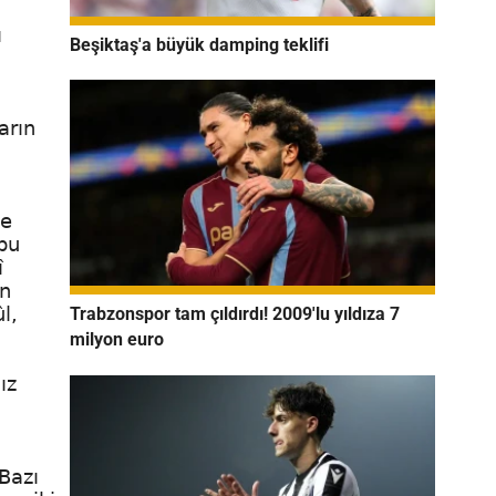
ı
Beşiktaş'a büyük damping teklifi
arın
ye
 bu
î
en
l,
Trabzonspor tam çıldırdı! 2009'lu yıldıza 7
milyon euro
ız
Bazı