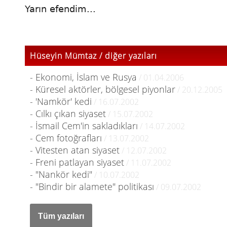
Yarın efendim...
Hüseyin Mümtaz / diğer yazıları
- Ekonomi, İslam ve Rusya
/ 01.04.2006
- Küresel aktörler, bölgesel piyonlar
/ 20.12.2005
- 'Namkör' kedi
/ 16.07.2002
- Cılkı çıkan siyaset
/ 15.07.2002
- İsmail Cem'in sakladıkları
/ 14.07.2002
- Cem fotoğrafları
/ 13.07.2002
- Vitesten atan siyaset
/ 12.07.2002
- Freni patlayan siyaset
/ 11.07.2002
- "Nankör kedi"
/ 10.07.2002
- "Bindir bir alamete" politikası
/ 09.07.2002