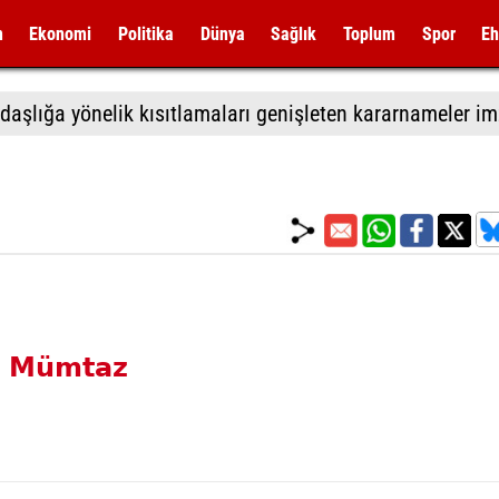
m
Ekonomi
Politika
Dünya
Sağlık
Toplum
Spor
Eh
n Mümtaz