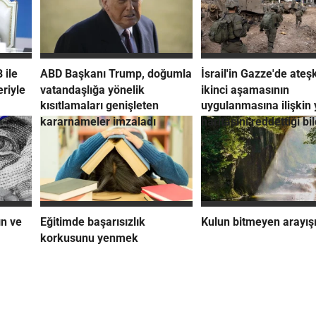
 ile
ABD Başkanı Trump, doğumla
İsrail'in Gazze'de ateş
eriyle
vatandaşlığa yönelik
ikinci aşamasının
kısıtlamaları genişleten
uygulanmasına ilişkin 
kararnameler imzaladı
haritasını reddettiği bil
ın ve
Eğitimde başarısızlık
Kulun bitmeyen arayış
korkusunu yenmek