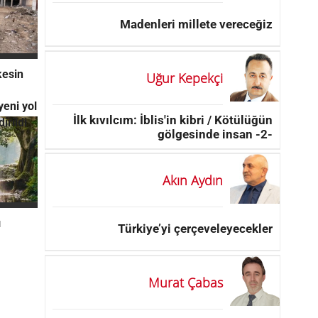
Madenleri millete vereceğiz
kesin
Uğur Kepekçi
yeni yol
İlk kıvılcım: İblis'in kibri / Kötülüğün
dirildi
gölgesinde insan -2-
Akın Aydın
ı
Türkiye’yi çerçeveleyecekler
Murat Çabas