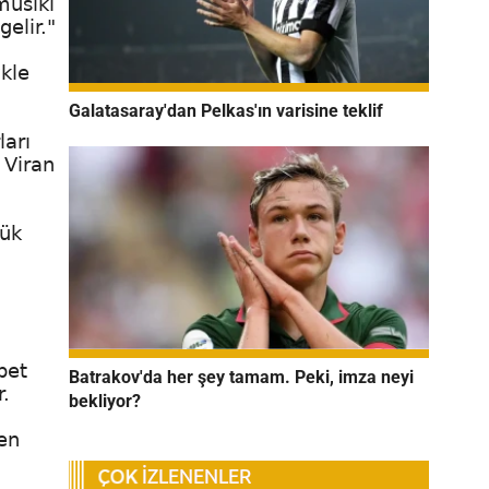
musiki
elir."
vkle
Galatasaray'dan Pelkas'ın varisine teklif
ları
 Viran
yük
bet
Batrakov'da her şey tamam. Peki, imza neyi
.
bekliyor?
 en