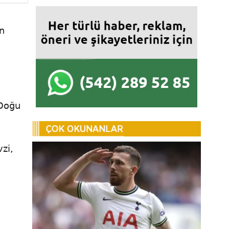
n
 Doğu
zi,