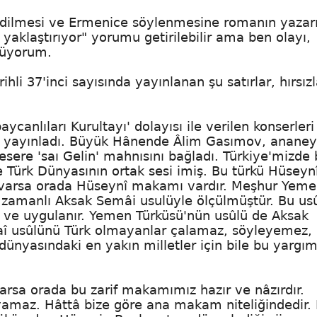
edilmesi ve Ermenice söylenmesine romanın yazar
ı yaklaştırıyor" yorumu getirilebilir ama ben olayı,
örüyorum.
hli 37'inci sayısında yayınlanan şu satırlar, hırsızl
anlıları Kurultayı' dolayısı ile verilen konserleri
en yayınladı. Büyük Hânende Âlim Gasımov, anane
esere 'saı Gelin' mahnısını bağladı. Türkiye'mizde
e Türk Dünyasının ortak sesi imiş. Bu türkü Hüseyn
varsa orada Hüseynî makamı vardır. Meşhur Yem
n zamanlı Aksak Semâi usulüyle ölçülmüştür. Bu usû
nir ve uygulanır. Yemen Türküsü'nün usûlü de Aksak
î usûlünü Türk olmayanlar çalamaz, söyleyemez,
ünyasındaki en yakın milletler için bile bu yargım
rsa orada bu zarif makamımız hazır ve nâzırdır.
maz. Hâttâ bize göre ana makam niteliğindedir. 