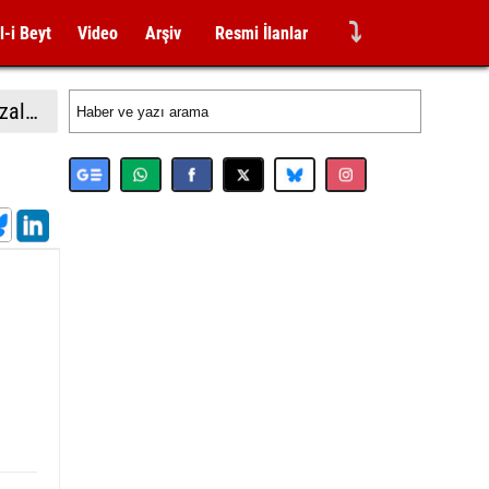
⤵
l-i Beyt
Video
Arşiv
Resmi İlanlar
ABD Başkanı Trump, doğumla vatandaşlığa yönelik kısıtlamaları genişleten kararnameler imzaladı