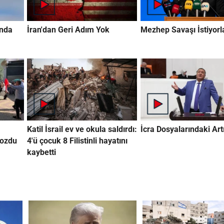
ında
İran'dan Geri Adım Yok
Mezhep Savaşı İstiyorl
Katil İsrail ev ve okula saldırdı:
İcra Dosyalarındaki Artı
bozdu
4'ü çocuk 8 Filistinli hayatını
kaybetti